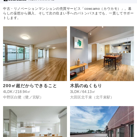
中古・リノベーションマンションの売買サービス「cowcamo（カウカモ）」。暮
らしの妄想から購入、そして次の住まい手へのバトンパスまでも、一貫してサポー
トします。
200㎡超だからできること
木肌のぬくもり
4LDK / 218.94㎡
3LDK / 64.13㎡
中野区白鷺
（鷺ノ宮駅）
大田区北千束
（北千束駅）