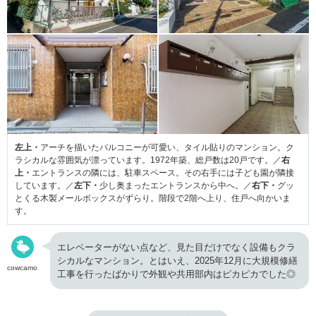
左上・
アーチを描いたバルコニーが可愛い、タイル貼りのマンション。ク
ラシカルな雰囲気が漂っています。1972年築、総戸数は20戸です。／
右
上・
エントランスの隣には、駐車スペース。その右手には子ども園が隣接
しています。／
左下・
少し奥まったエントランスから中へ。／
右下・
グッ
とくる木製メールボックスがずらり。階段で2階へ上り、住戸へ向かいま
す。
エレベーターがない点など、見た目だけでなく設備もクラ
シカルなマンション。とはいえ、2025年12月に大規模修繕
cowcamo
工事を行ったばかりで外観や共用部内はピカピカでした◎