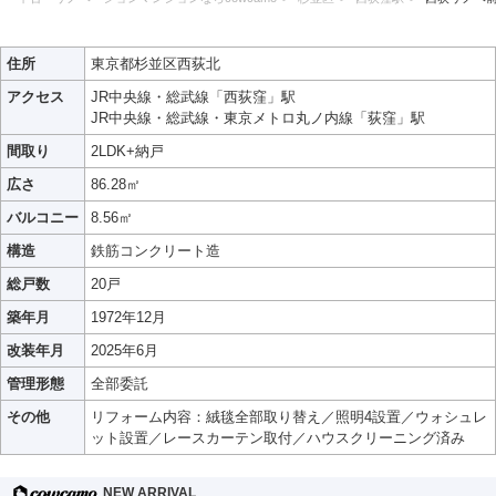
住所
東京都杉並区西荻北
アクセス
JR中央線・総武線「西荻窪」駅
JR中央線・総武線・東京メトロ丸ノ内線「荻窪」駅
間取り
2LDK+納戸
広さ
86.28㎡
バルコニー
8.56㎡
構造
鉄筋コンクリート造
総戸数
20戸
築年月
1972年12月
改装年月
2025年6月
管理形態
全部委託
その他
リフォーム内容：絨毯全部取り替え／照明4設置／ウォシュレ
ット設置／レースカーテン取付／ハウスクリーニング済み
NEW ARRIVAL