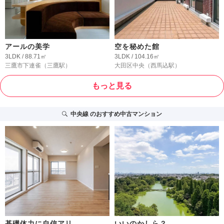
アールの美学
空を秘めた館
3LDK / 88.71㎡
3LDK / 104.16㎡
三鷹市下連雀
（三鷹駅）
大田区中央
（西馬込駅）
もっと見る
中央線
のおすすめ中古マンション
基礎体力に自信アリ
いいのかしら？