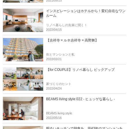
2021/05/13
インスピレーションはホテルから！変幻自在なワン
ルーム
リノベ暮らしの先輩に聞く！
2022/04/15
【吉祥寺 × ルネ吉祥寺 × 高野舞】
街とマンションと私
2022/02/21
【for COUPLE】リノベ暮らし ピックアップ
家づくりのヒント
2022/04/24
BEAMS living style 022 - ヒュッゲな暮らし -
BEAMS living style
2022/05/16
明るいキッチンで朝食を。築43年のマンションを、