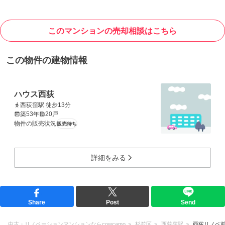
このマンションの売却相談はこちら
この物件の建物情報
ハウス西荻
西荻窪駅 徒歩13分
築53年
20戸
物件の販売状況
販売待ち
詳細をみる
Share
Post
Send
中古・リノベーションマンションならcowcamo
杉並区
西荻窪駅
西荻リノベ