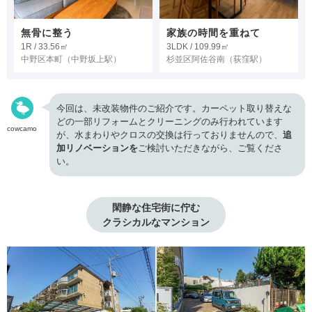
無骨に整う
家族の時間を重ねて
1R / 33.56㎡
3LDK / 109.99㎡
中野区本町
（中野坂上駅）
杉並区阿佐谷南
（荻窪駅）
今回は、未改装物件のご紹介です。カーペット取り替えな
どの一部リフォームとクリーニングのみ行われています
cowcamo
が、水まわりやクロスの交換は行っておりませんので、
追
加リノベーションを
ご検討いただきながら、ご覧くださ
い。
閑静な住宅街に佇む

クラシカルなマンション