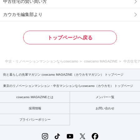
中古住宅の賢い買い方
カウカモ編集部より
トップページへ戻る
中古・リノベーションマンションならcowcamo
cowcamo MAGAZINE
中古住宅
街と暮らしの先輩マガジン cowcamo MAGAZINE（カウカモマガジン） トップページ
東京のリノベーションマンション・中古マンションならcowcamo（カウカモ） トップページ
cowcamo MAGAZINEとは
メンバー一覧
採用情報
お問い合わせ
プライバシーポリシー