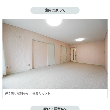
室内に戻って
掃き出し窓側からLDを見たカット。
続いて洋室Aへ