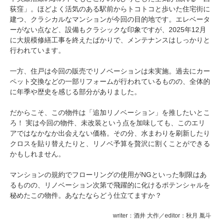
荻窪」。ほどよく活気のある駅前からトコトコと歩いた住宅街に
建つ、クラシカルなマンションが今回の目的地です。エレベータ
ーがない点など、設備もクラシックな印象ですが、2025年12月
に大規模修繕工事を終えたばかりで、メンテナンスはしっかりと
行われています。
一方、住戸は今回の販売でリノベーションは未実施。過去にカー
ペット交換などの一部リフォームが行われているものの、全体的
に年季や歴史を感じる部分がありました。
だからこそ、この物件は「追加リノベーション」を推したいとこ
ろ！ 実は今回の物件、未改装という点を加味しても、このエリ
アではなかなか出会えない価格。その分、水まわりを刷新したり
クロスを貼り替えたりと、リノベ予算を贅沢に割くことができる
かもしれません。
マンションの規約でフローリングの使用がNGといった制限はあ
るものの、リノベーション次第で飛躍的に化けるポテンシャルを
秘めたこの物件。あなたならどう仕立てますか？
writer：酒井 大作／editor：秋月 胤斗