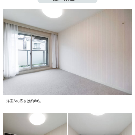
洋室Aの広さは約6帖。