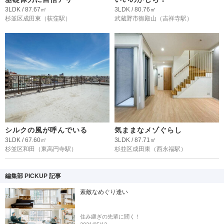
3LDK / 87.67㎡
3LDK / 80.76㎡
杉並区成田東
（荻窪駅）
武蔵野市御殿山
（吉祥寺駅）
シルクの風が呼んでいる
気ままなメゾぐらし
3LDK / 67.60㎡
3LDK / 87.71㎡
杉並区和田
（東高円寺駅）
杉並区成田東
（西永福駅）
編集部 PICKUP 記事
素敵なめぐり逢い
住み継ぎの先輩に聞く！