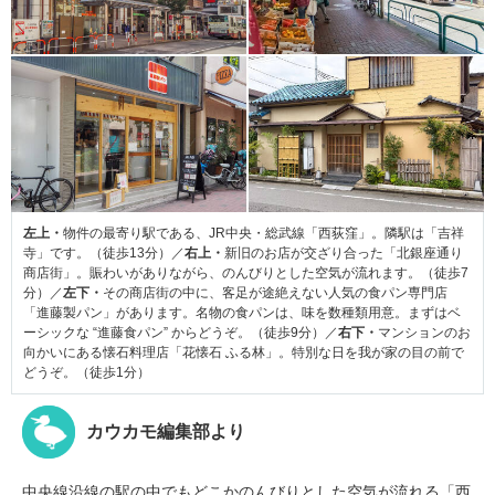
左上・
物件の最寄り駅である、JR中央・総武線「西荻窪」。隣駅は「吉祥
寺」です。（徒歩13分）／
右上・
新旧のお店が交ざり合った「北銀座通り
商店街」。賑わいがありながら、のんびりとした空気が流れます。（徒歩7
分）／
左下・
その商店街の中に、客足が途絶えない人気の食パン専門店
「進藤製パン」があります。名物の食パンは、味を数種類用意。まずはベ
ーシックな “進藤食パン” からどうぞ。（徒歩9分）／
右下・
マンションのお
向かいにある懐石料理店「花懐石 ふる林」。特別な日を我が家の目の前で
どうぞ。（徒歩1分）
カウカモ編集部より
中央線沿線の駅の中でもどこかのんびりとした空気が流れる「西