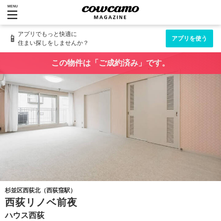
MENU
アプリでもっと快適に
📱
アプリを使う
住まい探しをしませんか？
この物件は「ご成約済み」です。
杉並区西荻北（西荻窪駅）
西荻リノベ前夜
ハウス西荻