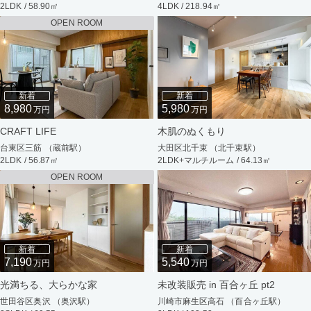
2LDK / 58.90㎡
4LDK / 218.94㎡
OPEN ROOM
新着
新着
8,980
5,980
万円
万円
CRAFT LIFE
木肌のぬくもり
台東区三筋 （蔵前駅）
大田区北千束 （北千束駅）
2LDK / 56.87㎡
2LDK+マルチルーム / 64.13㎡
OPEN ROOM
新着
新着
7,190
5,540
万円
万円
光満ちる、大らかな家
未改装販売 in 百合ヶ丘 pt2
世田谷区奥沢 （奥沢駅）
川崎市麻生区高石 （百合ヶ丘駅）