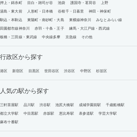
押上・錦糸町
目白・雑司が谷
池袋
護国寺・茗荷谷
上野
湯島・東大前
人形町・日本橋
谷根千・日暮里
神田・神保町
駒込・本駒込
東陽町・南砂町・大島
東横線神奈川
みなとみらい線
田園都市線神奈川
赤羽・十条・王子
練馬・大江戸線・西武線
板橋・三田線・東武線
中央線多摩
京急線
その他
行政区から探す
港区
新宿区
目黒区
世田谷区
渋谷区
中野区
杉並区
人気の駅から探す
三軒茶屋駅
品川駅
渋谷駅
池尻大橋駅
成城学園前駅
千歳船橋駅
都立大学駅
中目黒駅
赤坂駅
恵比寿駅
表参道駅
学芸大学駅
麻布十番駅