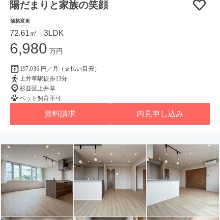
陽だまりと家族の笑顔
価格変更
72.61㎡
3LDK
・
6,980
万円
197,036 円／月（支払い目安）
上井草駅徒歩13分
杉並区上井草
ペット飼育不可
資料請求
内見申し込み