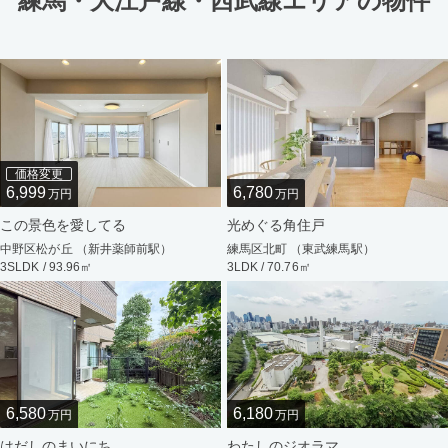
練馬・大江戸線・西武線エリアの物件
価格変更
6,999
6,780
万円
万円
この景色を愛してる
光めぐる角住戸
中野区松が丘 （新井薬師前駅）
練馬区北町 （東武練馬駅）
3SLDK / 93.96㎡
3LDK / 70.76㎡
6,580
6,180
万円
万円
はだしのまいにち
わたしのジオラマ