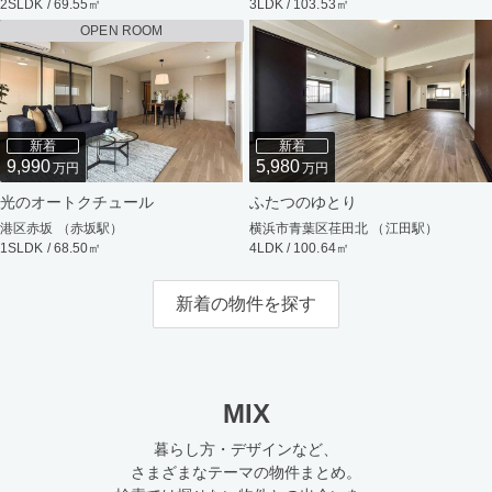
2SLDK / 69.55㎡
3LDK / 103.53㎡
OPEN ROOM
新着
新着
9,990
5,980
万円
万円
光のオートクチュール
ふたつのゆとり
港区赤坂 （赤坂駅）
横浜市青葉区荏田北 （江田駅）
1SLDK / 68.50㎡
4LDK / 100.64㎡
新着の物件を探す
MIX
暮らし方・デザインなど、
さまざまなテーマの物件まとめ。