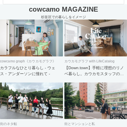
cowcamo MAGAZINE
杉並区での暮らしをイメージ
cowcamo graph《カウカモグラフ》
カウカモグラフ with LifeCatalog
カラフルなひとり暮らし - ウェ
【Down.town】手軽に理想のリノ
ス・アンダーソンに憧れて -
ベ暮らし。カウカモスタッフの家
づくり
街のネタ帖
街とマンションと私