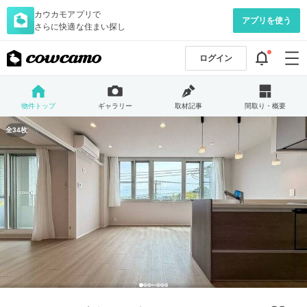
カウカモアプリで
アプリを使う
さらに快適な住まい探し
ログイン
物件トップ
ギャラリー
取材記事
間取り・概要
全34枚