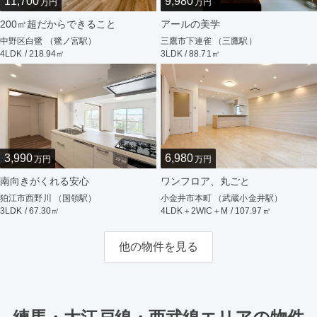
11,700
9,980
万円
万円
200㎡超だからできること
アールの美学
中野区白鷺 （鷺ノ宮駅）
三鷹市下連雀 （三鷹駅）
4LDK / 218.94㎡
3LDK / 88.71㎡
3,990
6,980
万円
万円
南向きがくれる安心
ワンフロア、丸ごと
狛江市西野川 （国領駅）
小金井市本町 （武蔵小金井駅）
3LDK / 67.30㎡
4LDK＋2WIC＋M / 107.97㎡
他の物件を見る