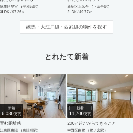
練馬区早宮 （平和台駅）
新宿区上落合 （下落合駅）
3LDK / 97.26㎡
2LDK / 49.77㎡
練馬・大江戸線・西武線の物件を探す
とれたて新着
新着
新着
6,080
11,700
万円
万円
育む距離感
200㎡超だからできること
江東区東陽 （東陽町駅）
中野区白鷺 （鷺ノ宮駅）