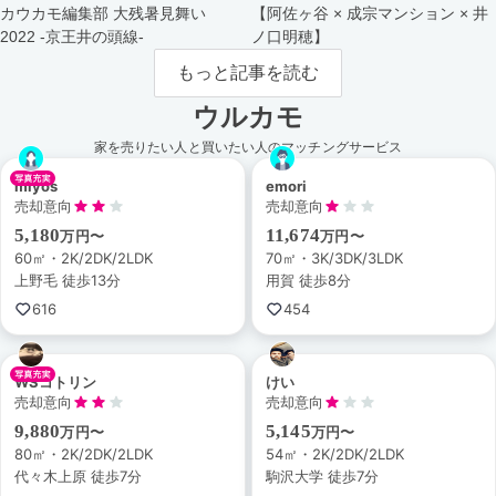
カウカモ編集部 大残暑見舞い
【阿佐ヶ谷 × 成宗マンション × 井
2022 -京王井の頭線-
ノ口明穂】
もっと記事を読む
ウルカモ
家を売りたい人と買いたい人のマッチングサービス
miyos
emori
売却意向
売却意向
5,180
11,674
万円〜
万円〜
60㎡・2K/2DK/2LDK
70㎡・3K/3DK/3LDK
上野毛 徒歩13分
用賀 徒歩8分
616
454
WSコトリン
けい
売却意向
売却意向
9,880
5,145
万円〜
万円〜
80㎡・2K/2DK/2LDK
54㎡・2K/2DK/2LDK
代々木上原 徒歩7分
駒沢大学 徒歩7分