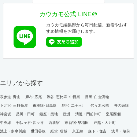
カウカモ公式 LINE＠
カウカモ編集部から毎日配信。新着やおす
すめ情報をお届けします。
エリアから探す
表参道･青山
麻布･広尾
渋谷･恵比寿･中目黒
目黒･白金高輪
下北沢･三軒茶屋
東横線･目黒線
駒沢･二子玉川
代々木公園
井の頭線
神楽坂
品川・田町
銀座・築地
豊洲
清澄・門前仲町
皇居西側
中央線
千駄ヶ谷･四ッ谷
西新宿
東新宿･早稲田
戸越・大井町
池上・多摩川線
世田谷線
経堂･成城
京王線
森下・住吉
浅草・蔵前