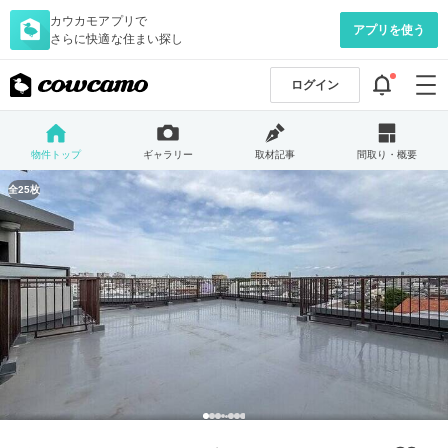
カウカモアプリで
アプリを使う
さらに快適な住まい探し
ログイン
物件トップ
ギャラリー
取材記事
間取り・概要
全25枚