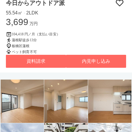
今日からアウトドア派
55.54㎡
2LDK
・
3,699
万円
104,418 円／月（支払い目安）
蓮根駅徒歩13分
板橋区蓮根
ペット飼育不可
資料請求
内見申し込み