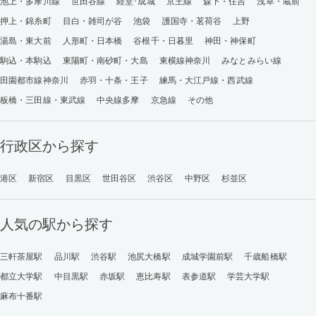
池上・多摩川線
世田谷線
経堂･成城
京王線
森下・住吉
浅草・蔵前
押上・錦糸町
目白・雑司が谷
池袋
護国寺・茗荷谷
上野
湯島・東大前
人形町・日本橋
谷根千・日暮里
神田・神保町
駒込・本駒込
東陽町・南砂町・大島
東横線神奈川
みなとみらい線
田園都市線神奈川
赤羽・十条・王子
練馬・大江戸線・西武線
板橋・三田線・東武線
中央線多摩
京急線
その他
行政区から探す
港区
新宿区
目黒区
世田谷区
渋谷区
中野区
杉並区
人気の駅から探す
三軒茶屋駅
品川駅
渋谷駅
池尻大橋駅
成城学園前駅
千歳船橋駅
都立大学駅
中目黒駅
赤坂駅
恵比寿駅
表参道駅
学芸大学駅
麻布十番駅