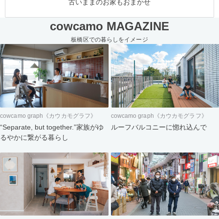
古いままのお家もおまかせ
cowcamo MAGAZINE
板橋区での暮らしをイメージ
cowcamo graph《カウカモグラフ》
cowcamo graph《カウカモグラフ》
“Separate, but together.”家族がゆ
ルーフバルコニーに惚れ込んで
るやかに繋がる暮らし