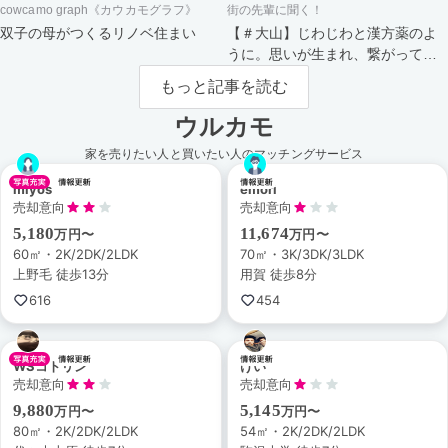
cowcamo graph《カウカモグラフ》
街の先輩に聞く！
双子の母がつくるリノベ住まい
【＃大山】じわじわと漢方薬のよ
うに。思いが生まれ、繋がってい
く街。
もっと記事を読む
ウルカモ
家を売りたい人と買いたい人のマッチングサービス
miyos
emori
売却意向
売却意向
5,180
11,674
万円〜
万円〜
60㎡・2K/2DK/2LDK
70㎡・3K/3DK/3LDK
上野毛 徒歩13分
用賀 徒歩8分
616
454
WSコトリン
けい
売却意向
売却意向
9,880
5,145
万円〜
万円〜
80㎡・2K/2DK/2LDK
54㎡・2K/2DK/2LDK