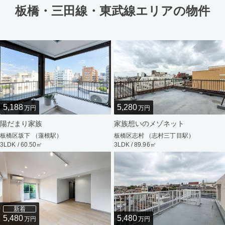
板橋・三田線・東武線エリアの物件
5,188
5,280
万円
万円
陽だまり家族
家族想いのメゾネット
板橋区坂下 （蓮根駅）
板橋区志村 （志村三丁目駅）
3LDK / 60.50㎡
3LDK / 89.96㎡
新着
5,480
5,480
万円
万円