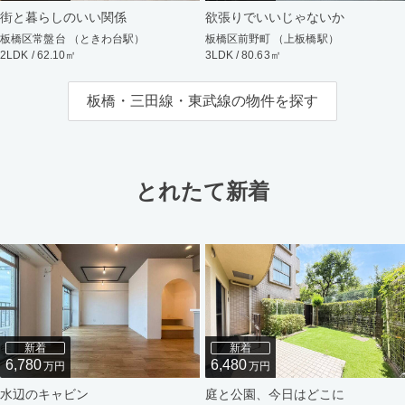
街と暮らしのいい関係
欲張りでいいじゃないか
板橋区常盤台 （ときわ台駅）
板橋区前野町 （上板橋駅）
2LDK / 62.10㎡
3LDK / 80.63㎡
板橋・三田線・東武線の物件を探す
とれたて新着
新着
新着
6,780
6,480
万円
万円
水辺のキャビン
庭と公園、今日はどこに