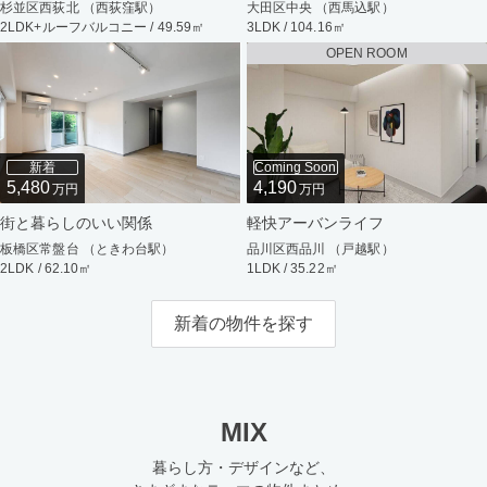
杉並区西荻北 （西荻窪駅）
大田区中央 （西馬込駅）
2LDK+ルーフバルコニー / 49.59㎡
3LDK / 104.16㎡
OPEN ROOM
新着
Coming Soon
5,480
4,190
万円
万円
街と暮らしのいい関係
軽快アーバンライフ
板橋区常盤台 （ときわ台駅）
品川区西品川 （戸越駅）
2LDK / 62.10㎡
1LDK / 35.22㎡
新着の物件を探す
MIX
暮らし方・デザインなど、