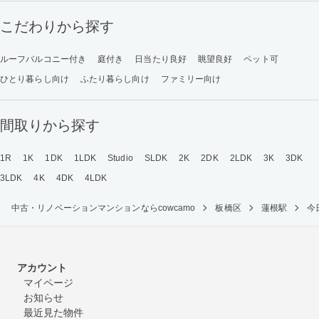
こだわりから探す
ルーフバルコニー付き
庭付き
日当たり良好
眺望良好
ペット可
ひとり暮らし向け
ふたり暮らし向け
ファミリー向け
間取りから探す
1R
1K
1DK
1LDK
Studio
SLDK
2K
2DK
2LDK
3K
3DK
3LDK
4K
4DK
4LDK
中古・リノベーションマンションならcowcamo
板橋区
蓮根駅
今
アカウント
マイページ
お知らせ
最近見た物件