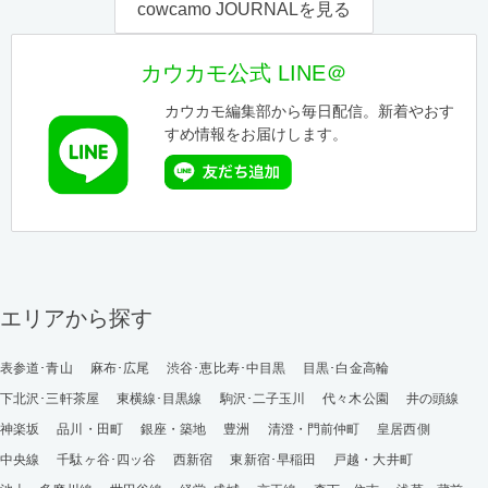
cowcamo JOURNALを見る
カウカモ公式 LINE＠
カウカモ編集部から毎日配信。新着やおす
すめ情報をお届けします。
エリアから探す
表参道･青山
麻布･広尾
渋谷･恵比寿･中目黒
目黒･白金高輪
下北沢･三軒茶屋
東横線･目黒線
駒沢･二子玉川
代々木公園
井の頭線
神楽坂
品川・田町
銀座・築地
豊洲
清澄・門前仲町
皇居西側
中央線
千駄ヶ谷･四ッ谷
西新宿
東新宿･早稲田
戸越・大井町