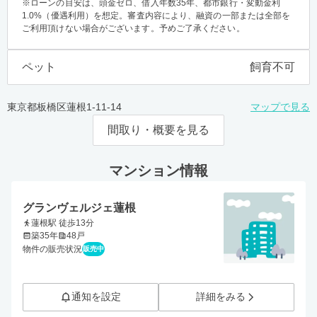
※ローンの目安は、頭金ゼロ、借入年数35年、都市銀行・変動金利
1.0%（優遇利用）を想定。審査内容により、融資の一部または全部を
ご利用頂けない場合がございます。予めご了承ください。
ペット
飼育不可
東京都板橋区蓮根1-11-14
マップで見る
間取り・概要を見る
マンション情報
グランヴェルジェ蓮根
蓮根駅 徒歩13分
築35年
48戸
物件の販売状況
販売中
通知を設定
詳細をみる