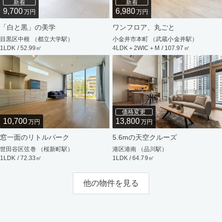
新着
新着
9,700
6,980
万円
万円
「白と黒」の美学
ワンフロア、丸ごと
目黒区中根 （都立大学駅）
小金井市本町 （武蔵小金井駅）
1LDK / 52.99㎡
4LDK＋2WIC＋M / 107.97㎡
価格変更
10,700
13,800
万円
万円
窓一面のリトルパーク
5.6mの天空クルーズ
世田谷区弦巻 （桜新町駅）
港区港南 （品川駅）
1LDK / 72.33㎡
1LDK / 64.79㎡
他の物件を見る