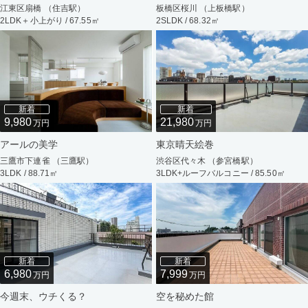
江東区扇橋 （住吉駅）
板橋区桜川 （上板橋駅）
2LDK＋小上がり / 67.55㎡
2SLDK / 68.32㎡
新着
新着
9,980
21,980
万円
万円
アールの美学
東京晴天絵巻
三鷹市下連雀 （三鷹駅）
渋谷区代々木 （参宮橋駅）
3LDK / 88.71㎡
3LDK+ルーフバルコニー / 85.50㎡
新着
新着
6,980
7,999
万円
万円
今週末、ウチくる？
空を秘めた館