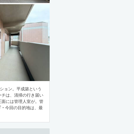
ンション。平成築という
ーチは、清掃の行き届い
正面には管理人室が。管
下・
今回の目的地は、最