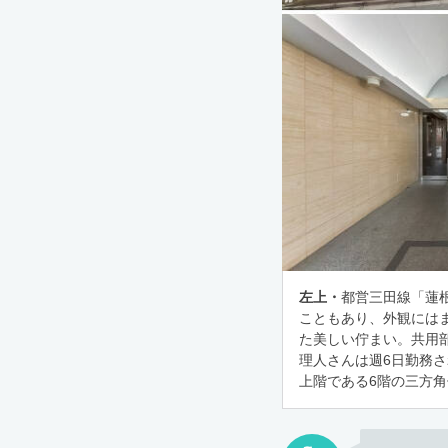
左上・
都営三田線「蓮根
こともあり、外観には
た美しい佇まい。共用
理人さんは週6日勤務
上階である6階の三方