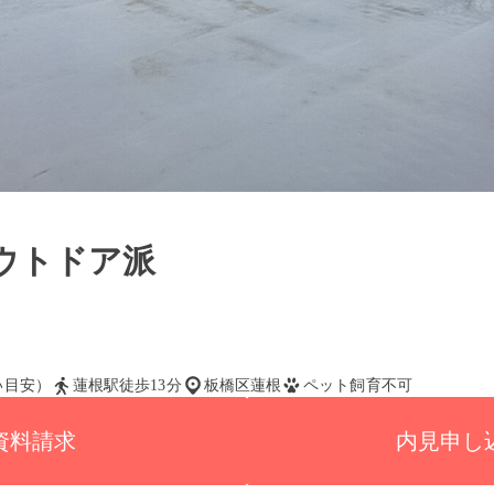
ウトドア派
払い目安）
蓮根駅徒歩13分
板橋区蓮根
ペット飼育不可
資料請求
内見申し