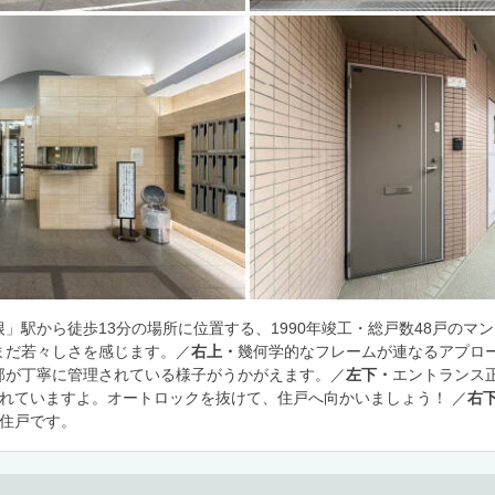
」駅から徒歩13分の場所に位置する、1990年竣工・総戸数48戸のマ
まだ若々しさを感じます。／
右上・
幾何学的なフレームが連なるアプロ
部が丁寧に管理されている様子がうかがえます。／
左下・
エントランス
されていますよ。オートロックを抜けて、住戸へ向かいましょう！ ／
右
角住戸です。