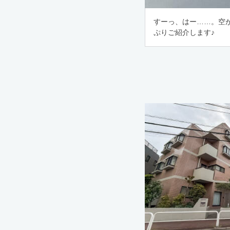
すーっ、はー……。空
ぷりご紹介します♪