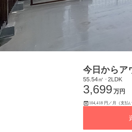
今日からア
55.54㎡
2LDK
・
3,699
万円
104,418 円／月（支