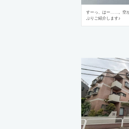
すーっ、はー……。空
ぷりご紹介します♪