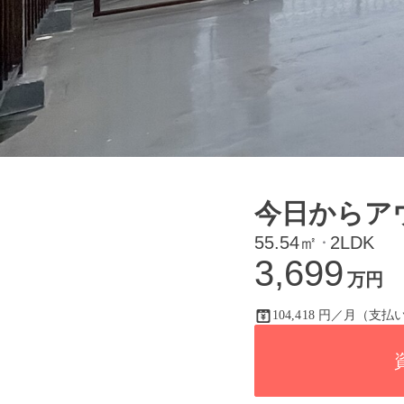
今日からア
55.54㎡
2LDK
・
3,699
万円
104,418 円／月（支