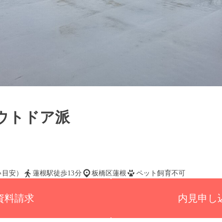
ウトドア派
払い目安）
蓮根駅徒歩13分
板橋区蓮根
ペット飼育不可
資料請求
内見申し