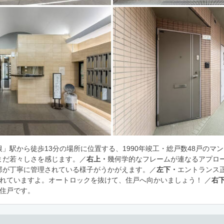
」駅から徒歩13分の場所に位置する、1990年竣工・総戸数48戸のマ
まだ若々しさを感じます。／
右上・
幾何学的なフレームが連なるアプロ
部が丁寧に管理されている様子がうかがえます。／
左下・
エントランス
されていますよ。オートロックを抜けて、住戸へ向かいましょう！ ／
右
角住戸です。