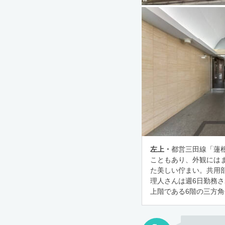
左上・
都営三田線「蓮根
こともあり、外観には
た美しい佇まい。共用
理人さんは週6日勤務
上階である6階の三方