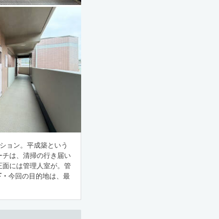
ンション。平成築という
ーチは、清掃の行き届い
正面には管理人室が。管
下・
今回の目的地は、最