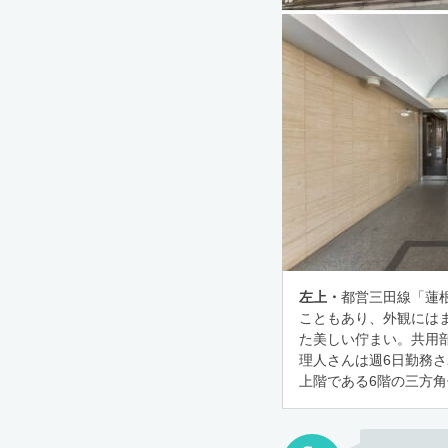
左上・
都営三田線「蓮根
こともあり、外観には
た美しい佇まい。共用
理人さんは週6日勤務
上階である6階の三方