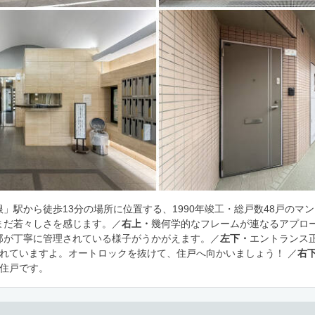
」駅から徒歩13分の場所に位置する、1990年竣工・総戸数48戸のマ
まだ若々しさを感じます。／
右上・
幾何学的なフレームが連なるアプロ
部が丁寧に管理されている様子がうかがえます。／
左下・
エントランス
されていますよ。オートロックを抜けて、住戸へ向かいましょう！ ／
右
角住戸です。