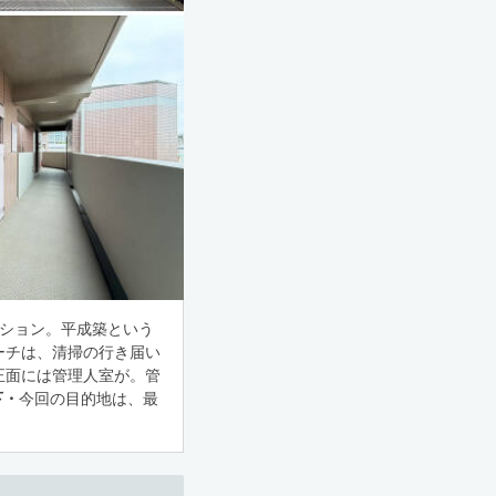
ンション。平成築という
ーチは、清掃の行き届い
正面には管理人室が。管
下・
今回の目的地は、最