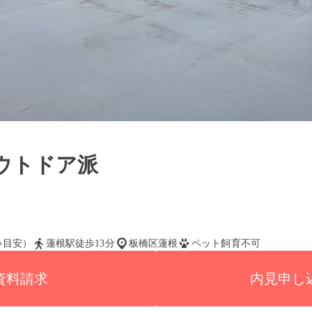
ウトドア派
払い目安）
蓮根駅徒歩13分
板橋区蓮根
ペット飼育不可
資料請求
内見申し