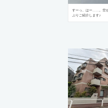
すーっ、はー……。空
ぷりご紹介します♪