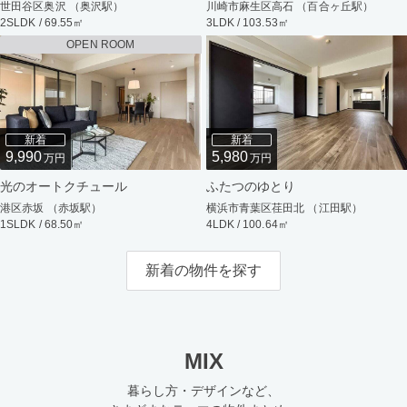
世田谷区奥沢 （奥沢駅）
川崎市麻生区高石 （百合ヶ丘駅）
2SLDK / 69.55㎡
3LDK / 103.53㎡
OPEN ROOM
新着
新着
9,990
5,980
万円
万円
光のオートクチュール
ふたつのゆとり
港区赤坂 （赤坂駅）
横浜市青葉区荏田北 （江田駅）
1SLDK / 68.50㎡
4LDK / 100.64㎡
新着の物件を探す
MIX
暮らし方・デザインなど、