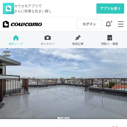
カウカモアプリで
アプリを使う
さらに快適な住まい探し
ログイン
物件トップ
ギャラリー
取材記事
間取り・概要
全25枚