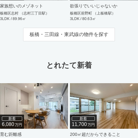
家族想いのメゾネット
欲張りでいいじゃないか
板橋区志村 （志村三丁目駅）
板橋区前野町 （上板橋駅）
3LDK / 89.96㎡
3LDK / 80.63㎡
板橋・三田線・東武線の物件を探す
とれたて新着
新着
新着
6,080
11,700
万円
万円
育む距離感
200㎡超だからできること