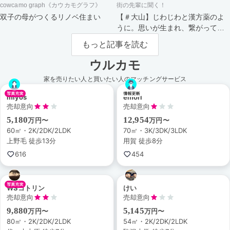
cowcamo graph《カウカモグラフ》
街の先輩に聞く！
双子の母がつくるリノベ住まい
【＃大山】じわじわと漢方薬のよ
うに。思いが生まれ、繋がってい
く街。
もっと記事を読む
ウルカモ
家を売りたい人と買いたい人のマッチングサービス
miyos
emori
売却意向
売却意向
5,180
12,954
万円〜
万円〜
60㎡・2K/2DK/2LDK
70㎡・3K/3DK/3LDK
上野毛 徒歩13分
用賀 徒歩8分
616
454
WSコトリン
けい
売却意向
売却意向
9,880
5,145
万円〜
万円〜
80㎡・2K/2DK/2LDK
54㎡・2K/2DK/2LDK