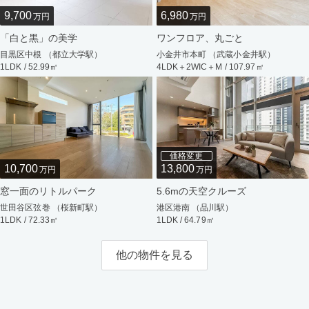
9,700
6,980
万円
万円
「白と黒」の美学
ワンフロア、丸ごと
目黒区中根 （都立大学駅）
小金井市本町 （武蔵小金井駅）
1LDK / 52.99㎡
4LDK＋2WIC＋M / 107.97㎡
価格変更
10,700
13,800
万円
万円
窓一面のリトルパーク
5.6mの天空クルーズ
世田谷区弦巻 （桜新町駅）
港区港南 （品川駅）
1LDK / 72.33㎡
1LDK / 64.79㎡
他の物件を見る