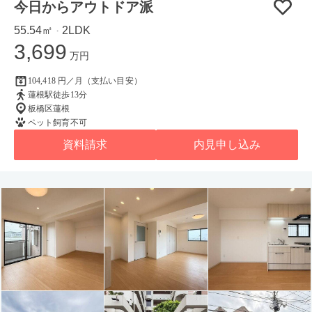
今日からアウトドア派
55.54㎡
2LDK
・
3,699
万円
104,418 円／月（支払い目安）
蓮根駅徒歩13分
板橋区蓮根
ペット飼育不可
資料請求
内見申し込み