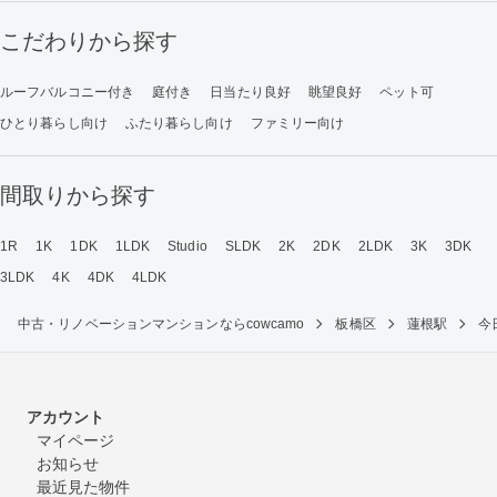
こだわりから探す
ルーフバルコニー付き
庭付き
日当たり良好
眺望良好
ペット可
ひとり暮らし向け
ふたり暮らし向け
ファミリー向け
間取りから探す
1R
1K
1DK
1LDK
Studio
SLDK
2K
2DK
2LDK
3K
3DK
3LDK
4K
4DK
4LDK
中古・リノベーションマンションならcowcamo
板橋区
蓮根駅
今
アカウント
マイページ
お知らせ
最近見た物件