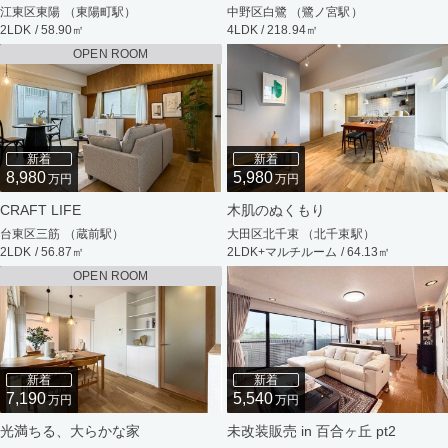
江東区東陽 （東陽町駅）
中野区白鷺 （鷺ノ宮駅）
2LDK / 58.90㎡
4LDK / 218.94㎡
OPEN ROOM
新着
新着
8,980
5,980
万円
万円
CRAFT LIFE
木肌のぬくもり
台東区三筋 （蔵前駅）
大田区北千束 （北千束駅）
2LDK / 56.87㎡
2LDK+マルチルーム / 64.13㎡
OPEN ROOM
新着
新着
7,190
5,540
万円
万円
光満ちる、大らかな家
未改装販売 in 百合ヶ丘 pt2