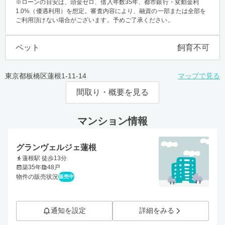
※ローンの目安は、頭金ゼロ、借入年数35年、都市銀行・変動金利
1.0%（優遇利用）を想定。審査内容により、融資の一部または全部を
ご利用頂けない場合がございます。予めご了承ください。
ペット
飼育不可
東京都板橋区蓮根1-11-14
マップで見る
間取り・概要を見る
マンション情報
グランヴェルジェ蓮根
蓮根駅 徒歩13分
築35年
48戸
物件の販売状況
販売中
通知を設定
詳細をみる