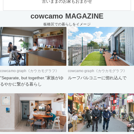
古いままのお家もおまかせ
cowcamo MAGAZINE
板橋区での暮らしをイメージ
cowcamo graph《カウカモグラフ》
cowcamo graph《カウカモグラフ》
“Separate, but together.”家族がゆ
ルーフバルコニーに惚れ込んで
るやかに繋がる暮らし