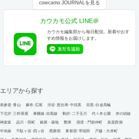
cowcamo JOURNALを見る
カウカモ公式 LINE＠
カウカモ編集部から毎日配信。新着やおす
すめ情報をお届けします。
エリアから探す
表参道･青山
麻布･広尾
渋谷･恵比寿･中目黒
目黒･白金高輪
下北沢･三軒茶屋
東横線･目黒線
駒沢･二子玉川
代々木公園
井の頭線
神楽坂
品川・田町
銀座・築地
豊洲
清澄・門前仲町
皇居西側
中央線
千駄ヶ谷･四ッ谷
西新宿
東新宿･早稲田
戸越・大井町