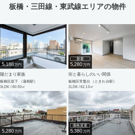
板橋・三田線・東武線エリアの物件
新着
5,188
5,280
万円
万円
陽だまり家族
街と暮らしのいい関係
板橋区坂下 （蓮根駅）
板橋区常盤台 （ときわ台駅）
3LDK / 60.50㎡
2LDK / 62.10㎡
価格変更
5,280
5,380
万円
万円