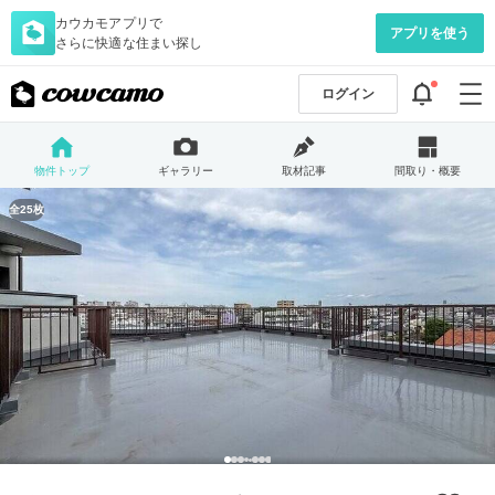
カウカモアプリで
アプリを使う
さらに快適な住まい探し
ログイン
物件トップ
ギャラリー
取材記事
間取り・概要
全25枚