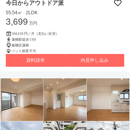
今日からアウトドア派
55.54㎡
2LDK
・
3,699
万円
104,418 円／月（支払い目安）
蓮根駅徒歩13分
板橋区蓮根
ペット飼育不可
資料請求
内見申し込み