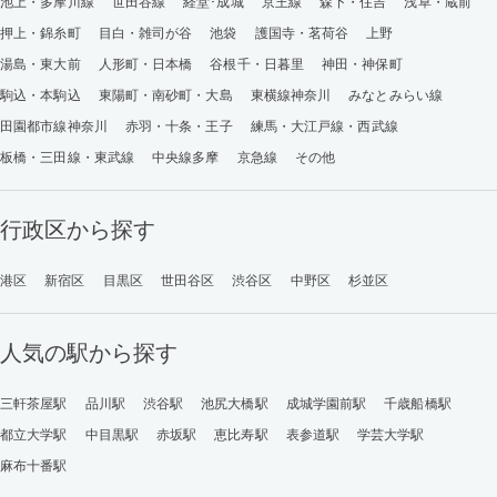
池上・多摩川線
世田谷線
経堂･成城
京王線
森下・住吉
浅草・蔵前
押上・錦糸町
目白・雑司が谷
池袋
護国寺・茗荷谷
上野
湯島・東大前
人形町・日本橋
谷根千・日暮里
神田・神保町
駒込・本駒込
東陽町・南砂町・大島
東横線神奈川
みなとみらい線
田園都市線神奈川
赤羽・十条・王子
練馬・大江戸線・西武線
板橋・三田線・東武線
中央線多摩
京急線
その他
行政区から探す
港区
新宿区
目黒区
世田谷区
渋谷区
中野区
杉並区
人気の駅から探す
三軒茶屋駅
品川駅
渋谷駅
池尻大橋駅
成城学園前駅
千歳船橋駅
都立大学駅
中目黒駅
赤坂駅
恵比寿駅
表参道駅
学芸大学駅
麻布十番駅