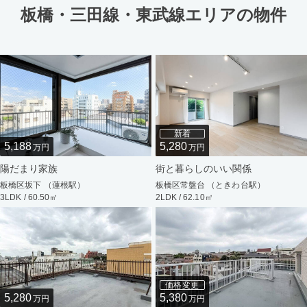
板橋・三田線・東武線エリアの物件
新着
5,188
5,280
万円
万円
陽だまり家族
街と暮らしのいい関係
板橋区坂下 （蓮根駅）
板橋区常盤台 （ときわ台駅）
3LDK / 60.50㎡
2LDK / 62.10㎡
価格変更
5,280
5,380
万円
万円