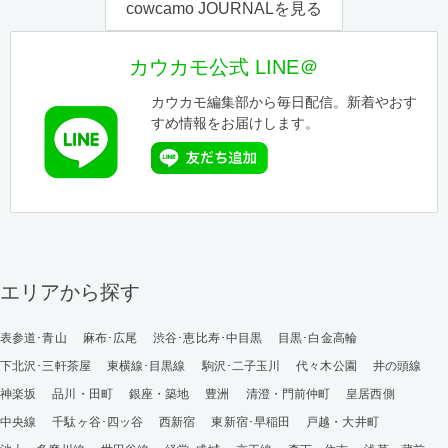
cowcamo JOURNALを見る
カウカモ公式 LINE＠
カウカモ編集部から毎日配信。新着やおす
すめ情報をお届けします。
エリアから探す
表参道･青山
麻布･広尾
渋谷･恵比寿･中目黒
目黒･白金高輪
下北沢･三軒茶屋
東横線･目黒線
駒沢･二子玉川
代々木公園
井の頭線
神楽坂
品川・田町
銀座・築地
豊洲
清澄・門前仲町
皇居西側
中央線
千駄ヶ谷･四ッ谷
西新宿
東新宿･早稲田
戸越・大井町