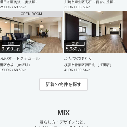
世田谷区奥沢 （奥沢駅）
川崎市麻生区高石 （百合ヶ丘駅）
2SLDK / 69.55㎡
3LDK / 103.53㎡
OPEN ROOM
新着
新着
9,990
5,980
万円
万円
光のオートクチュール
ふたつのゆとり
港区赤坂 （赤坂駅）
横浜市青葉区荏田北 （江田駅）
1SLDK / 68.50㎡
4LDK / 100.64㎡
新着の物件を探す
MIX
暮らし方・デザインなど、