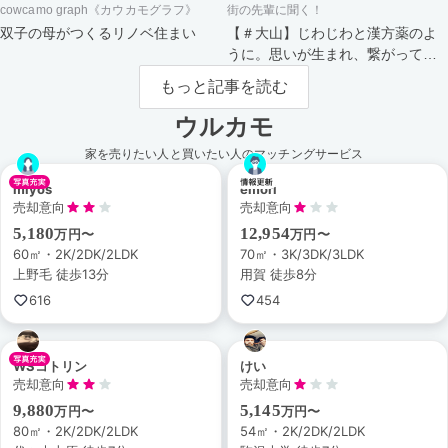
cowcamo graph《カウカモグラフ》
街の先輩に聞く！
双子の母がつくるリノベ住まい
【＃大山】じわじわと漢方薬のよ
うに。思いが生まれ、繋がってい
く街。
もっと記事を読む
ウルカモ
家を売りたい人と買いたい人のマッチングサービス
miyos
emori
売却意向
売却意向
5,180
12,954
万円〜
万円〜
60㎡・2K/2DK/2LDK
70㎡・3K/3DK/3LDK
上野毛 徒歩13分
用賀 徒歩8分
616
454
WSコトリン
けい
売却意向
売却意向
9,880
5,145
万円〜
万円〜
80㎡・2K/2DK/2LDK
54㎡・2K/2DK/2LDK