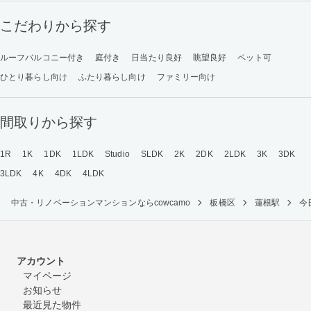
こだわりから探す
ルーフバルコニー付き
庭付き
日当たり良好
眺望良好
ペット可
ひとり暮らし向け
ふたり暮らし向け
ファミリー向け
間取りから探す
1R
1K
1DK
1LDK
Studio
SLDK
2K
2DK
2LDK
3K
3DK
3LDK
4K
4DK
4LDK
中古・リノベーションマンションならcowcamo
板橋区
蓮根駅
今
アカウント
マイページ
お知らせ
最近見た物件