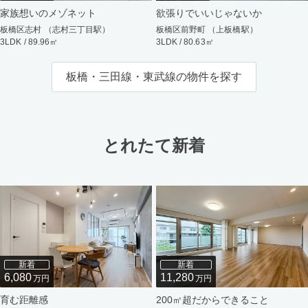
家族想いのメゾネット
欲張りでいいじゃないか
板橋区志村 （志村三丁目駅）
板橋区前野町 （上板橋駅）
3LDK / 89.96㎡
3LDK / 80.63㎡
板橋・三田線・東武線の物件を探す
とれたて新着
新着
新着
6,080
11,280
万円
万円
育む距離感
200㎡超だからできること