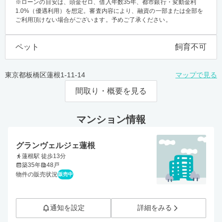
※ローンの目安は、頭金ゼロ、借入年数35年、都市銀行・変動金利
1.0%（優遇利用）を想定。審査内容により、融資の一部または全部を
ご利用頂けない場合がございます。予めご了承ください。
ペット
飼育不可
東京都板橋区蓮根1-11-14
マップで見る
間取り・概要を見る
マンション情報
グランヴェルジェ蓮根
蓮根駅 徒歩13分
築35年
48戸
物件の販売状況
販売中
通知を設定
詳細をみる