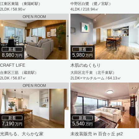
江東区東陽 （東陽町駅）
中野区白鷺 （鷺ノ宮駅）
2LDK / 58.90㎡
4LDK / 218.94㎡
OPEN ROOM
新着
新着
8,980
5,980
万円
万円
CRAFT LIFE
木肌のぬくもり
台東区三筋 （蔵前駅）
大田区北千束 （北千束駅）
2LDK / 56.87㎡
2LDK+マルチルーム / 64.13㎡
OPEN ROOM
新着
新着
7,190
5,540
万円
万円
光満ちる、大らかな家
未改装販売 in 百合ヶ丘 pt2