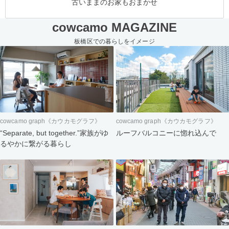
古いままのお家もおまかせ
cowcamo MAGAZINE
板橋区での暮らしをイメージ
cowcamo graph《カウカモグラフ》
cowcamo graph《カウカモグラフ》
“Separate, but together.”家族がゆ
ルーフバルコニーに惚れ込んで
るやかに繋がる暮らし