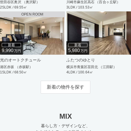
世田谷区奥沢 （奥沢駅）
川崎市麻生区高石 （百合ヶ丘駅）
2SLDK / 69.55㎡
3LDK / 103.53㎡
OPEN ROOM
新着
新着
9,990
5,980
万円
万円
光のオートクチュール
ふたつのゆとり
港区赤坂 （赤坂駅）
横浜市青葉区荏田北 （江田駅）
1SLDK / 68.50㎡
4LDK / 100.64㎡
新着の物件を探す
MIX
暮らし方・デザインなど、