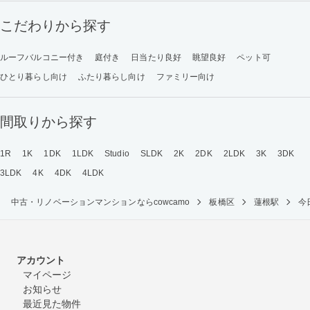
こだわりから探す
ルーフバルコニー付き
庭付き
日当たり良好
眺望良好
ペット可
ひとり暮らし向け
ふたり暮らし向け
ファミリー向け
間取りから探す
1R
1K
1DK
1LDK
Studio
SLDK
2K
2DK
2LDK
3K
3DK
3LDK
4K
4DK
4LDK
中古・リノベーションマンションならcowcamo
板橋区
蓮根駅
今
アカウント
マイページ
お知らせ
最近見た物件