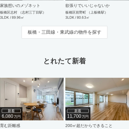
家族想いのメゾネット
欲張りでいいじゃないか
板橋区志村 （志村三丁目駅）
板橋区前野町 （上板橋駅）
3LDK / 89.96㎡
3LDK / 80.63㎡
板橋・三田線・東武線の物件を探す
とれたて新着
新着
新着
6,080
11,700
万円
万円
育む距離感
200㎡超だからできること