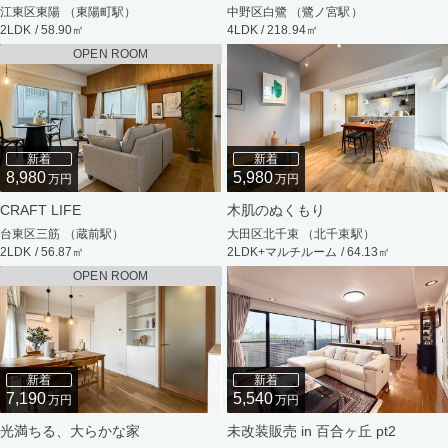
江東区東陽 （東陽町駅）
中野区白鷺 （鷺ノ宮駅）
2LDK / 58.90㎡
4LDK / 218.94㎡
OPEN ROOM
新着
新着
8,980
5,980
万円
万円
CRAFT LIFE
木肌のぬくもり
台東区三筋 （蔵前駅）
大田区北千束 （北千束駅）
2LDK / 56.87㎡
2LDK+マルチルーム / 64.13㎡
OPEN ROOM
新着
新着
7,190
5,540
万円
万円
光満ちる、大らかな家
未改装販売 in 百合ヶ丘 pt2