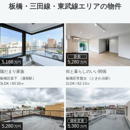
板橋・三田線・東武線エリアの物件
新着
5,188
5,280
万円
万円
陽だまり家族
街と暮らしのいい関係
板橋区坂下 （蓮根駅）
板橋区常盤台 （ときわ台駅）
3LDK / 60.50㎡
2LDK / 62.10㎡
価格変更
5,280
5,380
万円
万円