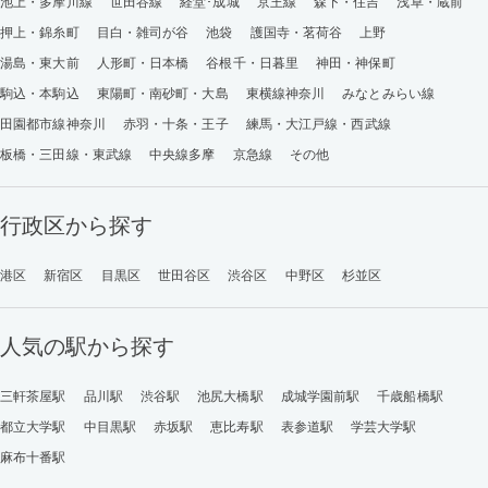
池上・多摩川線
世田谷線
経堂･成城
京王線
森下・住吉
浅草・蔵前
押上・錦糸町
目白・雑司が谷
池袋
護国寺・茗荷谷
上野
湯島・東大前
人形町・日本橋
谷根千・日暮里
神田・神保町
駒込・本駒込
東陽町・南砂町・大島
東横線神奈川
みなとみらい線
田園都市線神奈川
赤羽・十条・王子
練馬・大江戸線・西武線
板橋・三田線・東武線
中央線多摩
京急線
その他
行政区から探す
港区
新宿区
目黒区
世田谷区
渋谷区
中野区
杉並区
人気の駅から探す
三軒茶屋駅
品川駅
渋谷駅
池尻大橋駅
成城学園前駅
千歳船橋駅
都立大学駅
中目黒駅
赤坂駅
恵比寿駅
表参道駅
学芸大学駅
麻布十番駅