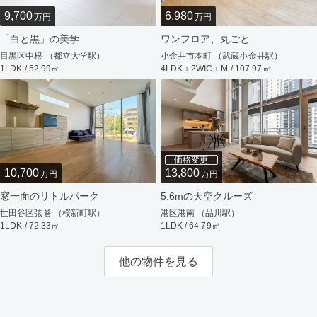
9,700
6,980
万円
万円
「白と黒」の美学
ワンフロア、丸ごと
目黒区中根 （都立大学駅）
小金井市本町 （武蔵小金井駅）
1LDK / 52.99㎡
4LDK＋2WIC＋M / 107.97㎡
価格変更
10,700
13,800
万円
万円
窓一面のリトルパーク
5.6mの天空クルーズ
世田谷区弦巻 （桜新町駅）
港区港南 （品川駅）
1LDK / 72.33㎡
1LDK / 64.79㎡
他の物件を見る