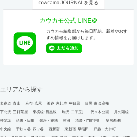
cowcamo JOURNALを見る
カウカモ公式 LINE＠
カウカモ編集部から毎日配信。新着やおす
すめ情報をお届けします。
エリアから探す
表参道･青山
麻布･広尾
渋谷･恵比寿･中目黒
目黒･白金高輪
下北沢･三軒茶屋
東横線･目黒線
駒沢･二子玉川
代々木公園
井の頭線
神楽坂
品川・田町
銀座・築地
豊洲
清澄・門前仲町
皇居西側
中央線
千駄ヶ谷･四ッ谷
西新宿
東新宿･早稲田
戸越・大井町