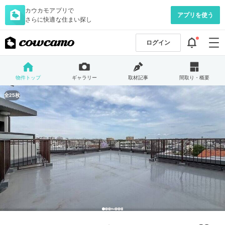
カウカモアプリで
アプリを使う
さらに快適な住まい探し
ログイン
物件トップ
ギャラリー
取材記事
間取り・概要
全25枚