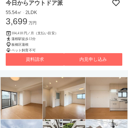
今日からアウトドア派
55.54㎡
2LDK
・
3,699
万円
104,418 円／月（支払い目安）
蓮根駅徒歩13分
板橋区蓮根
ペット飼育不可
資料請求
内見申し込み