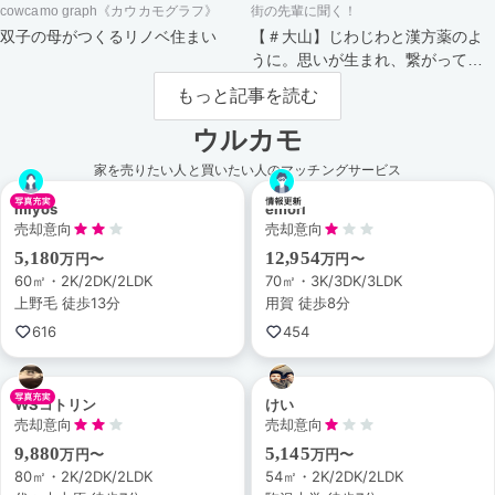
cowcamo graph《カウカモグラフ》
街の先輩に聞く！
双子の母がつくるリノベ住まい
【＃大山】じわじわと漢方薬のよ
うに。思いが生まれ、繋がってい
く街。
もっと記事を読む
ウルカモ
家を売りたい人と買いたい人のマッチングサービス
miyos
emori
売却意向
売却意向
5,180
12,954
万円〜
万円〜
60㎡・2K/2DK/2LDK
70㎡・3K/3DK/3LDK
上野毛 徒歩13分
用賀 徒歩8分
616
454
WSコトリン
けい
売却意向
売却意向
9,880
5,145
万円〜
万円〜
80㎡・2K/2DK/2LDK
54㎡・2K/2DK/2LDK