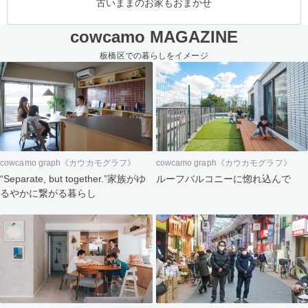
古いままのお家もおまかせ
cowcamo MAGAZINE
板橋区での暮らしをイメージ
cowcamo graph《カウカモグラフ》
cowcamo graph《カウカモグラフ》
“Separate, but together.”家族がゆ
ルーフバルコニーに惚れ込んで
るやかに繋がる暮らし