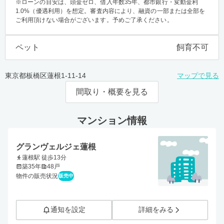
※ローンの目安は、頭金ゼロ、借入年数35年、都市銀行・変動金利
1.0%（優遇利用）を想定。審査内容により、融資の一部または全部を
ご利用頂けない場合がございます。予めご了承ください。
ペット
飼育不可
東京都板橋区蓮根1-11-14
マップで見る
間取り・概要を見る
マンション情報
グランヴェルジェ蓮根
蓮根駅 徒歩13分
築35年
48戸
物件の販売状況
販売中
通知を設定
詳細をみる