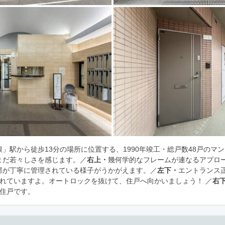
」駅から徒歩13分の場所に位置する、1990年竣工・総戸数48戸のマ
まだ若々しさを感じます。／
右上・
幾何学的なフレームが連なるアプロ
部が丁寧に管理されている様子がうかがえます。／
左下・
エントランス
されていますよ。オートロックを抜けて、住戸へ向かいましょう！ ／
右
角住戸です。