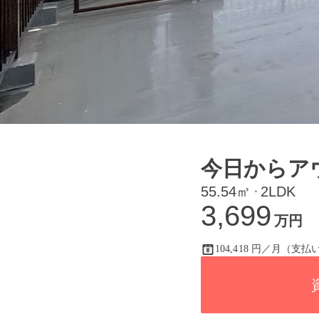
今日からア
55.54㎡
2LDK
・
3,699
万円
104,418 円／月（支