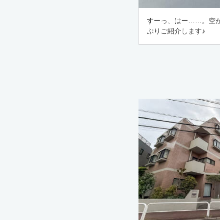
すーっ、はー……。空
ぷりご紹介します♪