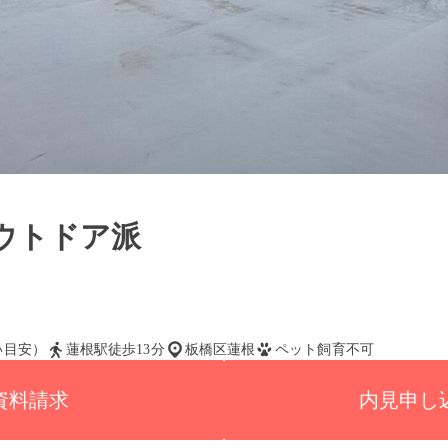
ウトドア派
払い目安）
蓮根駅徒歩13分
板橋区蓮根
ペット飼育不可
資料請求
内見申し