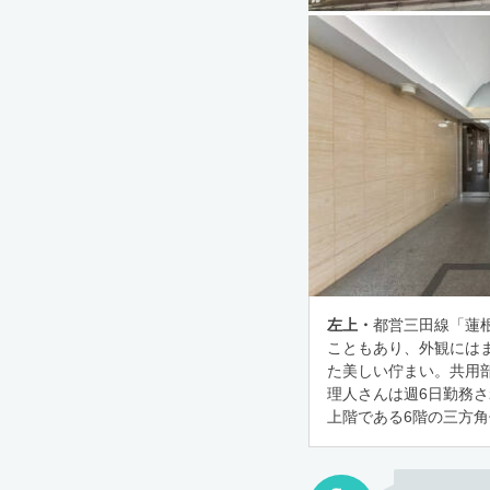
左上・
都営三田線「蓮根
こともあり、外観には
た美しい佇まい。共用
理人さんは週6日勤務
上階である6階の三方