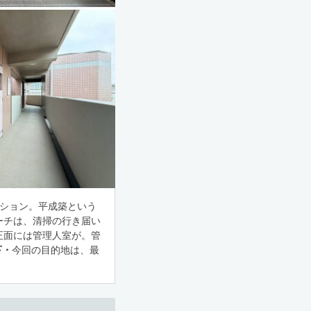
ンション。平成築という
ーチは、清掃の行き届い
正面には管理人室が。管
下・
今回の目的地は、最