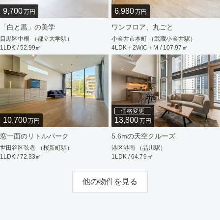
9,700
6,980
万円
万円
「白と黒」の美学
ワンフロア、丸ごと
目黒区中根 （都立大学駅）
小金井市本町 （武蔵小金井駅）
1LDK / 52.99㎡
4LDK＋2WIC＋M / 107.97㎡
価格変更
10,700
13,800
万円
万円
窓一面のリトルパーク
5.6mの天空クルーズ
世田谷区弦巻 （桜新町駅）
港区港南 （品川駅）
1LDK / 72.33㎡
1LDK / 64.79㎡
他の物件を見る