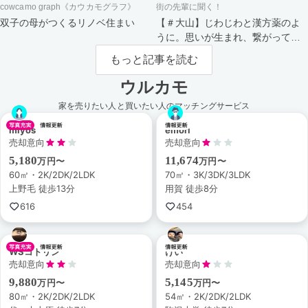
cowcamo graph《カウカモグラフ》
街の先輩に聞く！
双子の母がつくるリノベ住まい
【＃大山】じわじわと漢方薬のよ
うに。思いが生まれ、繋がってい
く街。
もっと記事を読む
ウルカモ
家を売りたい人と買いたい人のマッチングサービス
miyos
emori
売却意向
売却意向
5,180
11,674
万円〜
万円〜
60㎡・2K/2DK/2LDK
70㎡・3K/3DK/3LDK
上野毛 徒歩13分
用賀 徒歩8分
616
454
WSコトリン
けい
売却意向
売却意向
9,880
5,145
万円〜
万円〜
80㎡・2K/2DK/2LDK
54㎡・2K/2DK/2LDK