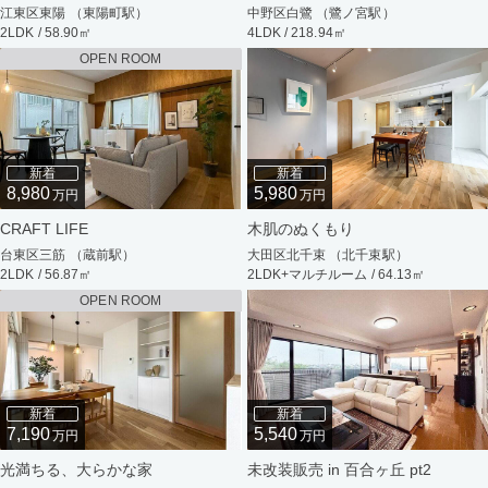
江東区東陽 （東陽町駅）
中野区白鷺 （鷺ノ宮駅）
2LDK / 58.90㎡
4LDK / 218.94㎡
OPEN ROOM
新着
新着
8,980
5,980
万円
万円
CRAFT LIFE
木肌のぬくもり
台東区三筋 （蔵前駅）
大田区北千束 （北千束駅）
2LDK / 56.87㎡
2LDK+マルチルーム / 64.13㎡
OPEN ROOM
新着
新着
7,190
5,540
万円
万円
光満ちる、大らかな家
未改装販売 in 百合ヶ丘 pt2