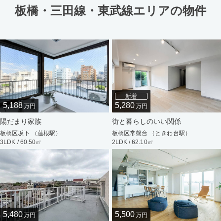
板橋・三田線・東武線エリアの物件
新着
5,188
5,280
万円
万円
陽だまり家族
街と暮らしのいい関係
板橋区坂下 （蓮根駅）
板橋区常盤台 （ときわ台駅）
3LDK / 60.50㎡
2LDK / 62.10㎡
5,480
5,500
万円
万円