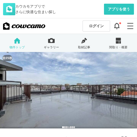
カウカモアプリで
アプリを使う
さらに快適な住まい探し
ログイン
物件トップ
ギャラリー
取材記事
間取り・概要
全25枚