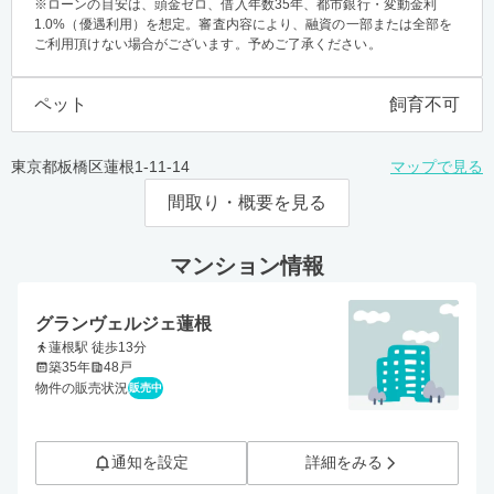
※ローンの目安は、頭金ゼロ、借入年数35年、都市銀行・変動金利
1.0%（優遇利用）を想定。審査内容により、融資の一部または全部を
ご利用頂けない場合がございます。予めご了承ください。
ペット
飼育不可
東京都板橋区蓮根1-11-14
マップで見る
間取り・概要を見る
マンション情報
グランヴェルジェ蓮根
蓮根駅 徒歩13分
築35年
48戸
物件の販売状況
販売中
通知を設定
詳細をみる