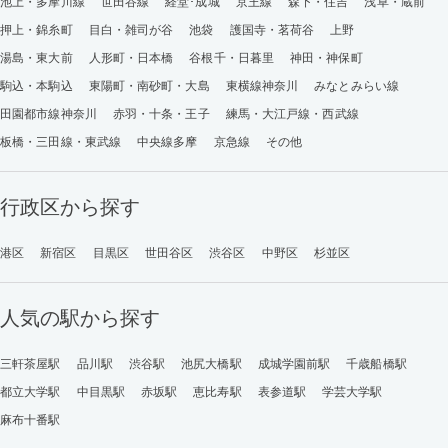
池上・多摩川線
世田谷線
経堂･成城
京王線
森下・住吉
浅草・蔵前
押上・錦糸町
目白・雑司が谷
池袋
護国寺・茗荷谷
上野
湯島・東大前
人形町・日本橋
谷根千・日暮里
神田・神保町
駒込・本駒込
東陽町・南砂町・大島
東横線神奈川
みなとみらい線
田園都市線神奈川
赤羽・十条・王子
練馬・大江戸線・西武線
板橋・三田線・東武線
中央線多摩
京急線
その他
行政区から探す
港区
新宿区
目黒区
世田谷区
渋谷区
中野区
杉並区
人気の駅から探す
三軒茶屋駅
品川駅
渋谷駅
池尻大橋駅
成城学園前駅
千歳船橋駅
都立大学駅
中目黒駅
赤坂駅
恵比寿駅
表参道駅
学芸大学駅
麻布十番駅