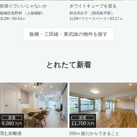
欲張りでいいじゃないか
ホワイトキューブを巡る
板橋区前野町 （上板橋駅）
和光市白子 （西高島平駅）
3LDK / 80.63㎡
1LDK+フリースペース / 83.27㎡
板橋・三田線・東武線の物件を探す
とれたて新着
新着
新着
6,080
11,700
万円
万円
育む距離感
200㎡超だからできること