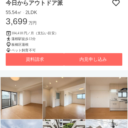
今日からアウトドア派
55.54㎡
2LDK
・
3,699
万円
104,418 円／月（支払い目安）
蓮根駅徒歩13分
板橋区蓮根
ペット飼育不可
資料請求
内見申し込み