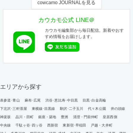
cowcamo JOURNALを見る
カウカモ公式 LINE＠
カウカモ編集部から毎日配信。新着やおす
すめ情報をお届けします。
エリアから探す
表参道･青山
麻布･広尾
渋谷･恵比寿･中目黒
目黒･白金高輪
下北沢･三軒茶屋
東横線･目黒線
駒沢･二子玉川
代々木公園
井の頭線
神楽坂
品川・田町
銀座・築地
豊洲
清澄・門前仲町
皇居西側
中央線
千駄ヶ谷･四ッ谷
西新宿
東新宿･早稲田
戸越・大井町