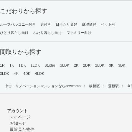
こだわりから探す
ルーフバルコニー付き
庭付き
日当たり良好
眺望良好
ペット可
ひとり暮らし向け
ふたり暮らし向け
ファミリー向け
間取りから探す
1R
1K
1DK
1LDK
Studio
SLDK
2K
2DK
2LDK
3K
3DK
3LDK
4K
4DK
4LDK
中古・リノベーションマンションならcowcamo
板橋区
蓮根駅
今
アカウント
マイページ
お知らせ
最近見た物件