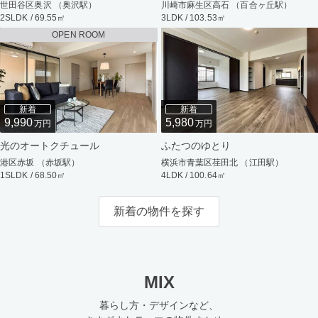
世田谷区奥沢 （奥沢駅）
川崎市麻生区高石 （百合ヶ丘駅）
2SLDK / 69.55㎡
3LDK / 103.53㎡
OPEN ROOM
新着
新着
9,990
5,980
万円
万円
光のオートクチュール
ふたつのゆとり
港区赤坂 （赤坂駅）
横浜市青葉区荏田北 （江田駅）
1SLDK / 68.50㎡
4LDK / 100.64㎡
新着の物件を探す
MIX
暮らし方・デザインなど、