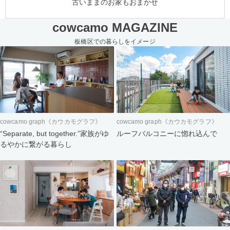
古いままのお家もおまかせ
cowcamo MAGAZINE
板橋区での暮らしをイメージ
cowcamo graph《カウカモグラフ》
cowcamo graph《カウカモグラフ》
“Separate, but together.”家族がゆ
ルーフバルコニーに惚れ込んで
るやかに繋がる暮らし