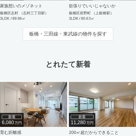
家族想いのメゾネット
欲張りでいいじゃないか
板橋区志村 （志村三丁目駅）
板橋区前野町 （上板橋駅）
3LDK / 89.96㎡
3LDK / 80.63㎡
板橋・三田線・東武線の物件を探す
とれたて新着
新着
新着
6,080
11,280
万円
万円
育む距離感
200㎡超だからできること