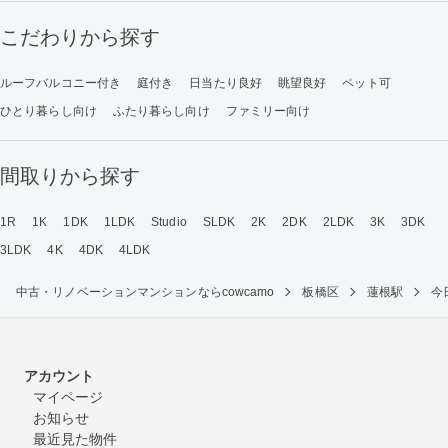
こだわりから探す
ルーフバルコニー付き
庭付き
日当たり良好
眺望良好
ペット可
ひとり暮らし向け
ふたり暮らし向け
ファミリー向け
間取りから探す
1R
1K
1DK
1LDK
Studio
SLDK
2K
2DK
2LDK
3K
3DK
3LDK
4K
4DK
4LDK
中古・リノベーションマンションならcowcamo
板橋区
蓮根駅
今
アカウント
マイページ
お知らせ
最近見た物件