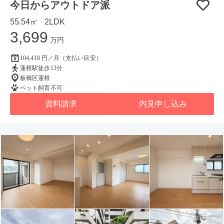
今日からアウトドア派
55.54㎡
2LDK
・
3,699
万円
104,418 円／月（支払い目安）
蓮根駅徒歩13分
板橋区蓮根
ペット飼育不可
資料請求
内見申し込み