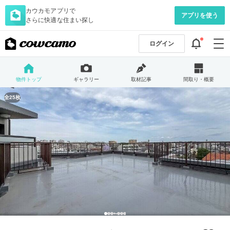
カウカモアプリで
アプリを使う
さらに快適な住まい探し
ログイン
物件トップ
ギャラリー
取材記事
間取り・概要
全25枚