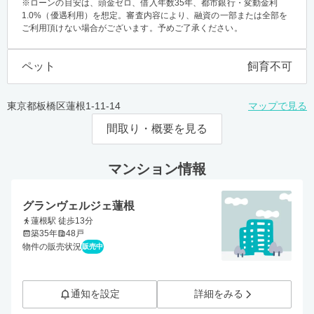
※ローンの目安は、頭金ゼロ、借入年数35年、都市銀行・変動金利
1.0%（優遇利用）を想定。審査内容により、融資の一部または全部を
ご利用頂けない場合がございます。予めご了承ください。
ペット
飼育不可
東京都板橋区蓮根1-11-14
マップで見る
間取り・概要を見る
マンション情報
グランヴェルジェ蓮根
蓮根駅 徒歩13分
築35年
48戸
物件の販売状況
販売中
通知を設定
詳細をみる