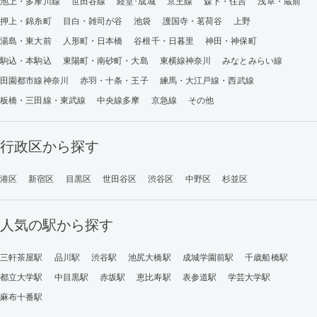
池上・多摩川線
世田谷線
経堂･成城
京王線
森下・住吉
浅草・蔵前
押上・錦糸町
目白・雑司が谷
池袋
護国寺・茗荷谷
上野
湯島・東大前
人形町・日本橋
谷根千・日暮里
神田・神保町
駒込・本駒込
東陽町・南砂町・大島
東横線神奈川
みなとみらい線
田園都市線神奈川
赤羽・十条・王子
練馬・大江戸線・西武線
板橋・三田線・東武線
中央線多摩
京急線
その他
行政区から探す
港区
新宿区
目黒区
世田谷区
渋谷区
中野区
杉並区
人気の駅から探す
三軒茶屋駅
品川駅
渋谷駅
池尻大橋駅
成城学園前駅
千歳船橋駅
都立大学駅
中目黒駅
赤坂駅
恵比寿駅
表参道駅
学芸大学駅
麻布十番駅