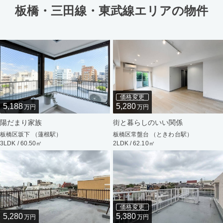
板橋・三田線・東武線エリアの物件
価格変更
5,188
5,280
万円
万円
陽だまり家族
街と暮らしのいい関係
板橋区坂下 （蓮根駅）
板橋区常盤台 （ときわ台駅）
3LDK / 60.50㎡
2LDK / 62.10㎡
価格変更
5,280
5,380
万円
万円