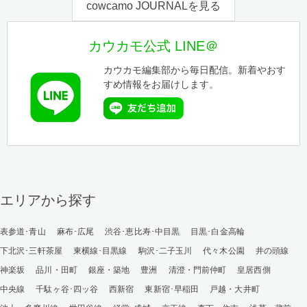
cowcamo JOURNALを見る
カウカモ公式 LINE＠
カウカモ編集部から毎日配信。新着やおす
すめ情報をお届けします。
エリアから探す
表参道･青山
麻布･広尾
渋谷･恵比寿･中目黒
目黒･白金高輪
下北沢･三軒茶屋
東横線･目黒線
駒沢･二子玉川
代々木公園
井の頭線
神楽坂
品川・田町
銀座・築地
豊洲
清澄・門前仲町
皇居西側
中央線
千駄ヶ谷･四ッ谷
西新宿
東新宿･早稲田
戸越・大井町