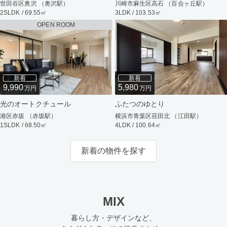
世田谷区奥沢 （奥沢駅）
川崎市麻生区高石 （百合ヶ丘駅）
2SLDK / 69.55㎡
3LDK / 103.53㎡
OPEN ROOM
新着
新着
9,990
5,980
万円
万円
光のオートクチュール
ふたつのゆとり
港区赤坂 （赤坂駅）
横浜市青葉区荏田北 （江田駅）
1SLDK / 68.50㎡
4LDK / 100.64㎡
新着の物件を探す
MIX
暮らし方・デザインなど、