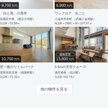
9,700
6,980
万円
万円
「白と黒」の美学
ワンフロア、丸ごと
目黒区中根 （都立大学駅）
小金井市本町 （武蔵小金井駅）
1LDK / 52.99㎡
4LDK＋2WIC＋M / 107.97㎡
価格変更
10,700
13,800
万円
万円
窓一面のリトルパーク
5.6mの天空クルーズ
世田谷区弦巻 （桜新町駅）
港区港南 （品川駅）
1LDK / 72.33㎡
1LDK / 64.79㎡
他の物件を見る