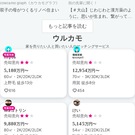
cowcamo graph《カウカモグラフ》
街の先輩に聞く！
双子の母がつくるリノベ住まい
【＃大山】じわじわと漢方薬のよ
うに。思いが生まれ、繋がってい
く街。
もっと記事を読む
ウルカモ
家を売りたい人と買いたい人のマッチングサービス
miyos
emori
売却意向
売却意向
5,180
12,954
万円〜
万円〜
60㎡・2K/2DK/2LDK
70㎡・3K/3DK/3LDK
上野毛 徒歩13分
用賀 徒歩8分
616
454
WSコトリン
けい
売却意向
売却意向
9,880
5,145
万円〜
万円〜
80㎡・2K/2DK/2LDK
54㎡・2K/2DK/2LDK