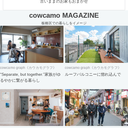
古いままのお家もおまかせ
cowcamo MAGAZINE
板橋区での暮らしをイメージ
cowcamo graph《カウカモグラフ》
cowcamo graph《カウカモグラフ》
“Separate, but together.”家族がゆ
ルーフバルコニーに惚れ込んで
るやかに繋がる暮らし