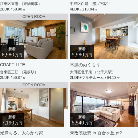
江東区東陽 （東陽町駅）
中野区白鷺 （鷺ノ宮駅）
2LDK / 58.90㎡
4LDK / 218.94㎡
OPEN ROOM
新着
新着
8,980
5,980
万円
万円
CRAFT LIFE
木肌のぬくもり
台東区三筋 （蔵前駅）
大田区北千束 （北千束駅）
2LDK / 56.87㎡
2LDK+マルチルーム / 64.13㎡
OPEN ROOM
新着
新着
7,190
5,540
万円
万円
光満ちる、大らかな家
未改装販売 in 百合ヶ丘 pt2