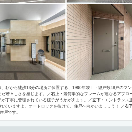
」駅から徒歩13分の場所に位置する、1990年竣工・総戸数48戸のマ
まだ若々しさを感じます。／
右上・
幾何学的なフレームが連なるアプロ
部が丁寧に管理されている様子がうかがえます。／
左下・
エントランス
されていますよ。オートロックを抜けて、住戸へ向かいましょう！ ／
右
角住戸です。