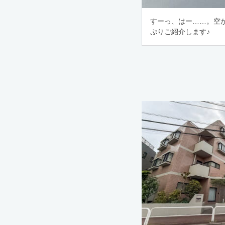
すーっ、はー……。空
ぷりご紹介します♪