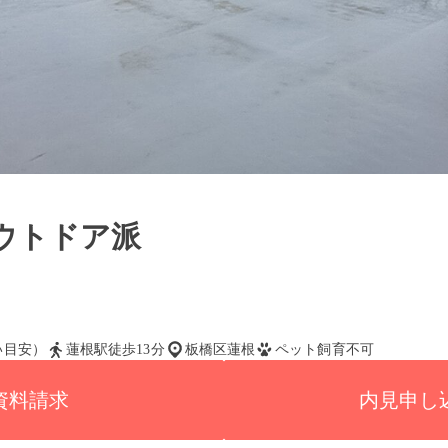
ウトドア派
払い目安）
蓮根駅徒歩13分
板橋区蓮根
ペット飼育不可
資料請求
内見申し