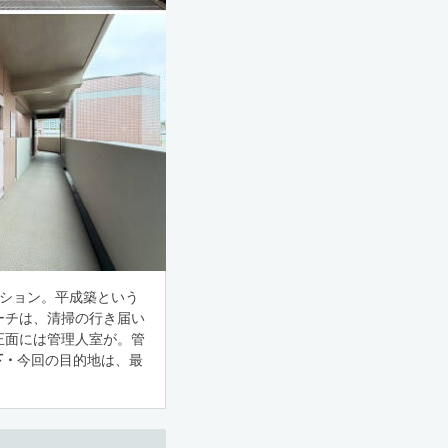
ンション。平成築という
ーチは、清掃の行き届い
正面には管理人室が。管
下・
今回の目的地は、最