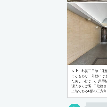
左上・
都営三田線「蓮根
こともあり、外観には
た美しい佇まい。共用
理人さんは週6日勤務
上階である6階の三方