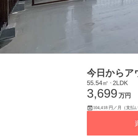
今日からア
55.54㎡
2LDK
・
3,699
万円
104,418 円／月（支