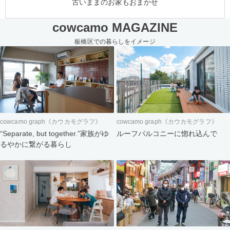
古いままのお家もおまかせ
cowcamo MAGAZINE
板橋区での暮らしをイメージ
cowcamo graph《カウカモグラフ》
cowcamo graph《カウカモグラフ》
“Separate, but together.”家族がゆ
ルーフバルコニーに惚れ込んで
るやかに繋がる暮らし