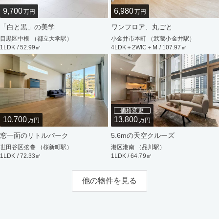
9,700
6,980
万円
万円
「白と黒」の美学
ワンフロア、丸ごと
目黒区中根 （都立大学駅）
小金井市本町 （武蔵小金井駅）
1LDK / 52.99㎡
4LDK＋2WIC＋M / 107.97㎡
価格変更
10,700
13,800
万円
万円
窓一面のリトルパーク
5.6mの天空クルーズ
世田谷区弦巻 （桜新町駅）
港区港南 （品川駅）
1LDK / 72.33㎡
1LDK / 64.79㎡
他の物件を見る