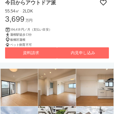
今日からアウトドア派
55.54㎡
2LDK
・
3,699
万円
104,418 円／月（支払い目安）
蓮根駅徒歩13分
板橋区蓮根
ペット飼育不可
資料請求
内見申し込み