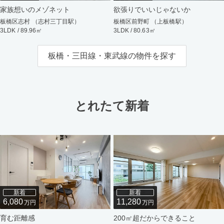
家族想いのメゾネット
欲張りでいいじゃないか
板橋区志村 （志村三丁目駅）
板橋区前野町 （上板橋駅）
3LDK / 89.96㎡
3LDK / 80.63㎡
板橋・三田線・東武線の物件を探す
とれたて新着
新着
新着
6,080
11,280
万円
万円
育む距離感
200㎡超だからできること