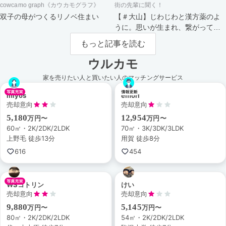
cowcamo graph《カウカモグラフ》
街の先輩に聞く！
双子の母がつくるリノベ住まい
【＃大山】じわじわと漢方薬のよ
うに。思いが生まれ、繋がってい
く街。
もっと記事を読む
ウルカモ
家を売りたい人と買いたい人のマッチングサービス
miyos
emori
売却意向
売却意向
5,180
12,954
万円〜
万円〜
60㎡・2K/2DK/2LDK
70㎡・3K/3DK/3LDK
上野毛 徒歩13分
用賀 徒歩8分
616
454
WSコトリン
けい
売却意向
売却意向
9,880
5,145
万円〜
万円〜
80㎡・2K/2DK/2LDK
54㎡・2K/2DK/2LDK