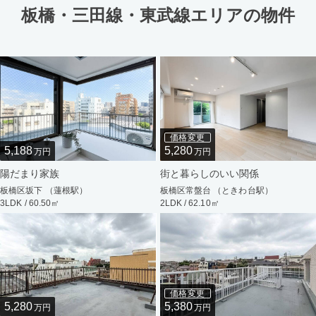
板橋・三田線・東武線エリアの物件
価格変更
5,188
5,280
万円
万円
陽だまり家族
街と暮らしのいい関係
板橋区坂下 （蓮根駅）
板橋区常盤台 （ときわ台駅）
3LDK / 60.50㎡
2LDK / 62.10㎡
価格変更
5,280
5,380
万円
万円