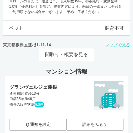
※ローンの目安は、頭金ゼロ、借入年数35年、都市銀行・変動金利
1.0%（優遇利用）を想定。審査内容により、融資の一部または全部を
ご利用頂けない場合がございます。予めご了承ください。
ペット
飼育不可
東京都板橋区蓮根1-11-14
マップで見る
間取り・概要を見る
マンション情報
グランヴェルジェ蓮根
蓮根駅 徒歩13分
築35年
48戸
物件の販売状況
販売中
通知を設定
詳細をみる