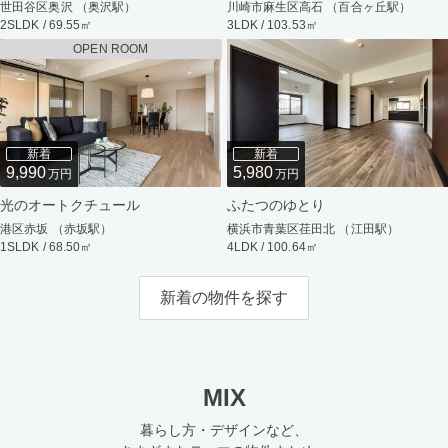
世田谷区奥沢 （奥沢駅）
川崎市麻生区高石 （百合ヶ丘駅）
2SLDK / 69.55㎡
3LDK / 103.53㎡
OPEN ROOM
新着
新着
9,990
5,980
万円
万円
光のオートクチュール
ふたつのゆとり
港区赤坂 （赤坂駅）
横浜市青葉区荏田北 （江田駅）
1SLDK / 68.50㎡
4LDK / 100.64㎡
新着の物件を探す
MIX
暮らし方・デザインなど、