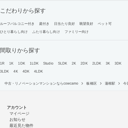
こだわりから探す
ルーフバルコニー付き
庭付き
日当たり良好
眺望良好
ペット可
ひとり暮らし向け
ふたり暮らし向け
ファミリー向け
間取りから探す
1R
1K
1DK
1LDK
Studio
SLDK
2K
2DK
2LDK
3K
3DK
3LDK
4K
4DK
4LDK
中古・リノベーションマンションならcowcamo
板橋区
蓮根駅
今
アカウント
マイページ
お知らせ
最近見た物件