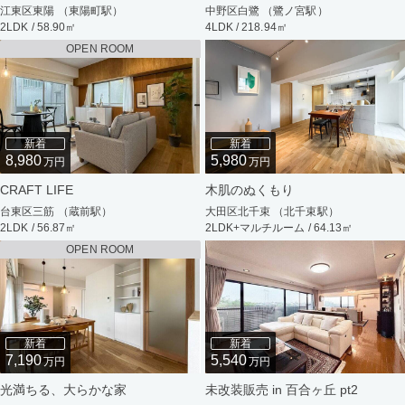
江東区東陽 （東陽町駅）
中野区白鷺 （鷺ノ宮駅）
2LDK / 58.90㎡
4LDK / 218.94㎡
OPEN ROOM
新着
新着
8,980
5,980
万円
万円
CRAFT LIFE
木肌のぬくもり
台東区三筋 （蔵前駅）
大田区北千束 （北千束駅）
2LDK / 56.87㎡
2LDK+マルチルーム / 64.13㎡
OPEN ROOM
新着
新着
7,190
5,540
万円
万円
光満ちる、大らかな家
未改装販売 in 百合ヶ丘 pt2