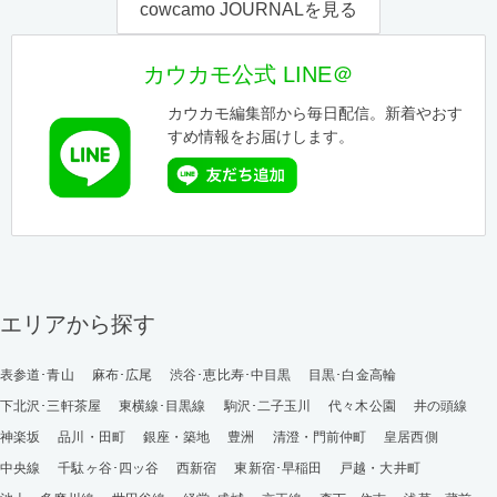
cowcamo JOURNALを見る
カウカモ公式 LINE＠
カウカモ編集部から毎日配信。新着やおす
すめ情報をお届けします。
エリアから探す
表参道･青山
麻布･広尾
渋谷･恵比寿･中目黒
目黒･白金高輪
下北沢･三軒茶屋
東横線･目黒線
駒沢･二子玉川
代々木公園
井の頭線
神楽坂
品川・田町
銀座・築地
豊洲
清澄・門前仲町
皇居西側
中央線
千駄ヶ谷･四ッ谷
西新宿
東新宿･早稲田
戸越・大井町