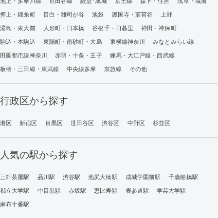
池上・多摩川線
世田谷線
経堂･成城
京王線
森下・住吉
浅草・蔵前
押上・錦糸町
目白・雑司が谷
池袋
護国寺・茗荷谷
上野
湯島・東大前
人形町・日本橋
谷根千・日暮里
神田・神保町
駒込・本駒込
東陽町・南砂町・大島
東横線神奈川
みなとみらい線
田園都市線神奈川
赤羽・十条・王子
練馬・大江戸線・西武線
板橋・三田線・東武線
中央線多摩
京急線
その他
行政区から探す
港区
新宿区
目黒区
世田谷区
渋谷区
中野区
杉並区
人気の駅から探す
三軒茶屋駅
品川駅
渋谷駅
池尻大橋駅
成城学園前駅
千歳船橋駅
都立大学駅
中目黒駅
赤坂駅
恵比寿駅
表参道駅
学芸大学駅
麻布十番駅