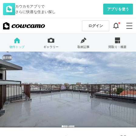
カウカモアプリで
アプリを使う
さらに快適な住まい探し
ログイン
物件トップ
ギャラリー
取材記事
間取り・概要
全25枚