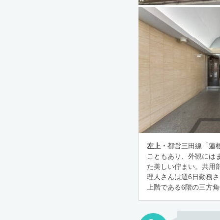
左上・
都営三田線「蓮根
こともあり、外観には
た美しい佇まい。共用
理人さんは週6日勤務
上階である6階の三方