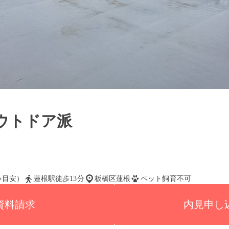
ウトドア派
払い目安）
蓮根駅徒歩13分
板橋区蓮根
ペット飼育不可
資料請求
内見申し