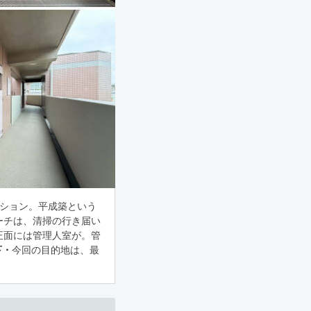
ンション。平成築という
ーチは、清掃の行き届い
正面には管理人室が。管
下・
今回の目的地は、最