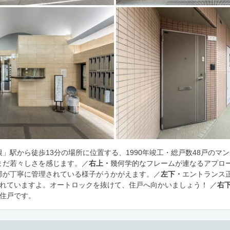
」駅から徒歩13分の場所に位置する、1990年竣工・総戸数48戸のマ
まだ若々しさを感じます。／
右上・
幾何学的なフレームが連なるアプロ
部が丁寧に管理されている様子がうかがえます。／
左下・
エントランス
されていますよ。オートロックを抜けて、住戸へ向かいましょう！ ／
右
角住戸です。