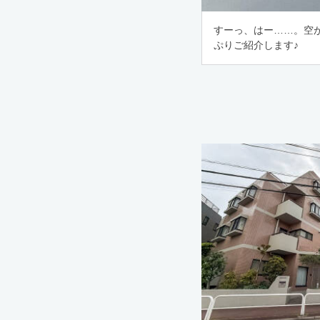
すーっ、はー……。空
ぷりご紹介します♪