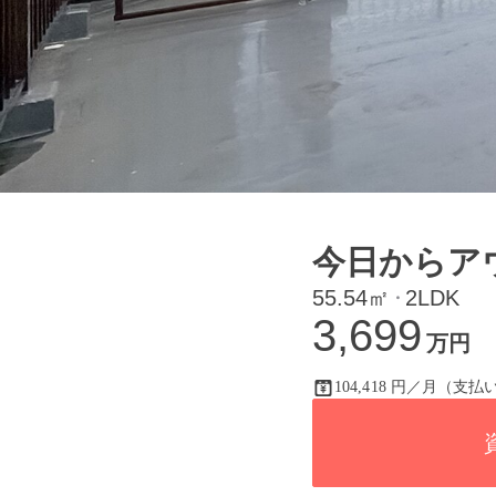
今日からア
55.54㎡
2LDK
・
3,699
万円
104,418 円／月（支