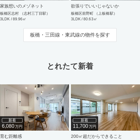
家族想いのメゾネット
欲張りでいいじゃないか
板橋区志村 （志村三丁目駅）
板橋区前野町 （上板橋駅）
3LDK / 89.96㎡
3LDK / 80.63㎡
板橋・三田線・東武線の物件を探す
とれたて新着
新着
新着
6,080
11,700
万円
万円
育む距離感
200㎡超だからできること