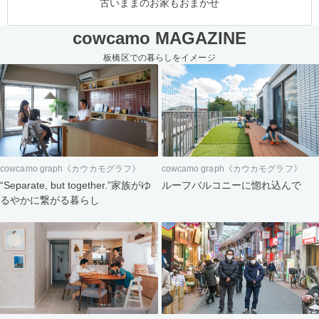
古いままのお家もおまかせ
cowcamo MAGAZINE
板橋区での暮らしをイメージ
cowcamo graph《カウカモグラフ》
cowcamo graph《カウカモグラフ》
“Separate, but together.”家族がゆ
ルーフバルコニーに惚れ込んで
るやかに繋がる暮らし