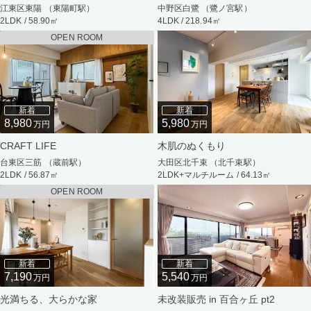
江東区東陽 （東陽町駅）
中野区白鷺 （鷺ノ宮駅）
2LDK / 58.90㎡
4LDK / 218.94㎡
OPEN ROOM
新着
新着
8,980
5,980
万円
万円
CRAFT LIFE
木肌のぬくもり
台東区三筋 （蔵前駅）
大田区北千束 （北千束駅）
2LDK / 56.87㎡
2LDK+マルチルーム / 64.13㎡
OPEN ROOM
新着
新着
7,190
5,540
万円
万円
光満ちる、大らかな家
未改装販売 in 百合ヶ丘 pt2