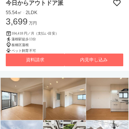
今日からアウトドア派
55.54㎡
2LDK
・
3,699
万円
104,418 円／月（支払い目安）
蓮根駅徒歩13分
板橋区蓮根
ペット飼育不可
資料請求
内見申し込み