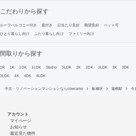
こだわりから探す
ルーフバルコニー付き
庭付き
日当たり良好
眺望良好
ペット可
ひとり暮らし向け
ふたり暮らし向け
ファミリー向け
間取りから探す
1R
1K
1DK
1LDK
Studio
SLDK
2K
2DK
2LDK
3K
3DK
3LDK
4K
4DK
4LDK
中古・リノベーションマンションならcowcamo
板橋区
蓮根駅
今
アカウント
マイページ
お知らせ
最近見た物件