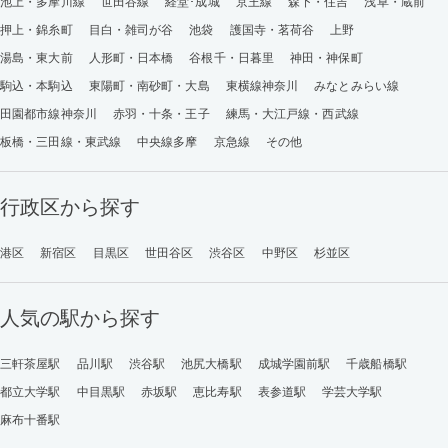
池上・多摩川線
世田谷線
経堂･成城
京王線
森下・住吉
浅草・蔵前
押上・錦糸町
目白・雑司が谷
池袋
護国寺・茗荷谷
上野
湯島・東大前
人形町・日本橋
谷根千・日暮里
神田・神保町
駒込・本駒込
東陽町・南砂町・大島
東横線神奈川
みなとみらい線
田園都市線神奈川
赤羽・十条・王子
練馬・大江戸線・西武線
板橋・三田線・東武線
中央線多摩
京急線
その他
行政区から探す
港区
新宿区
目黒区
世田谷区
渋谷区
中野区
杉並区
人気の駅から探す
三軒茶屋駅
品川駅
渋谷駅
池尻大橋駅
成城学園前駅
千歳船橋駅
都立大学駅
中目黒駅
赤坂駅
恵比寿駅
表参道駅
学芸大学駅
麻布十番駅