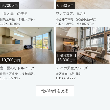
9,700
6,980
万円
万円
「白と黒」の美学
ワンフロア、丸ごと
目黒区中根 （都立大学駅）
小金井市本町 （武蔵小金井駅）
1LDK / 52.99㎡
4LDK＋2WIC＋M / 107.97㎡
価格変更
10,700
13,800
万円
万円
窓一面のリトルパーク
5.6mの天空クルーズ
世田谷区弦巻 （桜新町駅）
港区港南 （品川駅）
1LDK / 72.33㎡
1LDK / 64.79㎡
他の物件を見る