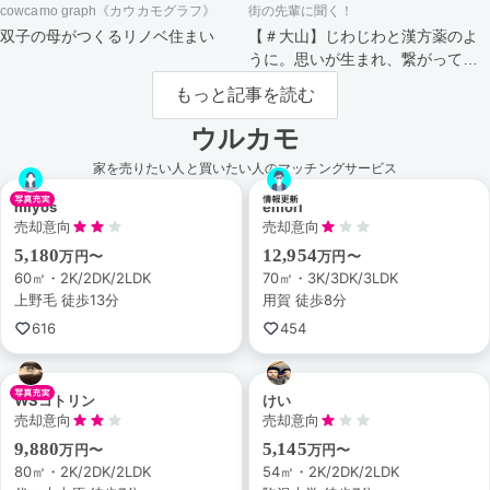
cowcamo graph《カウカモグラフ》
街の先輩に聞く！
双子の母がつくるリノベ住まい
【＃大山】じわじわと漢方薬のよ
うに。思いが生まれ、繋がってい
く街。
もっと記事を読む
ウルカモ
家を売りたい人と買いたい人のマッチングサービス
miyos
emori
売却意向
売却意向
5,180
12,954
万円〜
万円〜
60㎡・2K/2DK/2LDK
70㎡・3K/3DK/3LDK
上野毛 徒歩13分
用賀 徒歩8分
616
454
WSコトリン
けい
売却意向
売却意向
9,880
5,145
万円〜
万円〜
80㎡・2K/2DK/2LDK
54㎡・2K/2DK/2LDK