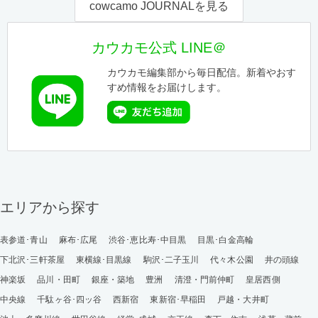
cowcamo JOURNALを見る
カウカモ公式 LINE＠
カウカモ編集部から毎日配信。新着やおす
すめ情報をお届けします。
エリアから探す
表参道･青山
麻布･広尾
渋谷･恵比寿･中目黒
目黒･白金高輪
下北沢･三軒茶屋
東横線･目黒線
駒沢･二子玉川
代々木公園
井の頭線
神楽坂
品川・田町
銀座・築地
豊洲
清澄・門前仲町
皇居西側
中央線
千駄ヶ谷･四ッ谷
西新宿
東新宿･早稲田
戸越・大井町