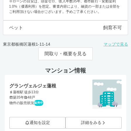
※ローンの目安は、頭金ゼロ、借入年数35年、都市銀行・変動金利
1.0%（優遇利用）を想定。審査内容により、融資の一部または全部を
ご利用頂けない場合がございます。予めご了承ください。
ペット
飼育不可
東京都板橋区蓮根1-11-14
マップで見る
間取り・概要を見る
マンション情報
グランヴェルジェ蓮根
蓮根駅 徒歩13分
築35年
48戸
物件の販売状況
販売中
通知を設定
詳細をみる