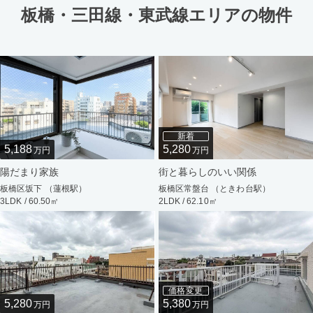
板橋・三田線・東武線エリアの物件
新着
5,188
5,280
万円
万円
陽だまり家族
街と暮らしのいい関係
板橋区坂下 （蓮根駅）
板橋区常盤台 （ときわ台駅）
3LDK / 60.50㎡
2LDK / 62.10㎡
価格変更
5,280
5,380
万円
万円