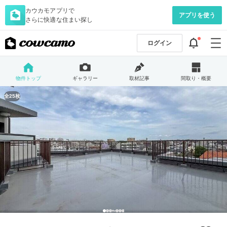
カウカモアプリで
アプリを使う
さらに快適な住まい探し
ログイン
物件トップ
ギャラリー
取材記事
間取り・概要
全25枚