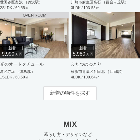
世田谷区奥沢 （奥沢駅）
川崎市麻生区高石 （百合ヶ丘駅）
2SLDK / 69.55㎡
3LDK / 103.53㎡
OPEN ROOM
新着
新着
9,990
5,980
万円
万円
光のオートクチュール
ふたつのゆとり
港区赤坂 （赤坂駅）
横浜市青葉区荏田北 （江田駅）
1SLDK / 68.50㎡
4LDK / 100.64㎡
新着の物件を探す
MIX
暮らし方・デザインなど、