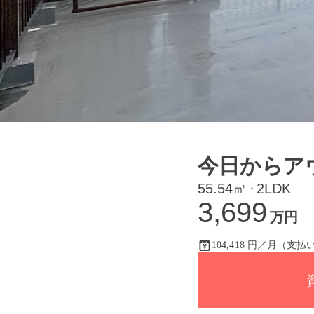
今日からア
55.54㎡
2LDK
・
3,699
万円
104,418 円／月（支