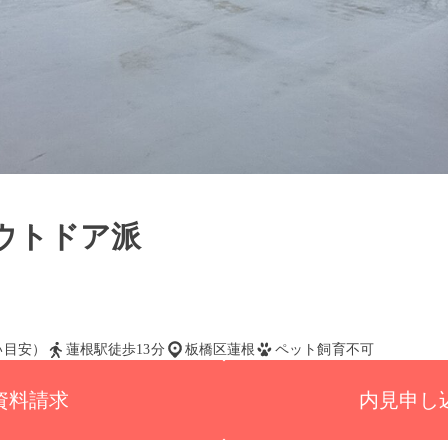
ウトドア派
払い目安）
蓮根駅徒歩13分
板橋区蓮根
ペット飼育不可
資料請求
内見申し