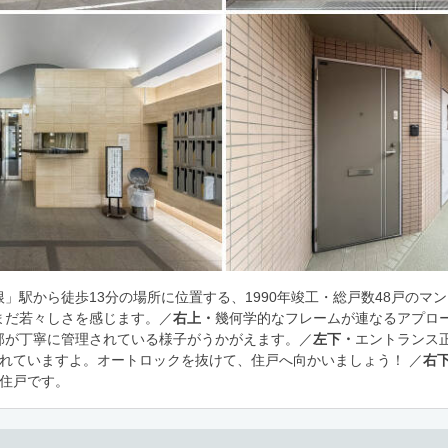
」駅から徒歩13分の場所に位置する、1990年竣工・総戸数48戸のマ
まだ若々しさを感じます。／
右上・
幾何学的なフレームが連なるアプロ
部が丁寧に管理されている様子がうかがえます。／
左下・
エントランス
されていますよ。オートロックを抜けて、住戸へ向かいましょう！ ／
右
角住戸です。