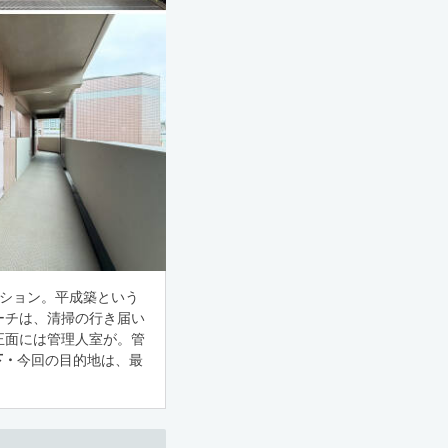
ンション。平成築という
ーチは、清掃の行き届い
正面には管理人室が。管
下・
今回の目的地は、最