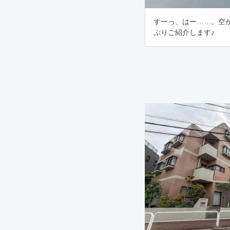
すーっ、はー……。空
ぷりご紹介します♪