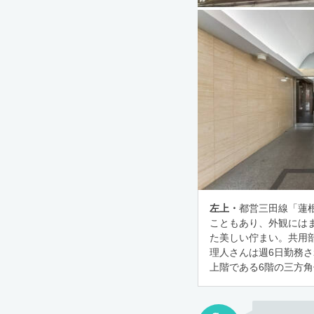
左上・
都営三田線「蓮根
こともあり、外観には
た美しい佇まい。共用
理人さんは週6日勤務
上階である6階の三方