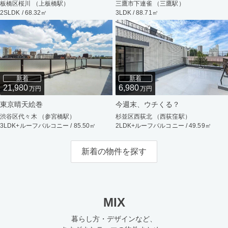
板橋区桜川 （上板橋駅）
三鷹市下連雀 （三鷹駅）
2SLDK / 68.32㎡
3LDK / 88.71㎡
新着
新着
21,980
6,980
万円
万円
東京晴天絵巻
今週末、ウチくる？
渋谷区代々木 （参宮橋駅）
杉並区西荻北 （西荻窪駅）
3LDK+ルーフバルコニー / 85.50㎡
2LDK+ルーフバルコニー / 49.59㎡
新着の物件を探す
MIX
暮らし方・デザインなど、