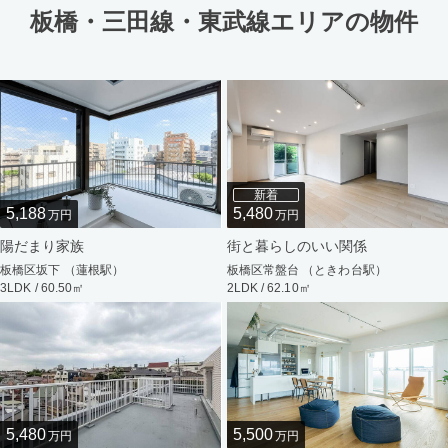
板橋・三田線・東武線エリアの物件
新着
5,188
5,480
万円
万円
陽だまり家族
街と暮らしのいい関係
板橋区坂下 （蓮根駅）
板橋区常盤台 （ときわ台駅）
3LDK / 60.50㎡
2LDK / 62.10㎡
5,480
5,500
万円
万円