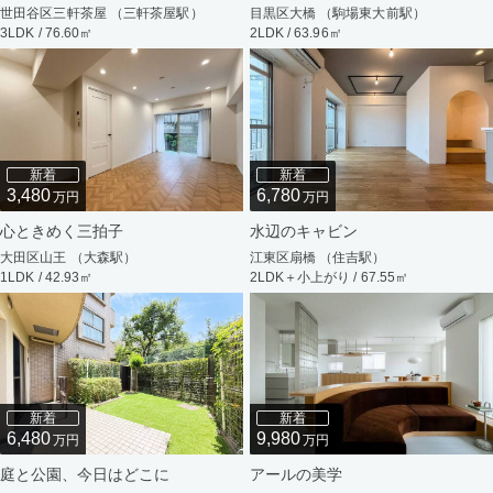
世田谷区三軒茶屋 （三軒茶屋駅）
目黒区大橋 （駒場東大前駅）
3LDK / 76.60㎡
2LDK / 63.96㎡
新着
新着
3,480
6,780
万円
万円
心ときめく三拍子
水辺のキャビン
大田区山王 （大森駅）
江東区扇橋 （住吉駅）
1LDK / 42.93㎡
2LDK＋小上がり / 67.55㎡
新着
新着
6,480
9,980
万円
万円
庭と公園、今日はどこに
アールの美学