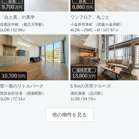
新着
新着
9,700
6,980
万円
万円
「白と黒」の美学
ワンフロア、丸ごと
目黒区中根 （都立大学駅）
小金井市本町 （武蔵小金井駅）
1LDK / 52.99㎡
4LDK＋2WIC＋M / 107.97㎡
価格変更
10,700
13,800
万円
万円
窓一面のリトルパーク
5.6mの天空クルーズ
世田谷区弦巻 （桜新町駅）
港区港南 （品川駅）
1LDK / 72.33㎡
1LDK / 64.79㎡
他の物件を見る