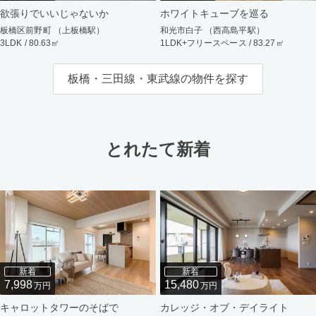
欲張りでいいじゃないか
ホワイトキューブを巡る
板橋区前野町 （上板橋駅）
和光市白子 （西高島平駅）
3LDK / 80.63㎡
1LDK+フリースペース / 83.27㎡
板橋・三田線・東武線の物件を探す
とれたて新着
新着
新着
7,998
15,480
万円
万円
キャロットタワーのそばで
カレッジ・オブ・デイライト