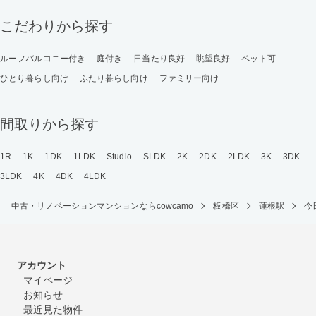
こだわりから探す
ルーフバルコニー付き
庭付き
日当たり良好
眺望良好
ペット可
ひとり暮らし向け
ふたり暮らし向け
ファミリー向け
間取りから探す
1R
1K
1DK
1LDK
Studio
SLDK
2K
2DK
2LDK
3K
3DK
3LDK
4K
4DK
4LDK
中古・リノベーションマンションならcowcamo
板橋区
蓮根駅
今
アカウント
マイページ
お知らせ
最近見た物件