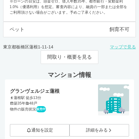
※ローンの目安は、頭金ゼロ、借入年数35年、都市銀行・変動金利
1.0%（優遇利用）を想定。審査内容により、融資の一部または全部を
ご利用頂けない場合がございます。予めご了承ください。
ペット
飼育不可
東京都板橋区蓮根1-11-14
マップで見る
間取り・概要を見る
マンション情報
グランヴェルジェ蓮根
蓮根駅 徒歩13分
築35年
48戸
物件の販売状況
販売中
通知を設定
詳細をみる