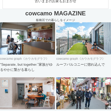
古いままのお家もおまかせ
cowcamo MAGAZINE
板橋区での暮らしをイメージ
cowcamo graph《カウカモグラフ》
cowcamo graph《カウカモグラフ》
“Separate, but together.”家族がゆ
ルーフバルコニーに惚れ込んで
るやかに繋がる暮らし