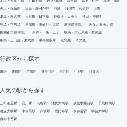
池上・多摩川線
世田谷線
経堂･成城
京王線
森下・住吉
浅草・蔵前
押上・錦糸町
目白・雑司が谷
池袋
護国寺・茗荷谷
上野
湯島・東大前
人形町・日本橋
谷根千・日暮里
神田・神保町
駒込・本駒込
東陽町・南砂町・大島
東横線神奈川
みなとみらい線
田園都市線神奈川
赤羽・十条・王子
練馬・大江戸線・西武線
板橋・三田線・東武線
中央線多摩
京急線
その他
行政区から探す
港区
新宿区
目黒区
世田谷区
渋谷区
中野区
杉並区
人気の駅から探す
三軒茶屋駅
品川駅
渋谷駅
池尻大橋駅
成城学園前駅
千歳船橋駅
都立大学駅
中目黒駅
赤坂駅
恵比寿駅
表参道駅
学芸大学駅
麻布十番駅