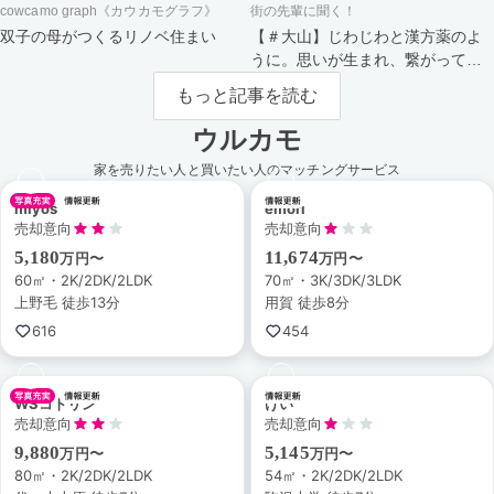
cowcamo graph《カウカモグラフ》
街の先輩に聞く！
双子の母がつくるリノベ住まい
【＃大山】じわじわと漢方薬のよ
うに。思いが生まれ、繋がってい
く街。
もっと記事を読む
ウルカモ
家を売りたい人と買いたい人のマッチングサービス
miyos
emori
売却意向
売却意向
5,180
11,674
万円〜
万円〜
60㎡・2K/2DK/2LDK
70㎡・3K/3DK/3LDK
上野毛 徒歩13分
用賀 徒歩8分
616
454
WSコトリン
けい
売却意向
売却意向
9,880
5,145
万円〜
万円〜
80㎡・2K/2DK/2LDK
54㎡・2K/2DK/2LDK