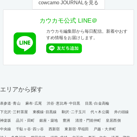
cowcamo JOURNALを見る
カウカモ公式 LINE＠
カウカモ編集部から毎日配信。新着やおす
すめ情報をお届けします。
エリアから探す
表参道･青山
麻布･広尾
渋谷･恵比寿･中目黒
目黒･白金高輪
下北沢･三軒茶屋
東横線･目黒線
駒沢･二子玉川
代々木公園
井の頭線
神楽坂
品川・田町
銀座・築地
豊洲
清澄・門前仲町
皇居西側
中央線
千駄ヶ谷･四ッ谷
西新宿
東新宿･早稲田
戸越・大井町