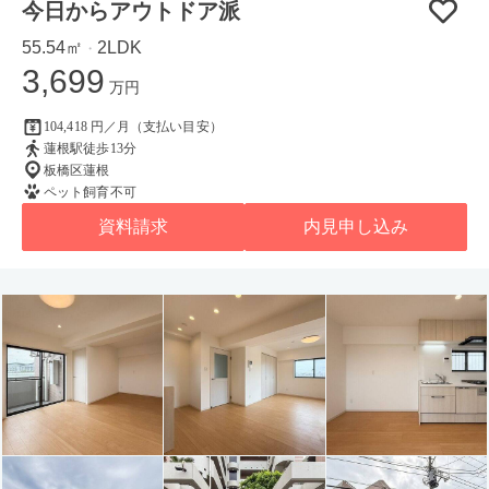
今日からアウトドア派
55.54㎡
2LDK
・
3,699
万円
104,418 円／月（支払い目安）
蓮根駅徒歩13分
板橋区蓮根
ペット飼育不可
資料請求
内見申し込み