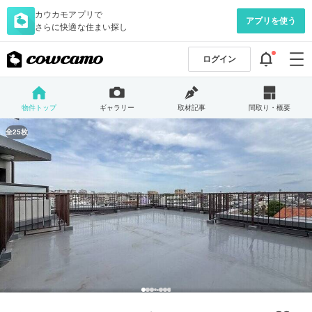
カウカモアプリで
アプリを使う
さらに快適な住まい探し
ログイン
物件トップ
ギャラリー
取材記事
間取り・概要
全25枚