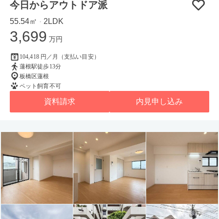
今日からアウトドア派
55.54㎡
2LDK
・
3,699
万円
104,418 円／月（支払い目安）
蓮根駅徒歩13分
板橋区蓮根
ペット飼育不可
資料請求
内見申し込み