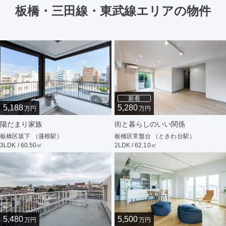
板橋・三田線・東武線エリアの物件
新着
5,188
5,280
万円
万円
陽だまり家族
街と暮らしのいい関係
板橋区坂下 （蓮根駅）
板橋区常盤台 （ときわ台駅）
3LDK / 60.50㎡
2LDK / 62.10㎡
5,480
5,500
万円
万円