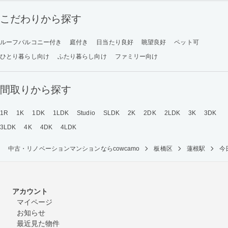
こだわりから探す
ルーフバルコニー付き
庭付き
日当たり良好
眺望良好
ペット可
ひとり暮らし向け
ふたり暮らし向け
ファミリー向け
間取りから探す
1R
1K
1DK
1LDK
Studio
SLDK
2K
2DK
2LDK
3K
3DK
3LDK
4K
4DK
4LDK
中古・リノベーションマンションならcowcamo
板橋区
蓮根駅
今
アカウント
マイページ
お知らせ
最近見た物件