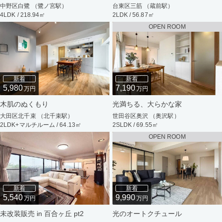
中野区白鷺 （鷺ノ宮駅）
台東区三筋 （蔵前駅）
4LDK / 218.94㎡
2LDK / 56.87㎡
OPEN ROOM
新着
新着
5,980
7,190
万円
万円
木肌のぬくもり
光満ちる、大らかな家
大田区北千束 （北千束駅）
世田谷区奥沢 （奥沢駅）
2LDK+マルチルーム / 64.13㎡
2SLDK / 69.55㎡
OPEN ROOM
新着
新着
5,540
9,990
万円
万円
未改装販売 in 百合ヶ丘 pt2
光のオートクチュール