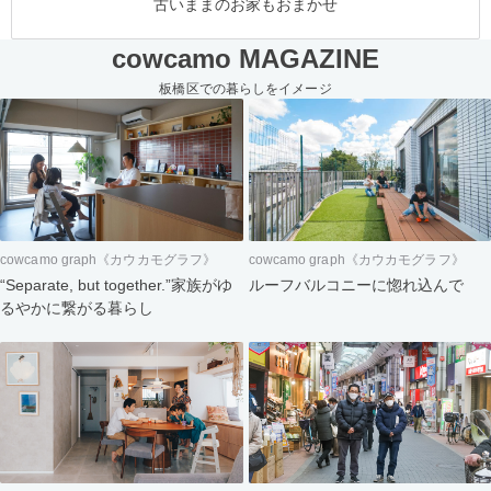
古いままのお家もおまかせ
cowcamo MAGAZINE
板橋区での暮らしをイメージ
cowcamo graph《カウカモグラフ》
cowcamo graph《カウカモグラフ》
“Separate, but together.”家族がゆ
ルーフバルコニーに惚れ込んで
るやかに繋がる暮らし