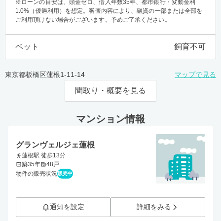
※ローンの目安は、頭金ゼロ、借入年数35年、都市銀行・変動金利
1.0%（優遇利用）を想定。審査内容により、融資の一部または全部を
ご利用頂けない場合がございます。予めご了承ください。
ペット
飼育不可
東京都板橋区蓮根1-11-14
マップで見る
間取り・概要を見る
マンション情報
グランヴェルジェ蓮根
蓮根駅 徒歩13分
築35年
48戸
物件の販売状況
販売中
通知を設定
詳細をみる