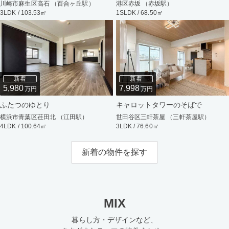
川崎市麻生区高石 （百合ヶ丘駅）
港区赤坂 （赤坂駅）
3LDK / 103.53㎡
1SLDK / 68.50㎡
新着
新着
5,980
7,998
万円
万円
ふたつのゆとり
キャロットタワーのそばで
横浜市青葉区荏田北 （江田駅）
世田谷区三軒茶屋 （三軒茶屋駅）
4LDK / 100.64㎡
3LDK / 76.60㎡
新着の物件を探す
MIX
暮らし方・デザインなど、