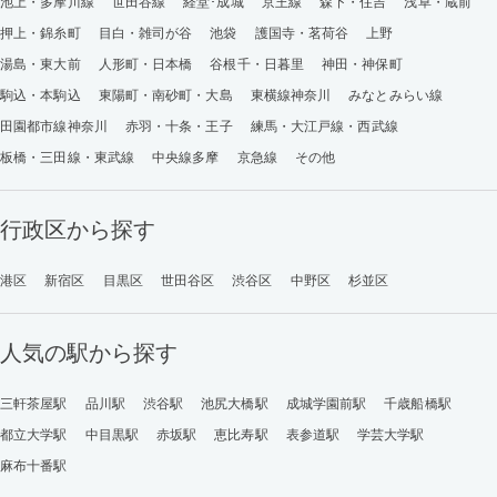
池上・多摩川線
世田谷線
経堂･成城
京王線
森下・住吉
浅草・蔵前
押上・錦糸町
目白・雑司が谷
池袋
護国寺・茗荷谷
上野
湯島・東大前
人形町・日本橋
谷根千・日暮里
神田・神保町
駒込・本駒込
東陽町・南砂町・大島
東横線神奈川
みなとみらい線
田園都市線神奈川
赤羽・十条・王子
練馬・大江戸線・西武線
板橋・三田線・東武線
中央線多摩
京急線
その他
行政区から探す
港区
新宿区
目黒区
世田谷区
渋谷区
中野区
杉並区
人気の駅から探す
三軒茶屋駅
品川駅
渋谷駅
池尻大橋駅
成城学園前駅
千歳船橋駅
都立大学駅
中目黒駅
赤坂駅
恵比寿駅
表参道駅
学芸大学駅
麻布十番駅