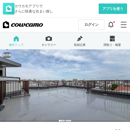
カウカモアプリで
アプリを使う
さらに快適な住まい探し
ログイン
物件トップ
ギャラリー
取材記事
間取り・概要
全25枚