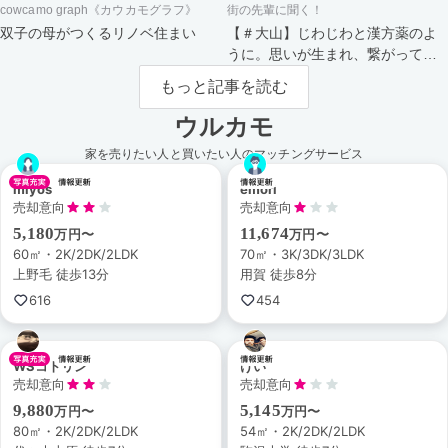
cowcamo graph《カウカモグラフ》
街の先輩に聞く！
双子の母がつくるリノベ住まい
【＃大山】じわじわと漢方薬のよ
うに。思いが生まれ、繋がってい
く街。
もっと記事を読む
ウルカモ
家を売りたい人と買いたい人のマッチングサービス
miyos
emori
売却意向
売却意向
5,180
11,674
万円〜
万円〜
60㎡・2K/2DK/2LDK
70㎡・3K/3DK/3LDK
上野毛 徒歩13分
用賀 徒歩8分
616
454
WSコトリン
けい
売却意向
売却意向
9,880
5,145
万円〜
万円〜
80㎡・2K/2DK/2LDK
54㎡・2K/2DK/2LDK