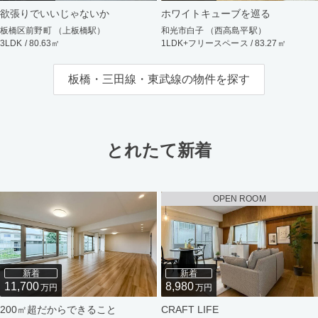
欲張りでいいじゃないか
ホワイトキューブを巡る
板橋区前野町 （上板橋駅）
和光市白子 （西高島平駅）
3LDK / 80.63㎡
1LDK+フリースペース / 83.27㎡
板橋・三田線・東武線の物件を探す
とれたて新着
OPEN ROOM
新着
新着
11,700
8,980
万円
万円
200㎡超だからできること
CRAFT LIFE