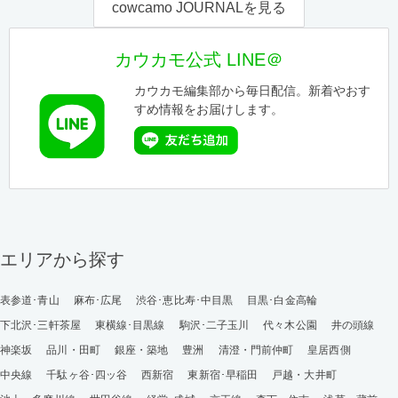
cowcamo JOURNALを見る
カウカモ公式 LINE＠
カウカモ編集部から毎日配信。新着やおす
すめ情報をお届けします。
エリアから探す
表参道･青山
麻布･広尾
渋谷･恵比寿･中目黒
目黒･白金高輪
下北沢･三軒茶屋
東横線･目黒線
駒沢･二子玉川
代々木公園
井の頭線
神楽坂
品川・田町
銀座・築地
豊洲
清澄・門前仲町
皇居西側
中央線
千駄ヶ谷･四ッ谷
西新宿
東新宿･早稲田
戸越・大井町