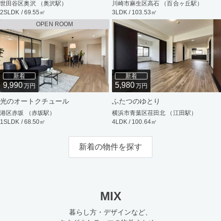
世田谷区奥沢 （奥沢駅）
川崎市麻生区高石 （百合ヶ丘駅）
2SLDK / 69.55㎡
3LDK / 103.53㎡
OPEN ROOM
新着
新着
9,990
5,980
万円
万円
光のオートクチュール
ふたつのゆとり
港区赤坂 （赤坂駅）
横浜市青葉区荏田北 （江田駅）
1SLDK / 68.50㎡
4LDK / 100.64㎡
新着の物件を探す
MIX
暮らし方・デザインなど、