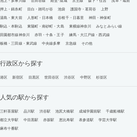
池上・多摩川線
世田谷線
経堂･成城
京王線
森下・住吉
浅草・蔵前
押上・錦糸町
目白・雑司が谷
池袋
護国寺・茗荷谷
上野
湯島・東大前
人形町・日本橋
谷根千・日暮里
神田・神保町
駒込・本駒込
東陽町・南砂町・大島
東横線神奈川
みなとみらい線
田園都市線神奈川
赤羽・十条・王子
練馬・大江戸線・西武線
板橋・三田線・東武線
中央線多摩
京急線
その他
行政区から探す
港区
新宿区
目黒区
世田谷区
渋谷区
中野区
杉並区
人気の駅から探す
三軒茶屋駅
品川駅
渋谷駅
池尻大橋駅
成城学園前駅
千歳船橋駅
都立大学駅
中目黒駅
赤坂駅
恵比寿駅
表参道駅
学芸大学駅
麻布十番駅