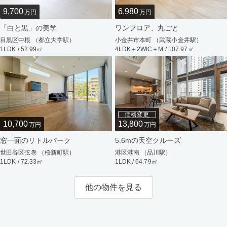
9,700
6,980
万円
万円
「白と黒」の美学
ワンフロア、丸ごと
目黒区中根 （都立大学駅）
小金井市本町 （武蔵小金井駅）
1LDK / 52.99㎡
4LDK＋2WIC＋M / 107.97㎡
価格変更
10,700
13,800
万円
万円
窓一面のリトルパーク
5.6mの天空クルーズ
世田谷区弦巻 （桜新町駅）
港区港南 （品川駅）
1LDK / 72.33㎡
1LDK / 64.79㎡
他の物件を見る