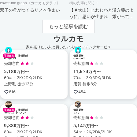
cowcamo graph《カウカモグラフ》
街の先輩に聞く！
双子の母がつくるリノベ住まい
【＃大山】じわじわと漢方薬のよ
うに。思いが生まれ、繋がってい
く街。
もっと記事を読む
ウルカモ
家を売りたい人と買いたい人のマッチングサービス
miyos
emori
売却意向
売却意向
5,180
11,674
万円〜
万円〜
60㎡・2K/2DK/2LDK
70㎡・3K/3DK/3LDK
上野毛 徒歩13分
用賀 徒歩8分
616
454
WSコトリン
けい
売却意向
売却意向
9,880
5,145
万円〜
万円〜
80㎡・2K/2DK/2LDK
54㎡・2K/2DK/2LDK