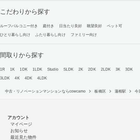
こだわりから探す
ルーフバルコニー付き
庭付き
日当たり良好
眺望良好
ペット可
ひとり暮らし向け
ふたり暮らし向け
ファミリー向け
間取りから探す
1R
1K
1DK
1LDK
Studio
SLDK
2K
2DK
2LDK
3K
3DK
3LDK
4K
4DK
4LDK
中古・リノベーションマンションならcowcamo
板橋区
蓮根駅
今
アカウント
マイページ
お知らせ
最近見た物件