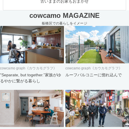
古いままのお家もおまかせ
cowcamo MAGAZINE
板橋区での暮らしをイメージ
cowcamo graph《カウカモグラフ》
cowcamo graph《カウカモグラフ》
“Separate, but together.”家族がゆ
ルーフバルコニーに惚れ込んで
るやかに繋がる暮らし