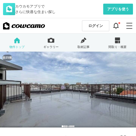
カウカモアプリで
アプリを使う
さらに快適な住まい探し
ログイン
物件トップ
ギャラリー
取材記事
間取り・概要
全25枚