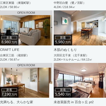
江東区東陽 （東陽町駅）
中野区白鷺 （鷺ノ宮駅）
2LDK / 58.90㎡
4LDK / 218.94㎡
OPEN ROOM
新着
新着
8,980
5,980
万円
万円
CRAFT LIFE
木肌のぬくもり
台東区三筋 （蔵前駅）
大田区北千束 （北千束駅）
2LDK / 56.87㎡
2LDK+マルチルーム / 64.13㎡
OPEN ROOM
新着
新着
7,190
5,540
万円
万円
光満ちる、大らかな家
未改装販売 in 百合ヶ丘 pt2