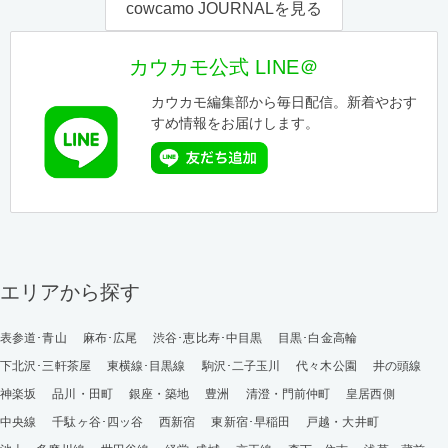
cowcamo JOURNALを見る
カウカモ公式 LINE＠
カウカモ編集部から毎日配信。新着やおす
すめ情報をお届けします。
エリアから探す
表参道･青山
麻布･広尾
渋谷･恵比寿･中目黒
目黒･白金高輪
下北沢･三軒茶屋
東横線･目黒線
駒沢･二子玉川
代々木公園
井の頭線
神楽坂
品川・田町
銀座・築地
豊洲
清澄・門前仲町
皇居西側
中央線
千駄ヶ谷･四ッ谷
西新宿
東新宿･早稲田
戸越・大井町