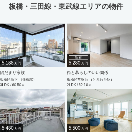
板橋・三田線・東武線エリアの物件
新着
5,188
5,280
万円
万円
陽だまり家族
街と暮らしのいい関係
板橋区坂下 （蓮根駅）
板橋区常盤台 （ときわ台駅）
3LDK / 60.50㎡
2LDK / 62.10㎡
5,480
5,500
万円
万円