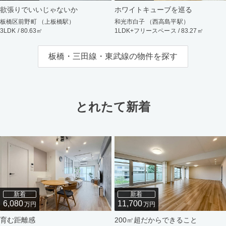
欲張りでいいじゃないか
ホワイトキューブを巡る
板橋区前野町 （上板橋駅）
和光市白子 （西高島平駅）
3LDK / 80.63㎡
1LDK+フリースペース / 83.27㎡
板橋・三田線・東武線の物件を探す
とれたて新着
新着
新着
6,080
11,700
万円
万円
育む距離感
200㎡超だからできること