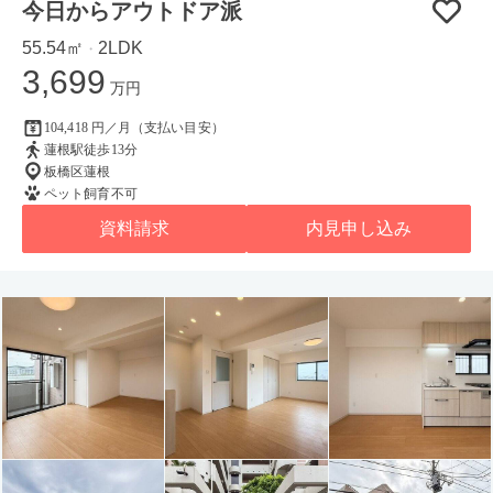
今日からアウトドア派
55.54㎡
2LDK
・
3,699
万円
104,418 円／月（支払い目安）
蓮根駅徒歩13分
板橋区蓮根
ペット飼育不可
資料請求
内見申し込み