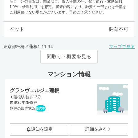
※ローンの目安は、頭金ゼロ、借入年数35年、都市銀行・変動金利
1.0%（優遇利用）を想定。審査内容により、融資の一部または全部を
ご利用頂けない場合がございます。予めご了承ください。
ペット
飼育不可
東京都板橋区蓮根1-11-14
マップで見る
間取り・概要を見る
マンション情報
グランヴェルジェ蓮根
蓮根駅 徒歩13分
築35年
48戸
物件の販売状況
販売中
通知を設定
詳細をみる