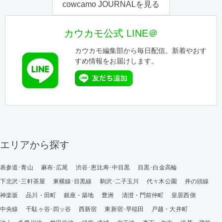
cowcamo JOURNALを見る
カウカモ公式 LINE＠
カウカモ編集部から毎日配信。新着やおす
すめ情報をお届けします。
エリアから探す
表参道･青山
麻布･広尾
渋谷･恵比寿･中目黒
目黒･白金高輪
下北沢･三軒茶屋
東横線･目黒線
駒沢･二子玉川
代々木公園
井の頭線
神楽坂
品川・田町
銀座・築地
豊洲
清澄・門前仲町
皇居西側
中央線
千駄ヶ谷･四ッ谷
西新宿
東新宿･早稲田
戸越・大井町