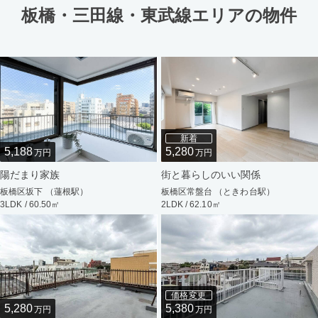
板橋・三田線・東武線エリアの物件
新着
5,188
5,280
万円
万円
陽だまり家族
街と暮らしのいい関係
板橋区坂下 （蓮根駅）
板橋区常盤台 （ときわ台駅）
3LDK / 60.50㎡
2LDK / 62.10㎡
価格変更
5,280
5,380
万円
万円