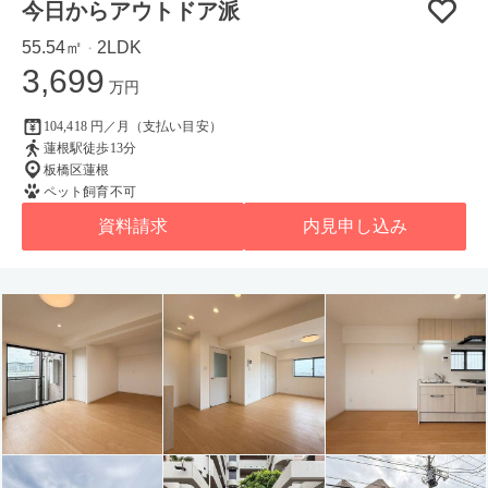
今日からアウトドア派
55.54㎡
2LDK
・
3,699
万円
104,418 円／月（支払い目安）
蓮根駅徒歩13分
板橋区蓮根
ペット飼育不可
資料請求
内見申し込み