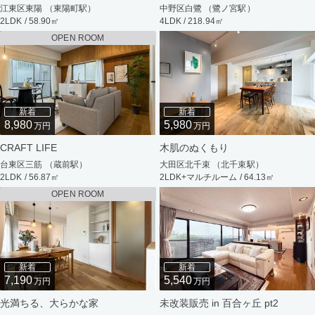
江東区東陽 （東陽町駅）
中野区白鷺 （鷺ノ宮駅）
2LDK / 58.90㎡
4LDK / 218.94㎡
OPEN ROOM
新着
新着
8,980
5,980
万円
万円
CRAFT LIFE
木肌のぬくもり
台東区三筋 （蔵前駅）
大田区北千束 （北千束駅）
2LDK / 56.87㎡
2LDK+マルチルーム / 64.13㎡
OPEN ROOM
新着
新着
7,190
5,540
万円
万円
光満ちる、大らかな家
未改装販売 in 百合ヶ丘 pt2