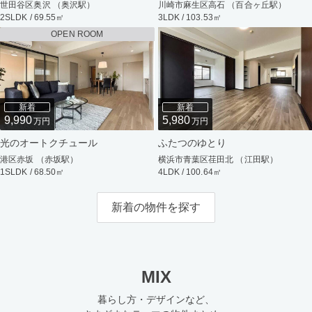
世田谷区奥沢 （奥沢駅）
川崎市麻生区高石 （百合ヶ丘駅）
2SLDK / 69.55㎡
3LDK / 103.53㎡
OPEN ROOM
新着
新着
9,990
5,980
万円
万円
光のオートクチュール
ふたつのゆとり
港区赤坂 （赤坂駅）
横浜市青葉区荏田北 （江田駅）
1SLDK / 68.50㎡
4LDK / 100.64㎡
新着の物件を探す
MIX
暮らし方・デザインなど、