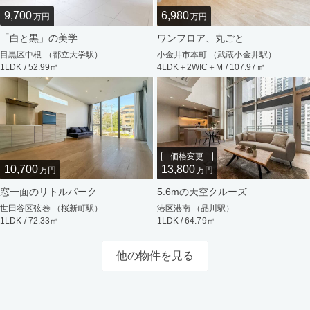
9,700
6,980
万円
万円
「白と黒」の美学
ワンフロア、丸ごと
目黒区中根 （都立大学駅）
小金井市本町 （武蔵小金井駅）
1LDK / 52.99㎡
4LDK＋2WIC＋M / 107.97㎡
価格変更
10,700
13,800
万円
万円
窓一面のリトルパーク
5.6mの天空クルーズ
世田谷区弦巻 （桜新町駅）
港区港南 （品川駅）
1LDK / 72.33㎡
1LDK / 64.79㎡
他の物件を見る