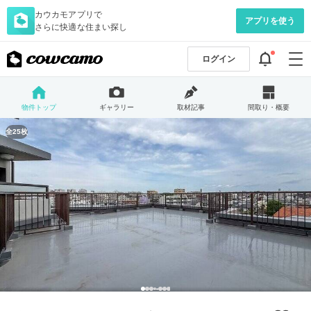
カウカモアプリで
アプリを使う
さらに快適な住まい探し
ログイン
物件トップ
ギャラリー
取材記事
間取り・概要
全25枚