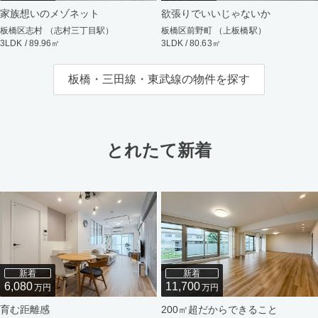
家族想いのメゾネット
欲張りでいいじゃないか
板橋区志村 （志村三丁目駅）
板橋区前野町 （上板橋駅）
3LDK / 89.96㎡
3LDK / 80.63㎡
板橋・三田線・東武線の物件を探す
とれたて新着
新着
新着
6,080
11,700
万円
万円
育む距離感
200㎡超だからできること