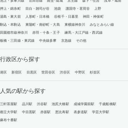
池上・多摩川線
世田谷線
経堂･成城
京王線
森下・住吉
浅草・蔵前
押上・錦糸町
目白・雑司が谷
池袋
護国寺・茗荷谷
上野
湯島・東大前
人形町・日本橋
谷根千・日暮里
神田・神保町
駒込・本駒込
東陽町・南砂町・大島
東横線神奈川
みなとみらい線
田園都市線神奈川
赤羽・十条・王子
練馬・大江戸線・西武線
板橋・三田線・東武線
中央線多摩
京急線
その他
行政区から探す
港区
新宿区
目黒区
世田谷区
渋谷区
中野区
杉並区
人気の駅から探す
三軒茶屋駅
品川駅
渋谷駅
池尻大橋駅
成城学園前駅
千歳船橋駅
都立大学駅
中目黒駅
赤坂駅
恵比寿駅
表参道駅
学芸大学駅
麻布十番駅