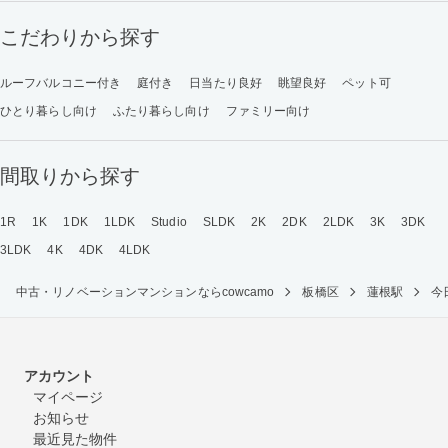
こだわりから探す
ルーフバルコニー付き
庭付き
日当たり良好
眺望良好
ペット可
ひとり暮らし向け
ふたり暮らし向け
ファミリー向け
間取りから探す
1R
1K
1DK
1LDK
Studio
SLDK
2K
2DK
2LDK
3K
3DK
3LDK
4K
4DK
4LDK
中古・リノベーションマンションならcowcamo
板橋区
蓮根駅
今
アカウント
マイページ
お知らせ
最近見た物件