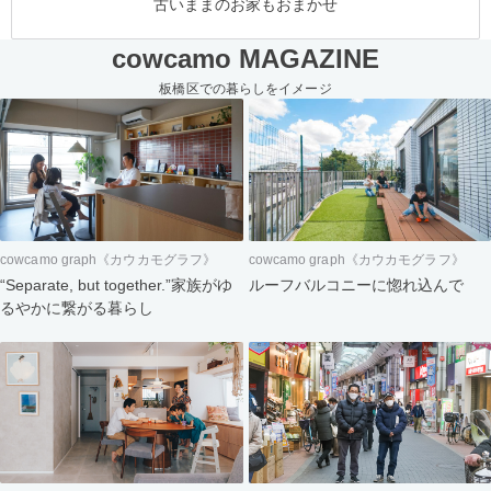
古いままのお家もおまかせ
cowcamo MAGAZINE
板橋区での暮らしをイメージ
cowcamo graph《カウカモグラフ》
cowcamo graph《カウカモグラフ》
“Separate, but together.”家族がゆ
ルーフバルコニーに惚れ込んで
るやかに繋がる暮らし