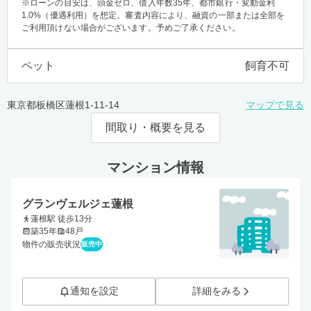
※ローンの目安は、頭金ゼロ、借入年数35年、都市銀行・変動金利
1.0%（優遇利用）を想定。審査内容により、融資の一部または全部を
ご利用頂けない場合がございます。予めご了承ください。
ペット
飼育不可
東京都板橋区蓮根1-11-14
マップで見る
間取り・概要を見る
マンション情報
グランヴェルジェ蓮根
蓮根駅 徒歩13分
築35年
48戸
物件の販売状況
販売中
通知を設定
詳細をみる