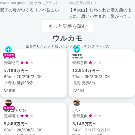
cowcamo graph《カウカモグラフ》
街の先輩に聞く！
双子の母がつくるリノベ住まい
【＃大山】じわじわと漢方薬のよ
うに。思いが生まれ、繋がってい
く街。
もっと記事を読む
ウルカモ
家を売りたい人と買いたい人のマッチングサービス
miyos
emori
売却意向
売却意向
5,180
12,954
万円〜
万円〜
60㎡・2K/2DK/2LDK
70㎡・3K/3DK/3LDK
上野毛 徒歩13分
用賀 徒歩8分
616
454
WSコトリン
けい
売却意向
売却意向
9,880
5,145
万円〜
万円〜
80㎡・2K/2DK/2LDK
54㎡・2K/2DK/2LDK