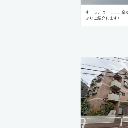
すーっ、はー……。空
ぷりご紹介します♪