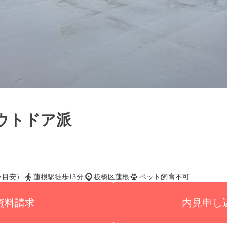
ウトドア派
払い目安）
蓮根駅徒歩13分
板橋区蓮根
ペット飼育不可
資料請求
内見申し