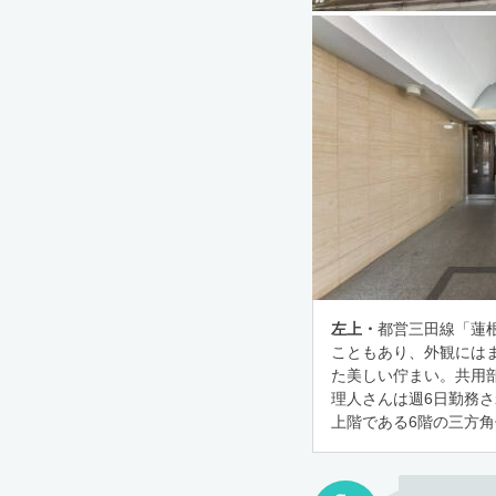
左上・
都営三田線「蓮根
こともあり、外観には
た美しい佇まい。共用
理人さんは週6日勤務
上階である6階の三方