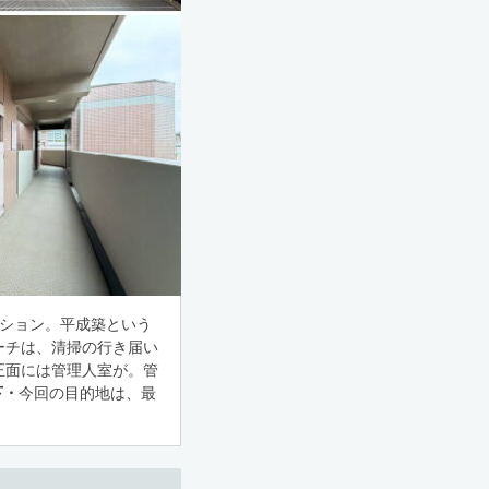
ンション。平成築という
ーチは、清掃の行き届い
正面には管理人室が。管
下・
今回の目的地は、最