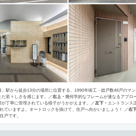
」駅から徒歩13分の場所に位置する、1990年竣工・総戸数48戸のマ
まだ若々しさを感じます。／
右上・
幾何学的なフレームが連なるアプロ
部が丁寧に管理されている様子がうかがえます。／
左下・
エントランス
されていますよ。オートロックを抜けて、住戸へ向かいましょう！ ／
右
角住戸です。