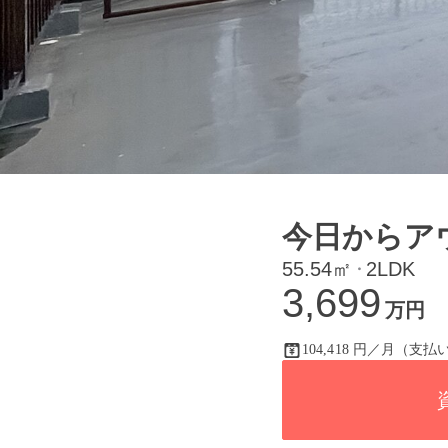
今日からア
55.54㎡
2LDK
・
3,699
万円
104,418 円／月（支