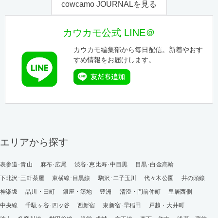
cowcamo JOURNALを見る
カウカモ公式 LINE＠
カウカモ編集部から毎日配信。新着やおす
すめ情報をお届けします。
エリアから探す
表参道･青山
麻布･広尾
渋谷･恵比寿･中目黒
目黒･白金高輪
下北沢･三軒茶屋
東横線･目黒線
駒沢･二子玉川
代々木公園
井の頭線
神楽坂
品川・田町
銀座・築地
豊洲
清澄・門前仲町
皇居西側
中央線
千駄ヶ谷･四ッ谷
西新宿
東新宿･早稲田
戸越・大井町