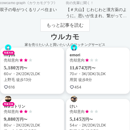
cowcamo graph《カウカモグラフ》
街の先輩に聞く！
双子の母がつくるリノベ住まい
【＃大山】じわじわと漢方薬のよ
うに。思いが生まれ、繋がってい
く街。
もっと記事を読む
ウルカモ
家を売りたい人と買いたい人のマッチングサービス
miyos
emori
売却意向
売却意向
5,180
11,674
万円〜
万円〜
60㎡・2K/2DK/2LDK
70㎡・3K/3DK/3LDK
上野毛 徒歩13分
用賀 徒歩8分
616
454
WSコトリン
けい
売却意向
売却意向
9,880
5,145
万円〜
万円〜
80㎡・2K/2DK/2LDK
54㎡・2K/2DK/2LDK