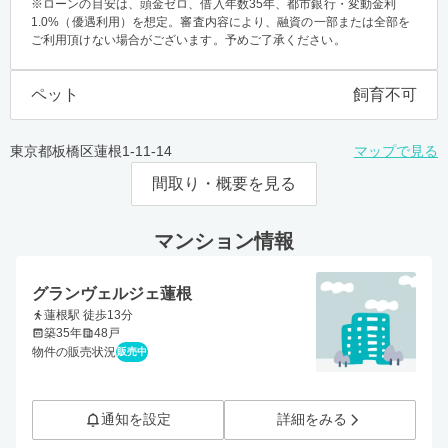
※ローンの目安は、頭金ゼロ、借入年数35年、都市銀行・変動金利
1.0%（優遇利用）を想定。審査内容により、融資の一部または全部を
ご利用頂けない場合がございます。予めご了承ください。
ペット
飼育不可
東京都板橋区蓮根1-11-14
マップで見る
間取り・概要を見る
マンション情報
グランヴェルジェ蓮根
蓮根駅 徒歩13分
築35年
48戸
物件の販売状況
販売中
通知を設定
詳細をみる