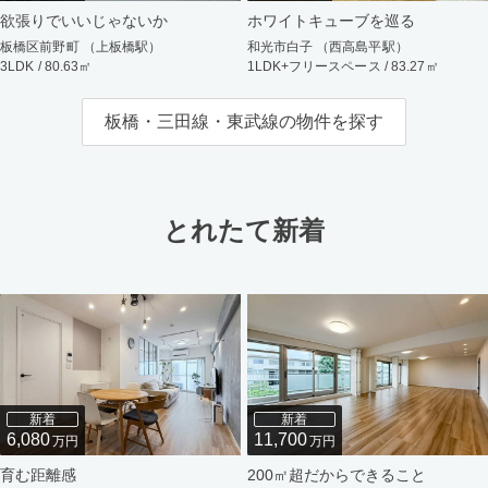
欲張りでいいじゃないか
ホワイトキューブを巡る
板橋区前野町 （上板橋駅）
和光市白子 （西高島平駅）
3LDK / 80.63㎡
1LDK+フリースペース / 83.27㎡
板橋・三田線・東武線の物件を探す
とれたて新着
新着
新着
6,080
11,700
万円
万円
育む距離感
200㎡超だからできること