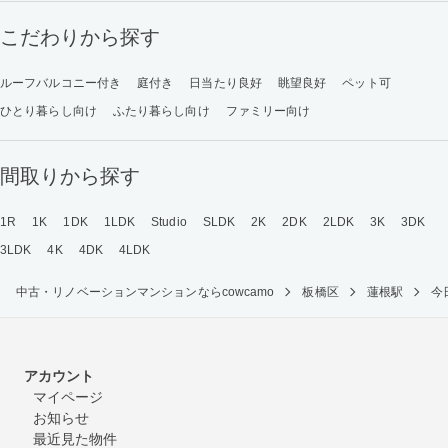
こだわりから探す
ルーフバルコニー付き
庭付き
日当たり良好
眺望良好
ペット可
ひとり暮らし向け
ふたり暮らし向け
ファミリー向け
間取りから探す
1R
1K
1DK
1LDK
Studio
SLDK
2K
2DK
2LDK
3K
3DK
3LDK
4K
4DK
4LDK
中古・リノベーションマンションならcowcamo
板橋区
蓮根駅
今
アカウント
マイページ
お知らせ
最近見た物件