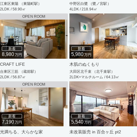
江東区東陽 （東陽町駅）
中野区白鷺 （鷺ノ宮駅）
2LDK / 58.90㎡
4LDK / 218.94㎡
OPEN ROOM
新着
新着
8,980
5,980
万円
万円
CRAFT LIFE
木肌のぬくもり
台東区三筋 （蔵前駅）
大田区北千束 （北千束駅）
2LDK / 56.87㎡
2LDK+マルチルーム / 64.13㎡
OPEN ROOM
新着
新着
7,190
5,540
万円
万円
光満ちる、大らかな家
未改装販売 in 百合ヶ丘 pt2