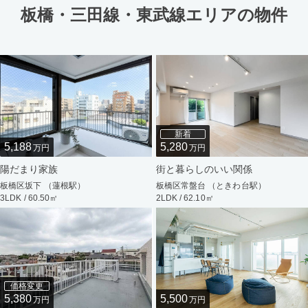
板橋・三田線・東武線エリアの物件
新着
5,188
5,280
万円
万円
陽だまり家族
街と暮らしのいい関係
板橋区坂下 （蓮根駅）
板橋区常盤台 （ときわ台駅）
3LDK / 60.50㎡
2LDK / 62.10㎡
価格変更
5,380
5,500
万円
万円