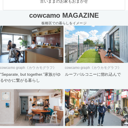
古いままのお家もおまかせ
cowcamo MAGAZINE
板橋区での暮らしをイメージ
cowcamo graph《カウカモグラフ》
cowcamo graph《カウカモグラフ》
“Separate, but together.”家族がゆ
ルーフバルコニーに惚れ込んで
るやかに繋がる暮らし