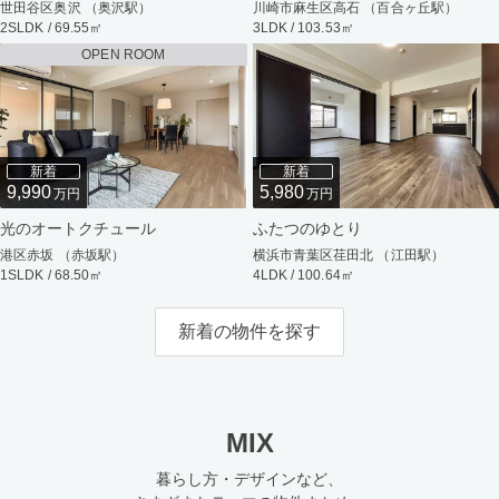
世田谷区奥沢 （奥沢駅）
川崎市麻生区高石 （百合ヶ丘駅）
2SLDK / 69.55㎡
3LDK / 103.53㎡
OPEN ROOM
新着
新着
9,990
5,980
万円
万円
光のオートクチュール
ふたつのゆとり
港区赤坂 （赤坂駅）
横浜市青葉区荏田北 （江田駅）
1SLDK / 68.50㎡
4LDK / 100.64㎡
新着の物件を探す
MIX
暮らし方・デザインなど、