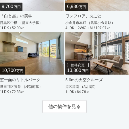
9,700
6,980
万円
万円
「白と黒」の美学
ワンフロア、丸ごと
目黒区中根 （都立大学駅）
小金井市本町 （武蔵小金井駅）
1LDK / 52.99㎡
4LDK＋2WIC＋M / 107.97㎡
価格変更
10,700
13,800
万円
万円
窓一面のリトルパーク
5.6mの天空クルーズ
世田谷区弦巻 （桜新町駅）
港区港南 （品川駅）
1LDK / 72.33㎡
1LDK / 64.79㎡
他の物件を見る