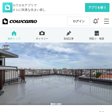
カウカモアプリで
アプリを使う
さらに快適な住まい探し
ログイン
物件トップ
ギャラリー
取材記事
間取り・概要
全25枚