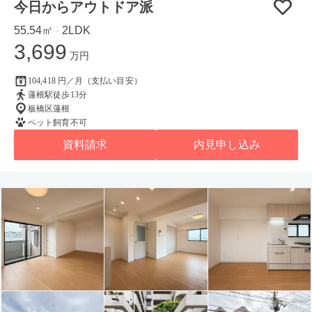
今日からアウトドア派
55.54㎡
2LDK
・
3,699
万円
104,418 円／月（支払い目安）
蓮根駅徒歩13分
板橋区蓮根
ペット飼育不可
資料請求
内見申し込み