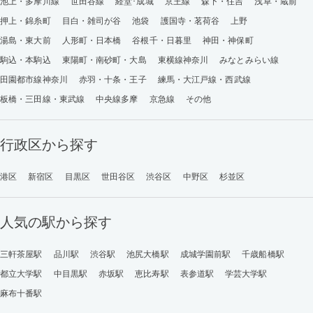
池上・多摩川線
世田谷線
経堂･成城
京王線
森下・住吉
浅草・蔵前
押上・錦糸町
目白・雑司が谷
池袋
護国寺・茗荷谷
上野
湯島・東大前
人形町・日本橋
谷根千・日暮里
神田・神保町
駒込・本駒込
東陽町・南砂町・大島
東横線神奈川
みなとみらい線
田園都市線神奈川
赤羽・十条・王子
練馬・大江戸線・西武線
板橋・三田線・東武線
中央線多摩
京急線
その他
行政区から探す
港区
新宿区
目黒区
世田谷区
渋谷区
中野区
杉並区
人気の駅から探す
三軒茶屋駅
品川駅
渋谷駅
池尻大橋駅
成城学園前駅
千歳船橋駅
都立大学駅
中目黒駅
赤坂駅
恵比寿駅
表参道駅
学芸大学駅
麻布十番駅