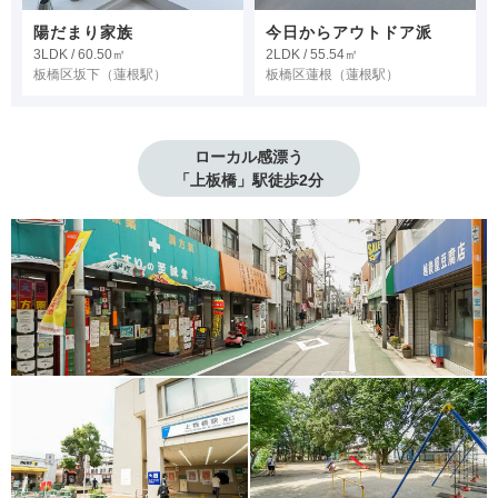
陽だまり家族
今日からアウトドア派
3LDK / 60.50㎡
2LDK / 55.54㎡
板橋区坂下
（蓮根駅）
板橋区蓮根
（蓮根駅）
ローカル感漂う

「上板橋」駅徒歩2分