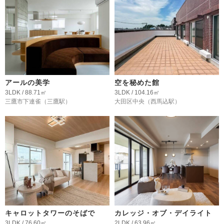
アールの美学
空を秘めた館
3LDK / 88.71㎡
3LDK / 104.16㎡
三鷹市下連雀
（三鷹駅）
大田区中央
（西馬込駅）
キャロットタワーのそばで
カレッジ・オブ・デイライト
3LDK / 76.60㎡
2LDK / 63.96㎡