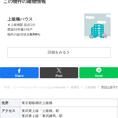
この物件の建物情報
上板橋ハウス
上板橋駅 徒歩1分
築54年
149戸
物件の販売状況
販売待ち
詳細をみる
Share
Post
Send
中古・リノベーションマンションならcowcamo
板橋区
上板橋駅
窓辺は息子
住所
東京都板橋区上板橋
アクセス
東武東上線「上板橋」駅
東武東上線「東武練馬」駅