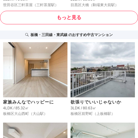
世田谷区三軒茶屋
（三軒茶屋駅）
目黒区大橋
（駒場東大前駅）
もっと見る
板橋・三田線・東武線
のおすすめ中古マンション
家族みんなでハッピーに
欲張りでいいじゃないか
4LDK / 85.32㎡
3LDK / 80.63㎡
板橋区大山西町
（大山駅）
板橋区前野町
（上板橋駅）