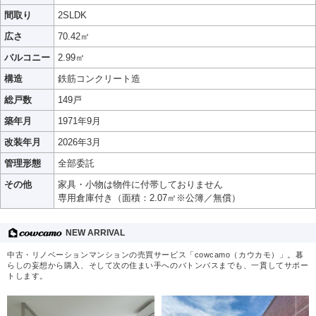
間取り
2SLDK
広さ
70.42㎡
バルコニー
2.99㎡
構造
鉄筋コンクリート造
総戸数
149戸
築年月
1971年9月
改装年月
2026年3月
管理形態
全部委託
その他
家具・小物は物件に付帯しておりません
専用倉庫付き（面積：2.07㎡※公簿／無償）
NEW ARRIVAL
中古・リノベーションマンションの売買サービス「cowcamo（カウカモ）」。暮
らしの妄想から購入、そして次の住まい手へのバトンパスまでも、一貫してサポー
トします。