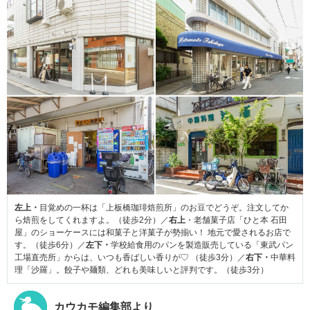
左上・
目覚めの一杯は「上板橋珈琲焙煎所」のお豆でどうぞ。注文してか
ら焙煎をしてくれますよ。（徒歩2分）／
右上
・老舗菓子店「ひと本 石田
屋」のショーケースには和菓子と洋菓子が勢揃い！ 地元で愛されるお店で
す。（徒歩6分）／
左下・
学校給食用のパンを製造販売している「東武パン
工場直売所」からは、いつも香ばしい香りが♡ （徒歩3分）／
右下・
中華料
理「沙羅」。餃子や麺類、どれも美味しいと評判です。（徒歩3分）
カウカモ編集部より