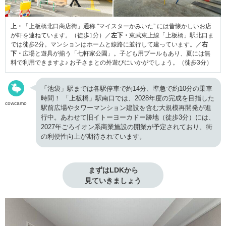
上・
「上板橋北口商店街」通称 "マイスターかみいた” には昔懐かしいお店
が軒を連ねています。（徒歩1分）／
左下・
東武東上線「上板橋」駅北口ま
では徒歩2分。マンションはホームと線路に並行して建っています。／
右
下・
広場と遊具が揃う「七軒家公園」。子ども用プールもあり、夏には無
料で利用できますよ♪ お子さまとの外遊びにいかがでしょう。（徒歩3分）
「池袋」駅までは各駅停車で約14分、準急で約10分の乗車
時間！ 「上板橋」駅南口では、2028年度の完成を目指した
cowcamo
駅前広場やタワーマンション建設を含む大規模再開発が進
行中。あわせて旧イトーヨーカドー跡地（徒歩3分）には、
2027年ごろイオン系商業施設の開業が予定されており、街
の利便性向上が期待されています。
まずはLDKから

見ていきましょう