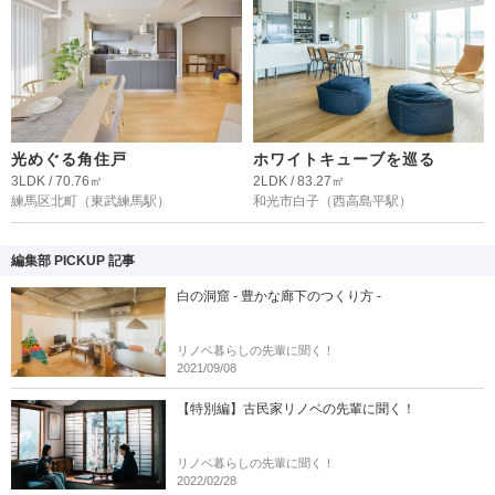
光めぐる角住戸
ホワイトキューブを巡る
3LDK / 70.76㎡
2LDK / 83.27㎡
練馬区北町
（東武練馬駅）
和光市白子
（西高島平駅）
編集部 PICKUP 記事
白の洞窟 - 豊かな廊下のつくり方 -
リノベ暮らしの先輩に聞く！
2021/09/08
【特別編】古民家リノベの先輩に聞く！
リノベ暮らしの先輩に聞く！
2022/02/28