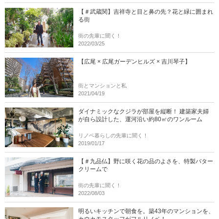
【＃武蔵関】吉祥寺と目と鼻の先？花と緑に囲まれ
る街
街の先輩に聞く！
2022/03/25
【広尾 × 広尾ガーデンヒルズ × 吉川琴子】
街とマンションと私
2021/04/19
ダイナミックなクジラが部屋を縦断！ 建築家夫婦
が自ら設計した、運河沿い約80㎡のワンルーム
リノベ暮らしの先輩に聞く！
2019/01/17
【＃九品仏】野に咲く花の品のよさを、特製バター
クリームで
街の先輩に聞く！
2022/08/03
明るいキッチンで朝食を。築43年のマンションを、