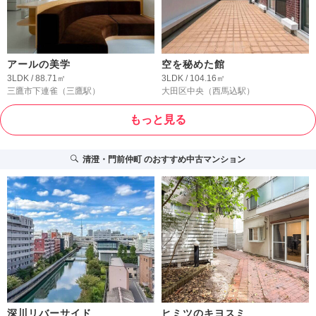
アールの美学
空を秘めた館
3LDK / 88.71㎡
3LDK / 104.16㎡
三鷹市下連雀
（三鷹駅）
大田区中央
（西馬込駅）
もっと見る
清澄・門前仲町
のおすすめ中古マンション
深川リバーサイド
ヒミツのキヨスミ