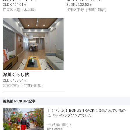
2LDK / 54.01㎡
3LDK / 132.52㎡
江東区木場
（木場駅）
江東区平野
（清澄白河駅）
深川ぐらし帖
2LDK / 55.84㎡
江東区富岡
（門前仲町駅）
編集部 PICKUP 記事
【 ＃下北沢 】BONUS TRACKに収録されているの
は、街へのラブソングでした
街の先輩に聞く！
2021/05/25