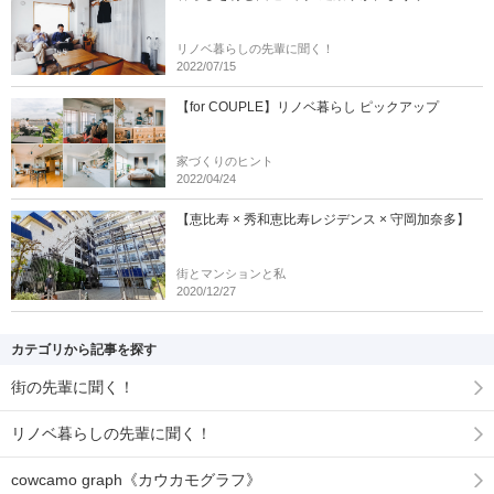
リノベ暮らしの先輩に聞く！
2022/07/15
【for COUPLE】リノベ暮らし ピックアップ
家づくりのヒント
2022/04/24
【恵比寿 × 秀和恵比寿レジデンス × 守岡加奈多】
街とマンションと私
2020/12/27
カテゴリから記事を探す
街の先輩に聞く！
リノベ暮らしの先輩に聞く！
cowcamo graph《カウカモグラフ》