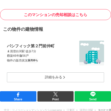
このマンションの売却相談はこちら
この物件の建物情報
パシフィック第２門前仲町
清澄白河駅 徒歩7分
築46年
56戸
物件の販売状況
販売待ち
詳細をみる
Share
Post
Send
中古・リノベーションマンションならcowcamo
江東区
清澄白河駅
コーヒー