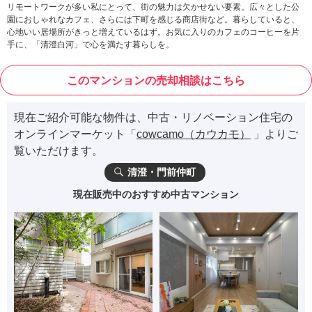
リモートワークが多い私にとって、街の魅力は欠かせない要素。広々とした公
園におしゃれなカフェ、さらには下町を感じる商店街など。暮らしていると、
心地いい居場所がきっと増えているはず。お気に入りのカフェのコーヒーを片
手に、「清澄白河」で心を満たす暮らしを。
このマンションの売却相談はこちら
現在ご紹介可能な物件は、中古・リノベーション住宅の
オンラインマーケット「
cowcamo（カウカモ）
」よりご
覧いただけます。
清澄・門前仲町
現在販売中のおすすめ中古マンション