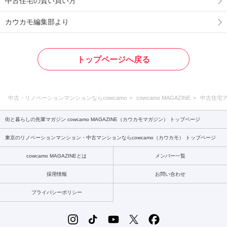
中古住宅の賢い買い方
カウカモ編集部より
トップページへ戻る
中古・リノベーションマンションならcowcamo
cowcamo MAGAZINE
中古住宅
街と暮らしの先輩マガジン cowcamo MAGAZINE（カウカモマガジン） トップページ
東京のリノベーションマンション・中古マンションならcowcamo（カウカモ） トップページ
cowcamo MAGAZINEとは
メンバー一覧
採用情報
お問い合わせ
プライバシーポリシー