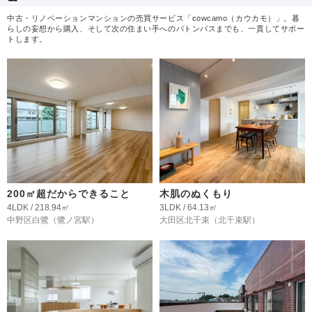
中古・リノベーションマンションの売買サービス「cowcamo（カウカモ）」。暮
らしの妄想から購入、そして次の住まい手へのバトンパスまでも、一貫してサポー
トします。
200㎡超だからできること
木肌のぬくもり
4LDK / 218.94㎡
3LDK / 64.13㎡
中野区白鷺
（鷺ノ宮駅）
大田区北千束
（北千束駅）