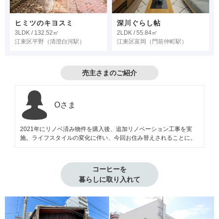
ヒミツのキヨスミ
深川ぐらし帖
3LDK / 132.52㎡
2LDK / 55.84㎡
江東区平野
（清澄白河駅）
江東区富岡
（門前仲町駅）
売主さまのご紹介
Oさま
2021年にリノベ済み物件を購入後、追加リノベーション工事を実
施。ライフスタイルの変化に伴い、今回お住み替えされることに。
コーヒーを

暮らしに取り入れて