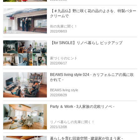
【＃九品仏】野に咲く花の品のよさを、特製バター
クリームで
街の先輩に聞く！
2022/08/03
【for SINGLE】リノベ暮らし ピックアップ
家づくりのヒント
2022/06/17
BEAMS living style 024 - カリフォルニアの風に吹
かれて -
BEAMS living style
2022/08/29
Party ＆ Work - 3人家族の北欧リノベ -
リノベ暮らしの先輩に聞く！
2021/12/08
暮らしを育む回遊空間 - 建築家が住まう家 -