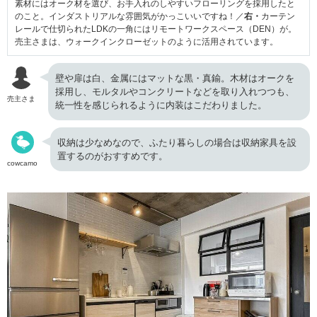
素材にはオーク材を選び、お手入れのしやすいフローリングを採用したと
のこと。インダストリアルな雰囲気がかっこいいですね！／
右・
カーテン
レールで仕切られたLDKの一角にはリモートワークスペース（DEN）が。
売主さまは、ウォークインクローゼットのように活用されています。
壁や扉は白、金属にはマットな黒・真鍮。木材はオークを
採用し、モルタルやコンクリートなどを取り入れつつも、
売主さま
統一性を感じられるように内装はこだわりました。
収納は少なめなので、ふたり暮らしの場合は収納家具を設
置するのがおすすめです。
cowcamo