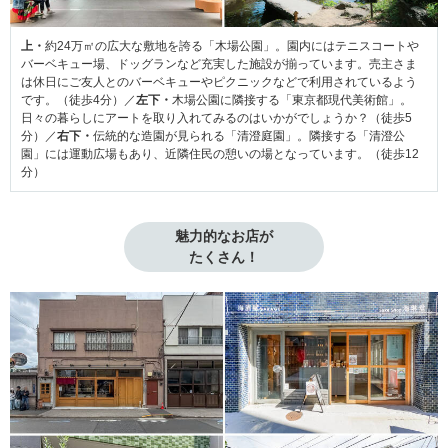
上・
約24万㎡の広大な敷地を誇る「木場公園」。園内にはテニスコートや
バーベキュー場、ドッグランなど充実した施設が揃っています。売主さま
は休日にご友人とのバーベキューやピクニックなどで利用されているよう
です。（徒歩4分）／
左下・
木場公園に隣接する「東京都現代美術館」。
日々の暮らしにアートを取り入れてみるのはいかがでしょうか？（徒歩5
分）／
右下・
伝統的な造園が見られる「清澄庭園」。隣接する「清澄公
園」には運動広場もあり、近隣住民の憩いの場となっています。（徒歩12
分）
魅力的なお店が

たくさん！