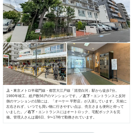
上・
東京メトロ半蔵門線・都営大江戸線「清澄白河」駅から徒歩7分。
1980年竣工、総戸数56戸のマンションです。／
左下・
エントランスと反対
側のマンションの1階には、「オーケー 平野店」が入居しています。天候に
左右されず、いつでも買い物に行きやすい点は、売主さまも便利と仰って
いました。／
右下・
エントランスにはオートロック、宅配ボックスを完
備。管理人さんは週6日、9〜17時で勤務されています。