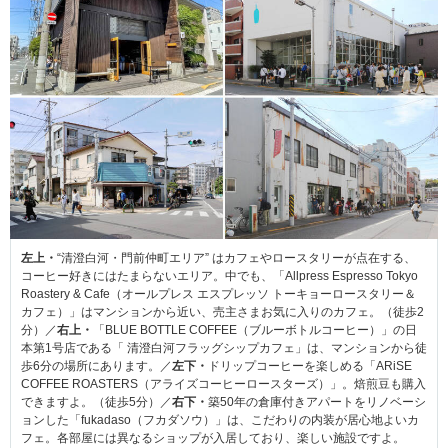
左上・
“清澄白河・門前仲町エリア” はカフェやロースタリーが点在する、
コーヒー好きにはたまらないエリア。中でも、「Allpress Espresso Tokyo
Roastery & Cafe（オールプレス エスプレッソ トーキョーロースタリー＆
カフェ）」はマンションから近い、売主さまお気に入りのカフェ。（徒歩2
分）／
右上・
「BLUE BOTTLE COFFEE（ブルーボトルコーヒー）」の日
本第1号店である「 清澄白河フラッグシップカフェ」は、マンションから徒
歩6分の場所にあります。／
左下・
ドリップコーヒーを楽しめる「ARiSE
COFFEE ROASTERS（アライズコーヒーロースターズ）」。焙煎豆も購入
できますよ。（徒歩5分）／
右下・
築50年の倉庫付きアパートをリノベーシ
ョンした「fukadaso（フカダソウ）」は、こだわりの内装が居心地よいカ
フェ。各部屋には異なるショップが入居しており、楽しい施設ですよ。