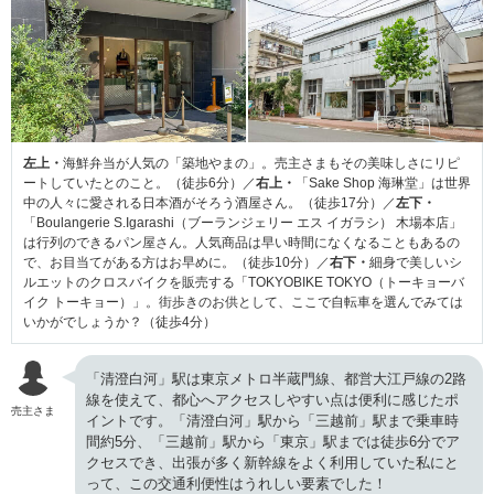
左上・
海鮮弁当が人気の「築地やまの」。売主さまもその美味しさにリピ
ートしていたとのこと。（徒歩6分）／
右上・
「Sake Shop 海琳堂」は世界
中の人々に愛される日本酒がそろう酒屋さん。（徒歩17分）／
左下・
「Boulangerie S.Igarashi（ブーランジェリー エス イガラシ） 木場本店」
は行列のできるパン屋さん。人気商品は早い時間になくなることもあるの
で、お目当てがある方はお早めに。（徒歩10分）／
右下・
細身で美しいシ
ルエットのクロスバイクを販売する「TOKYOBIKE TOKYO（トーキョーバ
イク トーキョー）」。街歩きのお供として、ここで自転車を選んでみては
いかがでしょうか？（徒歩4分）
「清澄白河」駅は東京メトロ半蔵門線、都営大江戸線の2路
線を使えて、都心へアクセスしやすい点は便利に感じたポ
売主さま
イントです。「清澄白河」駅から「三越前」駅まで乗車時
間約5分、「三越前」駅から「東京」駅までは徒歩6分でア
クセスでき、出張が多く新幹線をよく利用していた私にと
って、この交通利便性はうれしい要素でした！