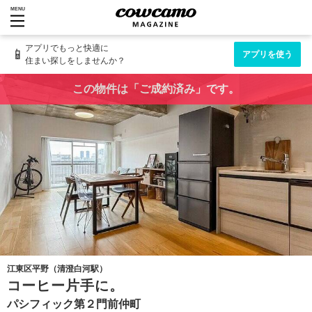
MENU
アプリでもっと快適に
📱
アプリを使う
住まい探しをしませんか？
この物件は「ご成約済み」です。
江東区平野（清澄白河駅）
コーヒー片手に。
パシフィック第２門前仲町