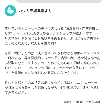
カウカモ編集部より
歩いているとコーヒーの香りに誘われる “清澄白河・門前仲町エ
リア” 。おしゃれなカフェやセレクトショップが並ぶ一方で、下
町の懐かしさを感じるお店や商店街もあり、新旧どちらの風情も
楽しめるなんて、なんとも魅力的！
今回ご紹介したのは、淡い色合いでさわやかな印象のマンション
に所在する、専有面積約53㎡の住戸。内装の統一感や開放感のあ
る間取りなど、売主さまのこだわりをあらゆる箇所で感じられま
した。また、マンションの1階にはスーパーが入居しているの
で、自炊派の方にはうれしい要素になりそうです。
住むと自然とこのエリアの虜になっているはず……！ コーヒー
が身近にある暮らしを想像しながら、ぜひ現地でこだわりを感じ
てみてください。
writer ／ editor：宇都宮 鴻輔