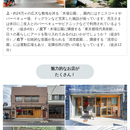
上・
約24万㎡の広大な敷地を誇る「木場公園」。園内にはテニスコートや
バーベキュー場、ドッグランなど充実した施設が揃っています。売主さま
は休日にご友人とのバーベキューやピクニックなどで利用されているよう
です。（徒歩4分）／
左下・
木場公園に隣接する「東京都現代美術館」。
日々の暮らしにアートを取り入れてみるのはいかがでしょうか？（徒歩5
分）／
右下・
伝統的な造園が見られる「清澄庭園」。隣接する「清澄公
園」には運動広場もあり、近隣住民の憩いの場となっています。（徒歩12
分）
魅力的なお店が

たくさん！