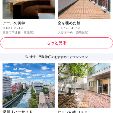
アールの美学
空を秘めた館
3LDK / 88.71㎡
3LDK / 104.16㎡
三鷹市下連雀
（三鷹駅）
大田区中央
（西馬込駅）
もっと見る
清澄・門前仲町
のおすすめ中古マンション
深川リバーサイド
ヒミツのキヨスミ