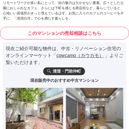
リモートワークが多い私にとって、街の魅力は欠かせない要素。広々とした公
園におしゃれなカフェ、さらには下町を感じる商店街など。暮らしていると、
心地いい居場所がきっと増えているはず。お気に入りのカフェのコーヒーを片
手に、「清澄白河」で心を満たす暮らしを。
このマンションの売却相談はこちら
現在ご紹介可能な物件は、中古・リノベーション住宅の
オンラインマーケット「
cowcamo（カウカモ）
」よりご
覧いただけます。
清澄・門前仲町
現在販売中のおすすめ中古マンション