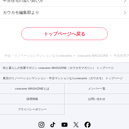
中古住宅の賢い買い方
カウカモ編集部より
トップページへ戻る
中古・リノベーションマンションならcowcamo
cowcamo MAGAZINE
中古住宅
街と暮らしの先輩マガジン cowcamo MAGAZINE（カウカモマガジン） トップページ
東京のリノベーションマンション・中古マンションならcowcamo（カウカモ） トップページ
cowcamo MAGAZINEとは
メンバー一覧
採用情報
お問い合わせ
プライバシーポリシー