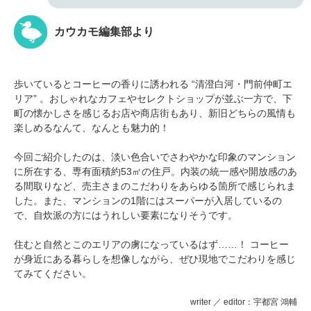
カウカモ編集部より
歩いているとコーヒーの香りに誘われる “清澄白河・門前仲町エ
リア” 。おしゃれなカフェやセレクトショップが並ぶ一方で、下
町の懐かしさを感じるお店や商店街もあり、新旧どちらの風情も
楽しめるなんて、なんとも魅力的！
今回ご紹介したのは、淡い色合いでさわやかな印象のマンション
に所在する、専有面積約53㎡の住戸。内装の統一感や開放感のあ
る間取りなど、売主さまのこだわりをあらゆる箇所で感じられま
した。また、マンションの1階にはスーパーが入居しているの
で、自炊派の方にはうれしい要素になりそうです。
住むと自然とこのエリアの虜になっているはず……！ コーヒー
が身近にある暮らしを想像しながら、ぜひ現地でこだわりを感じ
てみてください。
writer ／ editor：宇都宮 鴻輔