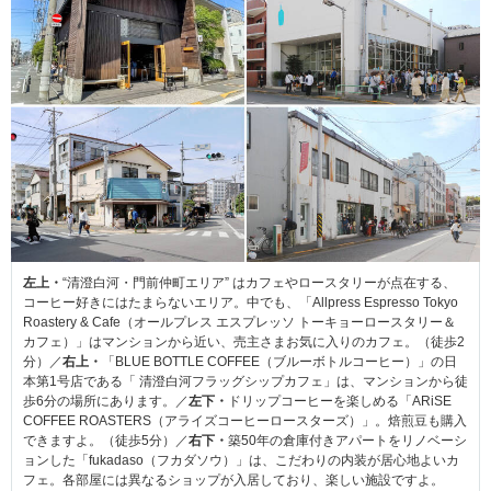
左上・
“清澄白河・門前仲町エリア” はカフェやロースタリーが点在する、
コーヒー好きにはたまらないエリア。中でも、「Allpress Espresso Tokyo
Roastery & Cafe（オールプレス エスプレッソ トーキョーロースタリー＆
カフェ）」はマンションから近い、売主さまお気に入りのカフェ。（徒歩2
分）／
右上・
「BLUE BOTTLE COFFEE（ブルーボトルコーヒー）」の日
本第1号店である「 清澄白河フラッグシップカフェ」は、マンションから徒
歩6分の場所にあります。／
左下・
ドリップコーヒーを楽しめる「ARiSE
COFFEE ROASTERS（アライズコーヒーロースターズ）」。焙煎豆も購入
できますよ。（徒歩5分）／
右下・
築50年の倉庫付きアパートをリノベーシ
ョンした「fukadaso（フカダソウ）」は、こだわりの内装が居心地よいカ
フェ。各部屋には異なるショップが入居しており、楽しい施設ですよ。