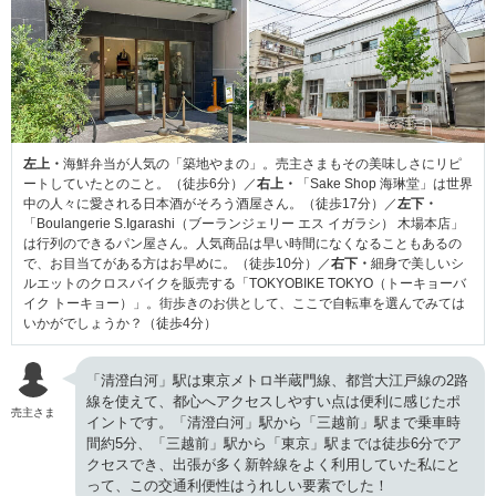
左上・
海鮮弁当が人気の「築地やまの」。売主さまもその美味しさにリピ
ートしていたとのこと。（徒歩6分）／
右上・
「Sake Shop 海琳堂」は世界
中の人々に愛される日本酒がそろう酒屋さん。（徒歩17分）／
左下・
「Boulangerie S.Igarashi（ブーランジェリー エス イガラシ） 木場本店」
は行列のできるパン屋さん。人気商品は早い時間になくなることもあるの
で、お目当てがある方はお早めに。（徒歩10分）／
右下・
細身で美しいシ
ルエットのクロスバイクを販売する「TOKYOBIKE TOKYO（トーキョーバ
イク トーキョー）」。街歩きのお供として、ここで自転車を選んでみては
いかがでしょうか？（徒歩4分）
「清澄白河」駅は東京メトロ半蔵門線、都営大江戸線の2路
線を使えて、都心へアクセスしやすい点は便利に感じたポ
売主さま
イントです。「清澄白河」駅から「三越前」駅まで乗車時
間約5分、「三越前」駅から「東京」駅までは徒歩6分でア
クセスでき、出張が多く新幹線をよく利用していた私にと
って、この交通利便性はうれしい要素でした！