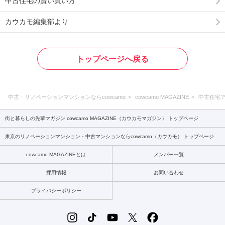
中古住宅の賢い買い方
カウカモ編集部より
トップページへ戻る
中古・リノベーションマンションならcowcamo
cowcamo MAGAZINE
中古住宅
街と暮らしの先輩マガジン cowcamo MAGAZINE（カウカモマガジン） トップページ
東京のリノベーションマンション・中古マンションならcowcamo（カウカモ） トップページ
cowcamo MAGAZINEとは
メンバー一覧
採用情報
お問い合わせ
プライバシーポリシー