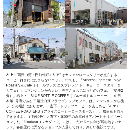
左上・
“清澄白河・門前仲町エリア” はカフェやロースタリーが点在する、
コーヒー好きにはたまらないエリア。中でも、「Allpress Espresso Tokyo
Roastery & Cafe（オールプレス エスプレッソ トーキョーロースタリー＆
カフェ）」はマンションから近い、売主さまお気に入りのカフェ。（徒歩2
分）／
右上・
「BLUE BOTTLE COFFEE（ブルーボトルコーヒー）」の日
本第1号店である「 清澄白河フラッグシップカフェ」は、マンションから徒
歩6分の場所にあります。／
左下・
ドリップコーヒーを楽しめる「ARiSE
COFFEE ROASTERS（アライズコーヒーロースターズ）」。焙煎豆も購入
できますよ。（徒歩5分）／
右下・
築50年の倉庫付きアパートをリノベーシ
ョンした「fukadaso（フカダソウ）」は、こだわりの内装が居心地よいカ
フェ。各部屋には異なるショップが入居しており、楽しい施設ですよ。