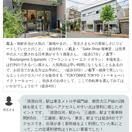
左上・
海鮮弁当が人気の「築地やまの」。売主さまもその美味しさにリピ
ートしていたとのこと。（徒歩6分）／
右上・
「Sake Shop 海琳堂」は世界
中の人々に愛される日本酒がそろう酒屋さん。（徒歩17分）／
左下・
「Boulangerie S.Igarashi（ブーランジェリー エス イガラシ） 木場本店」
は行列のできるパン屋さん。人気商品は早い時間になくなることもあるの
で、お目当てがある方はお早めに。（徒歩10分）／
右下・
細身で美しいシ
ルエットのクロスバイクを販売する「TOKYOBIKE TOKYO（トーキョーバ
イク トーキョー）」。街歩きのお供として、ここで自転車を選んでみては
いかがでしょうか？（徒歩4分）
「清澄白河」駅は東京メトロ半蔵門線、都営大江戸線の2路
線を使えて、都心へアクセスしやすい点は便利に感じたポ
売主さま
イントです。「清澄白河」駅から「三越前」駅まで乗車時
間約5分、「三越前」駅から「東京」駅までは徒歩6分でア
クセスでき、出張が多く新幹線をよく利用していた私にと
って、この交通利便性はうれしい要素でした！