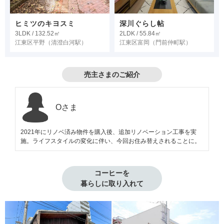
ヒミツのキヨスミ
深川ぐらし帖
3LDK / 132.52㎡
2LDK / 55.84㎡
江東区平野
（清澄白河駅）
江東区富岡
（門前仲町駅）
売主さまのご紹介
Oさま
2021年にリノベ済み物件を購入後、追加リノベーション工事を実
施。ライフスタイルの変化に伴い、今回お住み替えされることに。
コーヒーを

暮らしに取り入れて