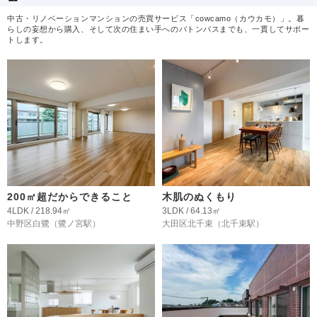
中古・リノベーションマンションの売買サービス「cowcamo（カウカモ）」。暮
らしの妄想から購入、そして次の住まい手へのバトンパスまでも、一貫してサポー
トします。
200㎡超だからできること
木肌のぬくもり
4LDK / 218.94㎡
3LDK / 64.13㎡
中野区白鷺
（鷺ノ宮駅）
大田区北千束
（北千束駅）