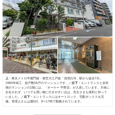
上・
東京メトロ半蔵門線・都営大江戸線「清澄白河」駅から徒歩7分。
1980年竣工、総戸数56戸のマンションです。／
左下・
エントランスと反対
側のマンションの1階には、「オーケー 平野店」が入居しています。天候に
左右されず、いつでも買い物に行きやすい点は、売主さまも便利と仰って
いました。／
右下・
エントランスにはオートロック、宅配ボックスを完
備。管理人さんは週6日、9〜17時で勤務されています。