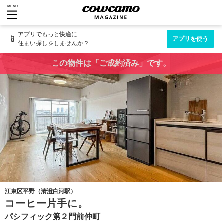
MENU
アプリでもっと快適に
📱
アプリを使う
住まい探しをしませんか？
この物件は「ご成約済み」です。
江東区平野（清澄白河駅）
コーヒー片手に。
パシフィック第２門前仲町