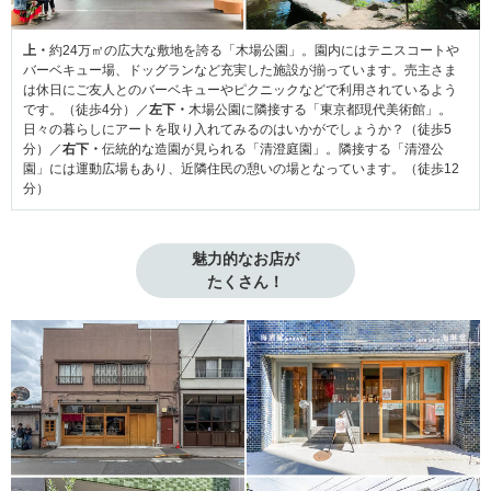
上・
約24万㎡の広大な敷地を誇る「木場公園」。園内にはテニスコートや
バーベキュー場、ドッグランなど充実した施設が揃っています。売主さま
は休日にご友人とのバーベキューやピクニックなどで利用されているよう
です。（徒歩4分）／
左下・
木場公園に隣接する「東京都現代美術館」。
日々の暮らしにアートを取り入れてみるのはいかがでしょうか？（徒歩5
分）／
右下・
伝統的な造園が見られる「清澄庭園」。隣接する「清澄公
園」には運動広場もあり、近隣住民の憩いの場となっています。（徒歩12
分）
魅力的なお店が

たくさん！