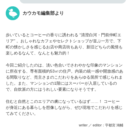
カウカモ編集部より
歩いているとコーヒーの香りに誘われる “清澄白河・門前仲町エ
リア” 。おしゃれなカフェやセレクトショップが並ぶ一方で、下
町の懐かしさを感じるお店や商店街もあり、新旧どちらの風情も
楽しめるなんて、なんとも魅力的！
今回ご紹介したのは、淡い色合いでさわやかな印象のマンション
に所在する、専有面積約53㎡の住戸。内装の統一感や開放感のあ
る間取りなど、売主さまのこだわりをあらゆる箇所で感じられま
した。また、マンションの1階にはスーパーが入居しているの
で、自炊派の方にはうれしい要素になりそうです。
住むと自然とこのエリアの虜になっているはず……！ コーヒー
が身近にある暮らしを想像しながら、ぜひ現地でこだわりを感じ
てみてください。
writer ／ editor：宇都宮 鴻輔