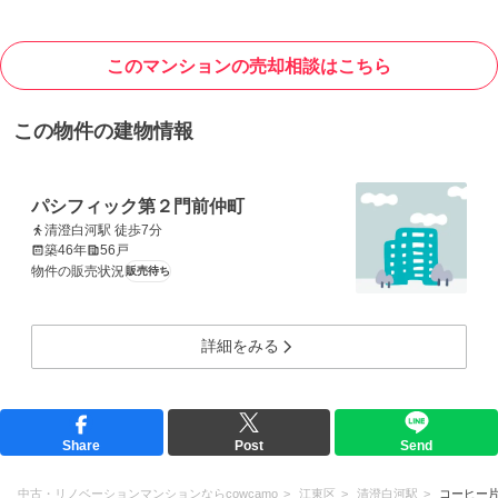
このマンションの売却相談はこちら
この物件の建物情報
パシフィック第２門前仲町
清澄白河駅 徒歩7分
築46年
56戸
物件の販売状況
販売待ち
詳細をみる
Share
Post
Send
中古・リノベーションマンションならcowcamo
江東区
清澄白河駅
コーヒー