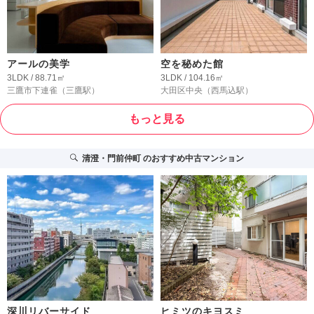
アールの美学
空を秘めた館
3LDK / 88.71㎡
3LDK / 104.16㎡
三鷹市下連雀
（三鷹駅）
大田区中央
（西馬込駅）
もっと見る
清澄・門前仲町
のおすすめ中古マンション
深川リバーサイド
ヒミツのキヨスミ