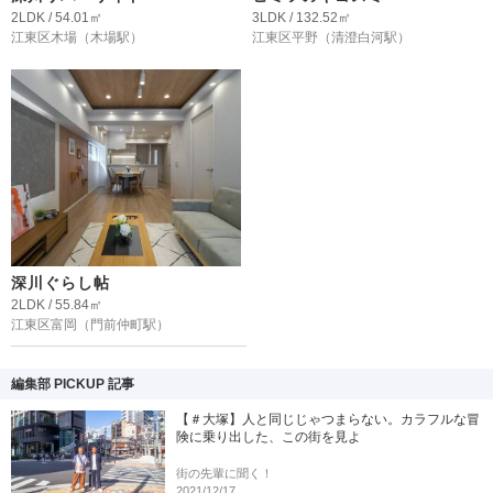
2LDK / 54.01㎡
3LDK / 132.52㎡
江東区木場
（木場駅）
江東区平野
（清澄白河駅）
深川ぐらし帖
2LDK / 55.84㎡
江東区富岡
（門前仲町駅）
編集部 PICKUP 記事
【＃大塚】人と同じじゃつまらない。カラフルな冒
険に乗り出した、この街を見よ
街の先輩に聞く！
2021/12/17