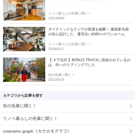
リノベ暮らしの先輩に聞く！
2021/08/06
ダイナミックなクジラが部屋を縦断！ 建築家夫婦
が自ら設計した、運河沿い約80㎡のワンルーム
リノベ暮らしの先輩に聞く！
2019/01/17
【 ＃下北沢 】BONUS TRACKに収録されているの
は、街へのラブソングでした
街の先輩に聞く！
2021/05/25
カテゴリから記事を探す
街の先輩に聞く！
リノベ暮らしの先輩に聞く！
cowcamo graph《カウカモグラフ》