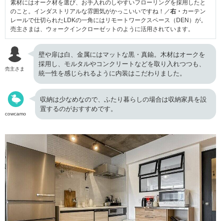
素材にはオーク材を選び、お手入れのしやすいフローリングを採用したと
のこと。インダストリアルな雰囲気がかっこいいですね！／
右・
カーテン
レールで仕切られたLDKの一角にはリモートワークスペース（DEN）が。
売主さまは、ウォークインクローゼットのように活用されています。
壁や扉は白、金属にはマットな黒・真鍮。木材はオークを
採用し、モルタルやコンクリートなどを取り入れつつも、
売主さま
統一性を感じられるように内装はこだわりました。
収納は少なめなので、ふたり暮らしの場合は収納家具を設
置するのがおすすめです。
cowcamo