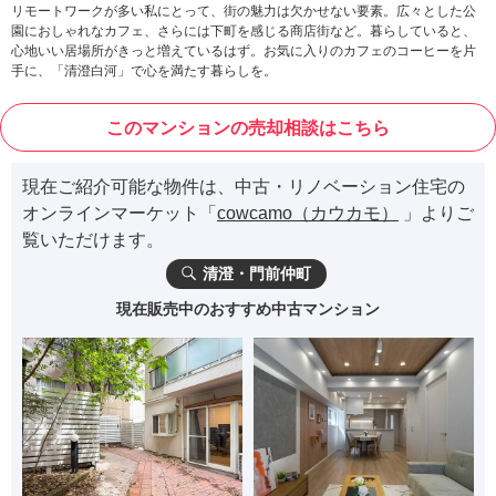
リモートワークが多い私にとって、街の魅力は欠かせない要素。広々とした公
園におしゃれなカフェ、さらには下町を感じる商店街など。暮らしていると、
心地いい居場所がきっと増えているはず。お気に入りのカフェのコーヒーを片
手に、「清澄白河」で心を満たす暮らしを。
このマンションの売却相談はこちら
現在ご紹介可能な物件は、中古・リノベーション住宅の
オンラインマーケット「
cowcamo（カウカモ）
」よりご
覧いただけます。
清澄・門前仲町
現在販売中のおすすめ中古マンション