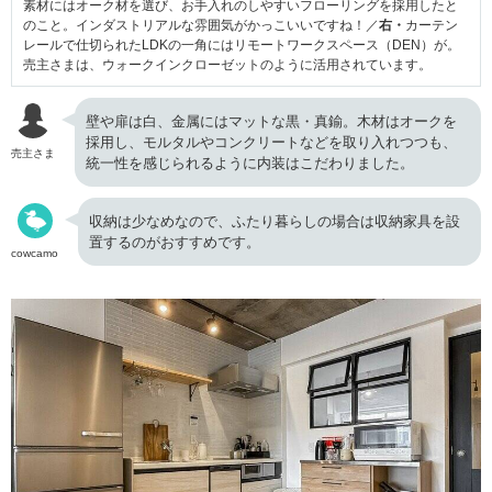
素材にはオーク材を選び、お手入れのしやすいフローリングを採用したと
のこと。インダストリアルな雰囲気がかっこいいですね！／
右・
カーテン
レールで仕切られたLDKの一角にはリモートワークスペース（DEN）が。
売主さまは、ウォークインクローゼットのように活用されています。
壁や扉は白、金属にはマットな黒・真鍮。木材はオークを
採用し、モルタルやコンクリートなどを取り入れつつも、
売主さま
統一性を感じられるように内装はこだわりました。
収納は少なめなので、ふたり暮らしの場合は収納家具を設
置するのがおすすめです。
cowcamo