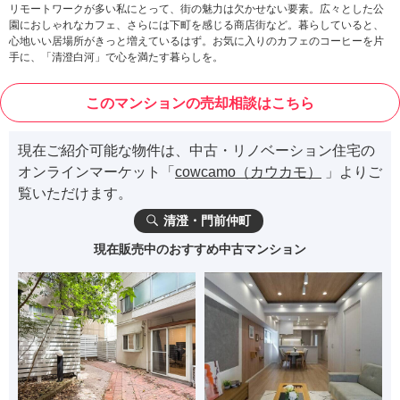
リモートワークが多い私にとって、街の魅力は欠かせない要素。広々とした公
園におしゃれなカフェ、さらには下町を感じる商店街など。暮らしていると、
心地いい居場所がきっと増えているはず。お気に入りのカフェのコーヒーを片
手に、「清澄白河」で心を満たす暮らしを。
このマンションの売却相談はこちら
現在ご紹介可能な物件は、中古・リノベーション住宅の
オンラインマーケット「
cowcamo（カウカモ）
」よりご
覧いただけます。
清澄・門前仲町
現在販売中のおすすめ中古マンション