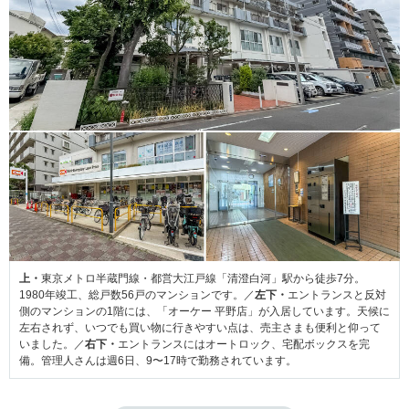
上・
東京メトロ半蔵門線・都営大江戸線「清澄白河」駅から徒歩7分。
1980年竣工、総戸数56戸のマンションです。／
左下・
エントランスと反対
側のマンションの1階には、「オーケー 平野店」が入居しています。天候に
左右されず、いつでも買い物に行きやすい点は、売主さまも便利と仰って
いました。／
右下・
エントランスにはオートロック、宅配ボックスを完
備。管理人さんは週6日、9〜17時で勤務されています。