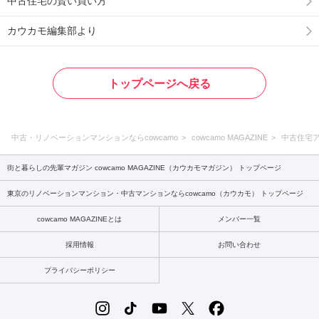
中古住宅の賢い買い方
カウカモ編集部より
トップページへ戻る
中古・リノベーションマンションならcowcamo
cowcamo MAGAZINE
中古住宅
街と暮らしの先輩マガジン cowcamo MAGAZINE（カウカモマガジン） トップページ
東京のリノベーションマンション・中古マンションならcowcamo（カウカモ） トップページ
cowcamo MAGAZINEとは
メンバー一覧
採用情報
お問い合わせ
プライバシーポリシー