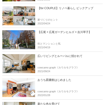
【for COUPLE】リノベ暮らし ピックアップ
家づくりのヒント
2022/04/24
【広尾 × 広尾ガーデンヒルズ × 吉川琴子】
街とマンションと私
2021/04/19
広いリビングとルーバルに招かれて
cowcamo graph《カウカモグラフ》
2021/09/24
おうち図書館はじめました
cowcamo graph《カウカモグラフ》
2022/01/28
新たな色を帯びて