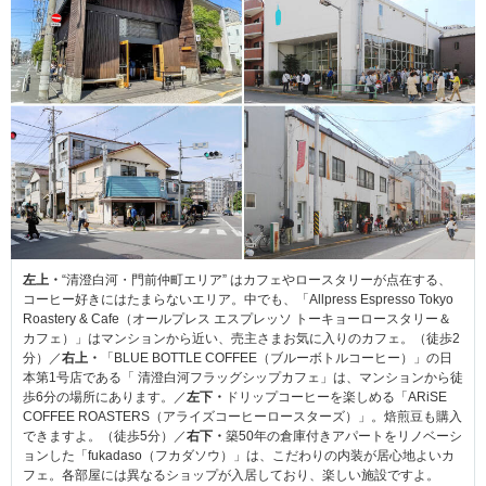
左上・
“清澄白河・門前仲町エリア” はカフェやロースタリーが点在する、
コーヒー好きにはたまらないエリア。中でも、「Allpress Espresso Tokyo
Roastery & Cafe（オールプレス エスプレッソ トーキョーロースタリー＆
カフェ）」はマンションから近い、売主さまお気に入りのカフェ。（徒歩2
分）／
右上・
「BLUE BOTTLE COFFEE（ブルーボトルコーヒー）」の日
本第1号店である「 清澄白河フラッグシップカフェ」は、マンションから徒
歩6分の場所にあります。／
左下・
ドリップコーヒーを楽しめる「ARiSE
COFFEE ROASTERS（アライズコーヒーロースターズ）」。焙煎豆も購入
できますよ。（徒歩5分）／
右下・
築50年の倉庫付きアパートをリノベーシ
ョンした「fukadaso（フカダソウ）」は、こだわりの内装が居心地よいカ
フェ。各部屋には異なるショップが入居しており、楽しい施設ですよ。