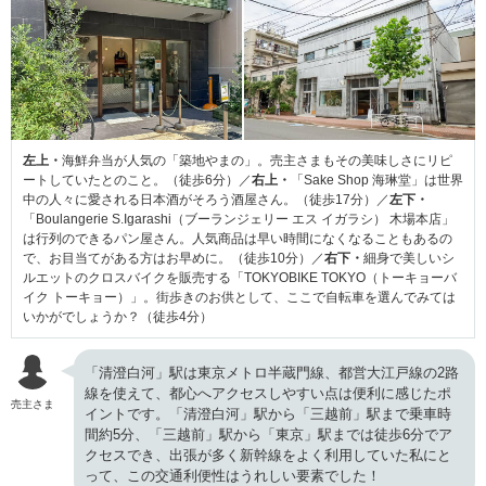
左上・
海鮮弁当が人気の「築地やまの」。売主さまもその美味しさにリピ
ートしていたとのこと。（徒歩6分）／
右上・
「Sake Shop 海琳堂」は世界
中の人々に愛される日本酒がそろう酒屋さん。（徒歩17分）／
左下・
「Boulangerie S.Igarashi（ブーランジェリー エス イガラシ） 木場本店」
は行列のできるパン屋さん。人気商品は早い時間になくなることもあるの
で、お目当てがある方はお早めに。（徒歩10分）／
右下・
細身で美しいシ
ルエットのクロスバイクを販売する「TOKYOBIKE TOKYO（トーキョーバ
イク トーキョー）」。街歩きのお供として、ここで自転車を選んでみては
いかがでしょうか？（徒歩4分）
「清澄白河」駅は東京メトロ半蔵門線、都営大江戸線の2路
線を使えて、都心へアクセスしやすい点は便利に感じたポ
売主さま
イントです。「清澄白河」駅から「三越前」駅まで乗車時
間約5分、「三越前」駅から「東京」駅までは徒歩6分でア
クセスでき、出張が多く新幹線をよく利用していた私にと
って、この交通利便性はうれしい要素でした！