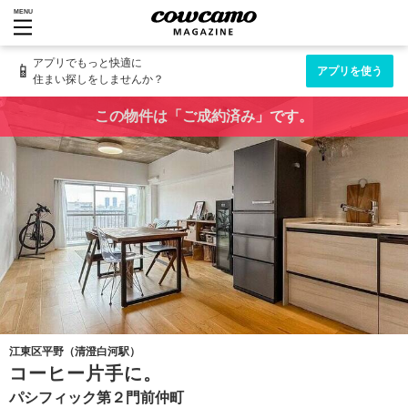
MENU
アプリでもっと快適に
📱
アプリを使う
住まい探しをしませんか？
この物件は「ご成約済み」です。
江東区平野（清澄白河駅）
コーヒー片手に。
パシフィック第２門前仲町