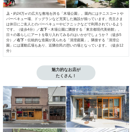
上・
約24万㎡の広大な敷地を誇る「木場公園」。園内にはテニスコートや
バーベキュー場、ドッグランなど充実した施設が揃っています。売主さま
は休日にご友人とのバーベキューやピクニックなどで利用されているよう
です。（徒歩4分）／
左下・
木場公園に隣接する「東京都現代美術館」。
日々の暮らしにアートを取り入れてみるのはいかがでしょうか？（徒歩5
分）／
右下・
伝統的な造園が見られる「清澄庭園」。隣接する「清澄公
園」には運動広場もあり、近隣住民の憩いの場となっています。（徒歩12
分）
魅力的なお店が

たくさん！