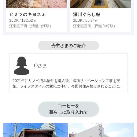
ヒミツのキヨスミ
深川ぐらし帖
3LDK / 132.52㎡
2LDK / 55.84㎡
江東区平野
（清澄白河駅）
江東区富岡
（門前仲町駅）
売主さまのご紹介
Oさま
2021年にリノベ済み物件を購入後、追加リノベーション工事を実
施。ライフスタイルの変化に伴い、今回お住み替えされることに。
コーヒーを

暮らしに取り入れて