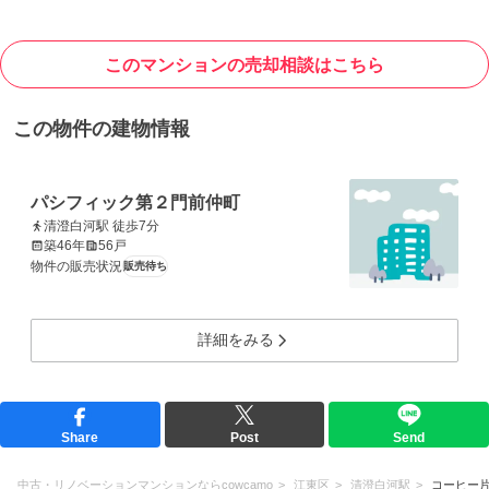
このマンションの売却相談はこちら
この物件の建物情報
パシフィック第２門前仲町
清澄白河駅 徒歩7分
築46年
56戸
物件の販売状況
販売待ち
詳細をみる
Share
Post
Send
中古・リノベーションマンションならcowcamo
江東区
清澄白河駅
コーヒー