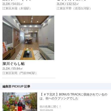
2LDK / 54.01㎡
3LDK / 132.52㎡
江東区木場
（木場駅）
江東区平野
（清澄白河駅）
深川ぐらし帖
2LDK / 55.84㎡
江東区富岡
（門前仲町駅）
編集部 PICKUP 記事
【 ＃下北沢 】BONUS TRACKに収録されているの
は、街へのラブソングでした
街の先輩に聞く！
2021/05/25