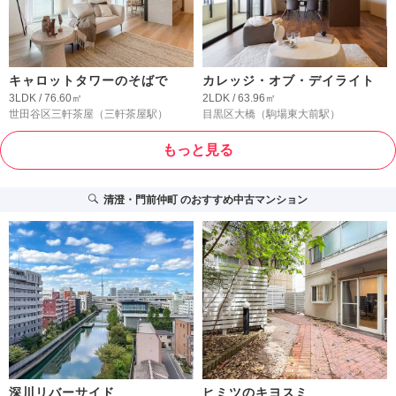
キャロットタワーのそばで
カレッジ・オブ・デイライト
3LDK / 76.60㎡
2LDK / 63.96㎡
世田谷区三軒茶屋
（三軒茶屋駅）
目黒区大橋
（駒場東大前駅）
もっと見る
清澄・門前仲町
のおすすめ中古マンション
深川リバーサイド
ヒミツのキヨスミ