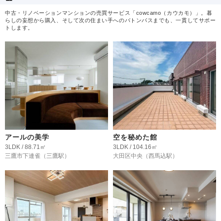
中古・リノベーションマンションの売買サービス「cowcamo（カウカモ）」。暮
らしの妄想から購入、そして次の住まい手へのバトンパスまでも、一貫してサポー
トします。
アールの美学
空を秘めた館
3LDK / 88.71㎡
3LDK / 104.16㎡
三鷹市下連雀
（三鷹駅）
大田区中央
（西馬込駅）