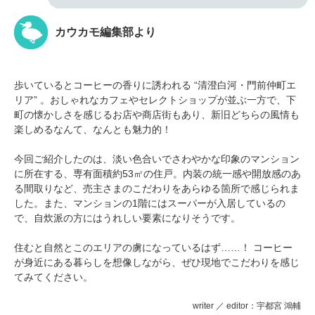
カウカモ編集部より
歩いているとコーヒーの香りに誘われる “清澄白河・門前仲町エ
リア” 。おしゃれなカフェやセレクトショップが並ぶ一方で、下
町の懐かしさを感じるお店や商店街もあり、新旧どちらの風情も
楽しめるなんて、なんとも魅力的！
今回ご紹介したのは、淡い色合いでさわやかな印象のマンション
に所在する、専有面積約53㎡の住戸。内装の統一感や開放感のあ
る間取りなど、売主さまのこだわりをあらゆる箇所で感じられま
した。また、マンションの1階にはスーパーが入居しているの
で、自炊派の方にはうれしい要素になりそうです。
住むと自然とこのエリアの虜になっているはず……！ コーヒー
が身近にある暮らしを想像しながら、ぜひ現地でこだわりを感じ
てみてください。
writer ／ editor：宇都宮 鴻輔