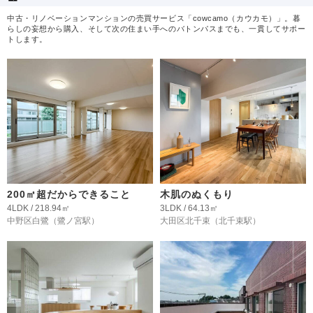
中古・リノベーションマンションの売買サービス「cowcamo（カウカモ）」。暮
らしの妄想から購入、そして次の住まい手へのバトンパスまでも、一貫してサポー
トします。
200㎡超だからできること
木肌のぬくもり
4LDK / 218.94㎡
3LDK / 64.13㎡
中野区白鷺
（鷺ノ宮駅）
大田区北千束
（北千束駅）