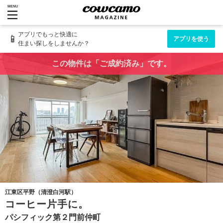
MENU
アプリでもっと快適に
📱
アプリを使う
住まい探しをしませんか？
この物件は「ご成約済み」です。
江東区平野（清澄白河駅）
コーヒー片手に。
パシフィック第２門前仲町