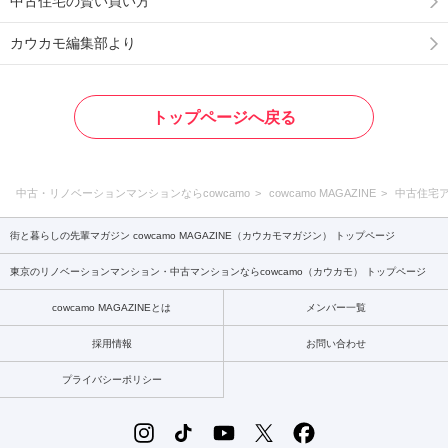
中古住宅の賢い買い方
カウカモ編集部より
トップページへ戻る
中古・リノベーションマンションならcowcamo
cowcamo MAGAZINE
中古住宅
街と暮らしの先輩マガジン cowcamo MAGAZINE（カウカモマガジン） トップページ
東京のリノベーションマンション・中古マンションならcowcamo（カウカモ） トップページ
cowcamo MAGAZINEとは
メンバー一覧
採用情報
お問い合わせ
プライバシーポリシー