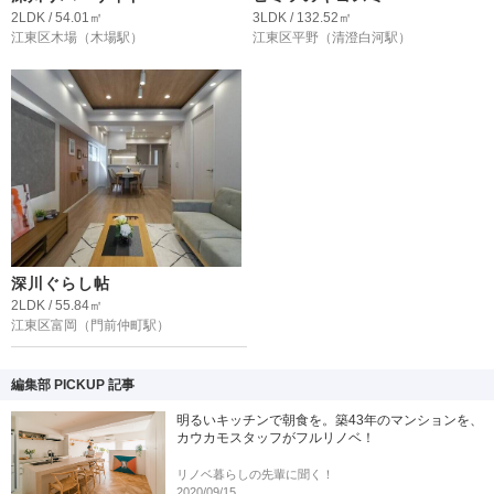
2LDK / 54.01㎡
3LDK / 132.52㎡
江東区木場
（木場駅）
江東区平野
（清澄白河駅）
深川ぐらし帖
2LDK / 55.84㎡
江東区富岡
（門前仲町駅）
編集部 PICKUP 記事
明るいキッチンで朝食を。築43年のマンションを、
カウカモスタッフがフルリノベ！
リノベ暮らしの先輩に聞く！
2020/09/15