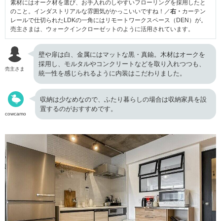
素材にはオーク材を選び、お手入れのしやすいフローリングを採用したと
のこと。インダストリアルな雰囲気がかっこいいですね！／
右・
カーテン
レールで仕切られたLDKの一角にはリモートワークスペース（DEN）が。
売主さまは、ウォークインクローゼットのように活用されています。
壁や扉は白、金属にはマットな黒・真鍮。木材はオークを
採用し、モルタルやコンクリートなどを取り入れつつも、
売主さま
統一性を感じられるように内装はこだわりました。
収納は少なめなので、ふたり暮らしの場合は収納家具を設
置するのがおすすめです。
cowcamo