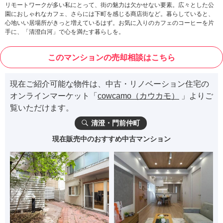
リモートワークが多い私にとって、街の魅力は欠かせない要素。広々とした公
園におしゃれなカフェ、さらには下町を感じる商店街など。暮らしていると、
心地いい居場所がきっと増えているはず。お気に入りのカフェのコーヒーを片
手に、「清澄白河」で心を満たす暮らしを。
このマンションの売却相談はこちら
現在ご紹介可能な物件は、中古・リノベーション住宅の
オンラインマーケット「
cowcamo（カウカモ）
」よりご
覧いただけます。
清澄・門前仲町
現在販売中のおすすめ中古マンション