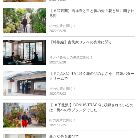
【＃武蔵関】吉祥寺と目と鼻の先？花と緑に囲まれ
る街
街の先輩に聞く！
2022/03/25
【特別編】古民家リノベの先輩に聞く！
リノベ暮らしの先輩に聞く！
2022/02/28
【＃九品仏】野に咲く花の品のよさを、特製バター
クリームで
街の先輩に聞く！
2022/08/03
【 ＃下北沢 】BONUS TRACKに収録されているの
は、街へのラブソングでした
街の先輩に聞く！
2021/05/25
新たな色を帯びて