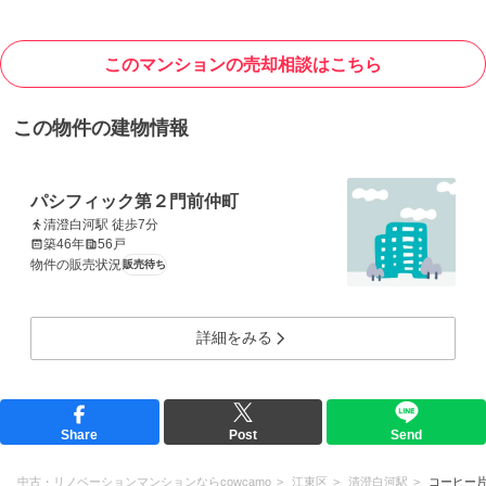
このマンションの売却相談はこちら
この物件の建物情報
パシフィック第２門前仲町
清澄白河駅 徒歩7分
築46年
56戸
物件の販売状況
販売待ち
詳細をみる
Share
Post
Send
中古・リノベーションマンションならcowcamo
江東区
清澄白河駅
コーヒー