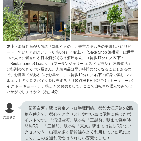
左上・
海鮮弁当が人気の「築地やまの」。売主さまもその美味しさにリピ
ートしていたとのこと。（徒歩6分）／
右上・
「Sake Shop 海琳堂」は世界
中の人々に愛される日本酒がそろう酒屋さん。（徒歩17分）／
左下・
「Boulangerie S.Igarashi（ブーランジェリー エス イガラシ） 木場本店」
は行列のできるパン屋さん。人気商品は早い時間になくなることもあるの
で、お目当てがある方はお早めに。（徒歩10分）／
右下・
細身で美しいシ
ルエットのクロスバイクを販売する「TOKYOBIKE TOKYO（トーキョーバ
イク トーキョー）」。街歩きのお供として、ここで自転車を選んでみては
いかがでしょうか？（徒歩4分）
「清澄白河」駅は東京メトロ半蔵門線、都営大江戸線の2路
線を使えて、都心へアクセスしやすい点は便利に感じたポ
売主さま
イントです。「清澄白河」駅から「三越前」駅まで乗車時
間約5分、「三越前」駅から「東京」駅までは徒歩6分でア
クセスでき、出張が多く新幹線をよく利用していた私にと
って、この交通利便性はうれしい要素でした！