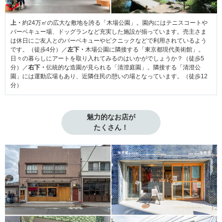
上・
約24万㎡の広大な敷地を誇る「木場公園」。園内にはテニスコートや
バーベキュー場、ドッグランなど充実した施設が揃っています。売主さま
は休日にご友人とのバーベキューやピクニックなどで利用されているよう
です。（徒歩4分）／
左下・
木場公園に隣接する「東京都現代美術館」。
日々の暮らしにアートを取り入れてみるのはいかがでしょうか？（徒歩5
分）／
右下・
伝統的な造園が見られる「清澄庭園」。隣接する「清澄公
園」には運動広場もあり、近隣住民の憩いの場となっています。（徒歩12
分）
魅力的なお店が

たくさん！