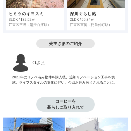
ヒミツのキヨスミ
深川ぐらし帖
3LDK / 132.52㎡
2LDK / 55.84㎡
江東区平野
（清澄白河駅）
江東区富岡
（門前仲町駅）
売主さまのご紹介
Oさま
2021年にリノベ済み物件を購入後、追加リノベーション工事を実
施。ライフスタイルの変化に伴い、今回お住み替えされることに。
コーヒーを

暮らしに取り入れて