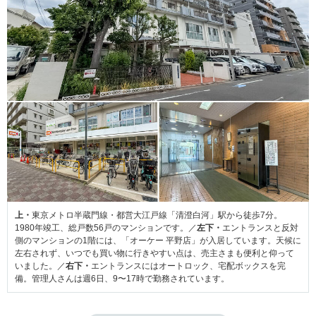
上・
東京メトロ半蔵門線・都営大江戸線「清澄白河」駅から徒歩7分。
1980年竣工、総戸数56戸のマンションです。／
左下・
エントランスと反対
側のマンションの1階には、「オーケー 平野店」が入居しています。天候に
左右されず、いつでも買い物に行きやすい点は、売主さまも便利と仰って
いました。／
右下・
エントランスにはオートロック、宅配ボックスを完
備。管理人さんは週6日、9〜17時で勤務されています。