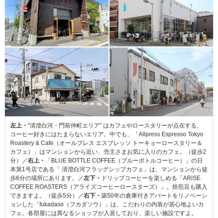
左上・
“清澄白河・門前仲町エリア” はカフェやロースタリーが点在する、
コーヒー好きにはたまらないエリア。中でも、「Allpress Espresso Tokyo
Roastery & Cafe（オールプレス エスプレッソ トーキョーロースタリー＆
カフェ）」はマンションから近い、売主さまお気に入りのカフェ。（徒歩2
分）／
右上・
「BLUE BOTTLE COFFEE（ブルーボトルコーヒー）」の日
本第1号店である「 清澄白河フラッグシップカフェ」は、マンションから徒
歩6分の場所にあります。／
左下・
ドリップコーヒーを楽しめる「ARiSE
COFFEE ROASTERS（アライズコーヒーロースターズ）」。焙煎豆も購入
できますよ。（徒歩5分）／
右下・
築50年の倉庫付きアパートをリノベーシ
ョンした「fukadaso（フカダソウ）」は、こだわりの内装が居心地よいカ
フェ。各部屋には異なるショップが入居しており、楽しい施設ですよ。