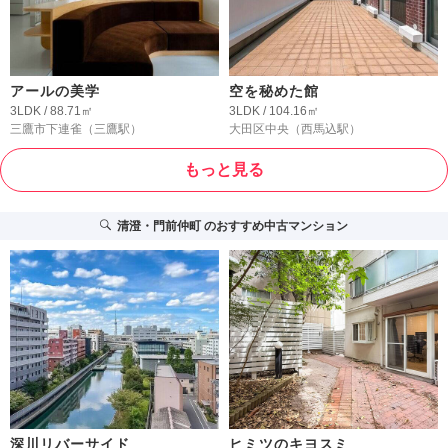
アールの美学
空を秘めた館
3LDK / 88.71㎡
3LDK / 104.16㎡
三鷹市下連雀
（三鷹駅）
大田区中央
（西馬込駅）
もっと見る
清澄・門前仲町
のおすすめ中古マンション
深川リバーサイド
ヒミツのキヨスミ