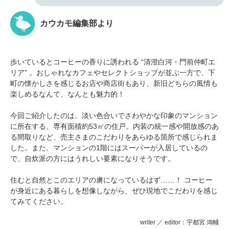
カウカモ編集部より
歩いているとコーヒーの香りに誘われる “清澄白河・門前仲町エ
リア” 。おしゃれなカフェやセレクトショップが並ぶ一方で、下
町の懐かしさを感じるお店や商店街もあり、新旧どちらの風情も
楽しめるなんて、なんとも魅力的！
今回ご紹介したのは、淡い色合いでさわやかな印象のマンション
に所在する、専有面積約53㎡の住戸。内装の統一感や開放感のあ
る間取りなど、売主さまのこだわりをあらゆる箇所で感じられま
した。また、マンションの1階にはスーパーが入居しているの
で、自炊派の方にはうれしい要素になりそうです。
住むと自然とこのエリアの虜になっているはず……！ コーヒー
が身近にある暮らしを想像しながら、ぜひ現地でこだわりを感じ
てみてください。
writer ／ editor：宇都宮 鴻輔