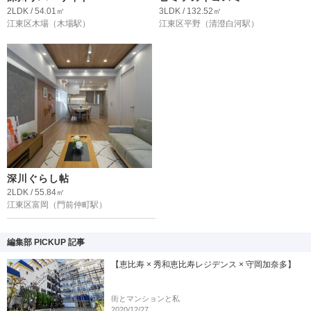
2LDK / 54.01㎡
3LDK / 132.52㎡
江東区木場
（木場駅）
江東区平野
（清澄白河駅）
深川ぐらし帖
2LDK / 55.84㎡
江東区富岡
（門前仲町駅）
編集部 PICKUP 記事
【恵比寿 × 秀和恵比寿レジデンス × 守岡加奈多】
街とマンションと私
2020/12/27