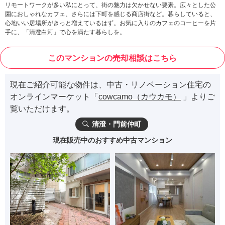
リモートワークが多い私にとって、街の魅力は欠かせない要素。広々とした公
園におしゃれなカフェ、さらには下町を感じる商店街など。暮らしていると、
心地いい居場所がきっと増えているはず。お気に入りのカフェのコーヒーを片
手に、「清澄白河」で心を満たす暮らしを。
このマンションの売却相談はこちら
現在ご紹介可能な物件は、中古・リノベーション住宅の
オンラインマーケット「
cowcamo（カウカモ）
」よりご
覧いただけます。
清澄・門前仲町
現在販売中のおすすめ中古マンション