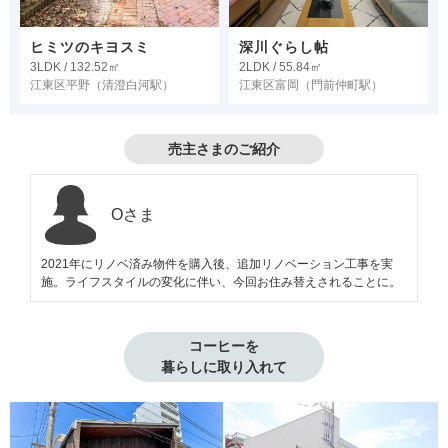
ヒミツのキヨスミ
深川ぐらし帖
3LDK / 132.52㎡
2LDK / 55.84㎡
江東区平野
（清澄白河駅）
江東区富岡
（門前仲町駅）
売主さまのご紹介
Oさま
2021年にリノベ済み物件を購入後、追加リノベーション工事を実
施。ライフスタイルの変化に伴い、今回お住み替えされることに。
コーヒーを

暮らしに取り入れて