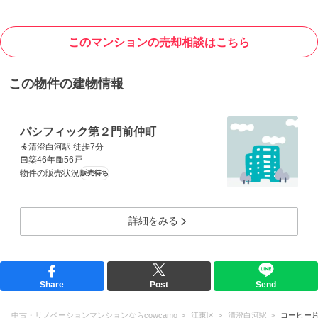
このマンションの売却相談はこちら
この物件の建物情報
パシフィック第２門前仲町
清澄白河駅 徒歩7分
築46年
56戸
物件の販売状況
販売待ち
詳細をみる
Share
Post
Send
中古・リノベーションマンションならcowcamo
江東区
清澄白河駅
コーヒー