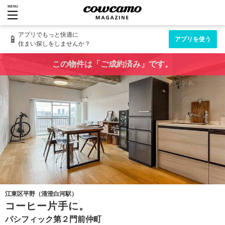
MENU
アプリでもっと快適に
📱
アプリを使う
住まい探しをしませんか？
この物件は「ご成約済み」です。
江東区平野（清澄白河駅）
コーヒー片手に。
パシフィック第２門前仲町