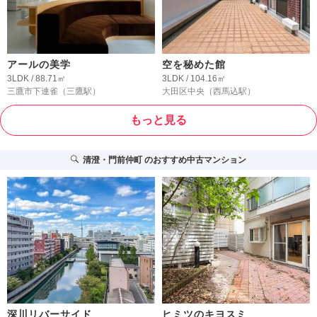
アールの美学
空を秘めた館
3LDK / 88.71㎡
3LDK / 104.16㎡
三鷹市下連雀
（三鷹駅）
大田区中央
（西馬込駅）
もっと見る
清澄・門前仲町
のおすすめ中古マンション
深川リバーサイド
ヒミツのキヨスミ