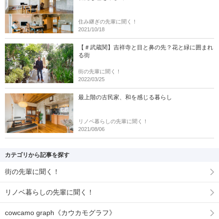
住み継ぎの先輩に聞く！
2021/10/18
【＃武蔵関】吉祥寺と目と鼻の先？花と緑に囲まれ
る街
街の先輩に聞く！
2022/03/25
最上階の古民家、和を感じる暮らし
リノベ暮らしの先輩に聞く！
2021/08/06
カテゴリから記事を探す
街の先輩に聞く！
リノベ暮らしの先輩に聞く！
cowcamo graph《カウカモグラフ》