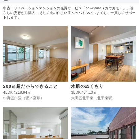
中古・リノベーションマンションの売買サービス「cowcamo（カウカモ）」。暮
らしの妄想から購入、そして次の住まい手へのバトンパスまでも、一貫してサポー
トします。
200㎡超だからできること
木肌のぬくもり
4LDK / 218.94㎡
3LDK / 64.13㎡
中野区白鷺
（鷺ノ宮駅）
大田区北千束
（北千束駅）