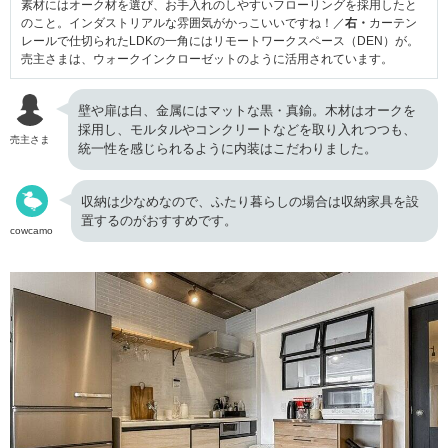
素材にはオーク材を選び、お手入れのしやすいフローリングを採用したと
のこと。インダストリアルな雰囲気がかっこいいですね！／
右・
カーテン
レールで仕切られたLDKの一角にはリモートワークスペース（DEN）が。
売主さまは、ウォークインクローゼットのように活用されています。
壁や扉は白、金属にはマットな黒・真鍮。木材はオークを
採用し、モルタルやコンクリートなどを取り入れつつも、
売主さま
統一性を感じられるように内装はこだわりました。
収納は少なめなので、ふたり暮らしの場合は収納家具を設
置するのがおすすめです。
cowcamo