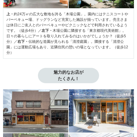
上・
約24万㎡の広大な敷地を誇る「木場公園」。園内にはテニスコートや
バーベキュー場、ドッグランなど充実した施設が揃っています。売主さま
は休日にご友人とのバーベキューやピクニックなどで利用されているよう
です。（徒歩4分）／
左下・
木場公園に隣接する「東京都現代美術館」。
日々の暮らしにアートを取り入れてみるのはいかがでしょうか？（徒歩5
分）／
右下・
伝統的な造園が見られる「清澄庭園」。隣接する「清澄公
園」には運動広場もあり、近隣住民の憩いの場となっています。（徒歩12
分）
魅力的なお店が

たくさん！