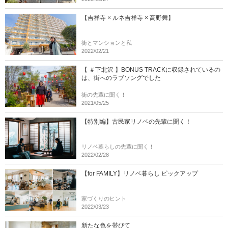
【吉祥寺 × ルネ吉祥寺 × 高野舞】
街とマンションと私
2022/02/21
【 ＃下北沢 】BONUS TRACKに収録されているの
は、街へのラブソングでした
街の先輩に聞く！
2021/05/25
【特別編】古民家リノベの先輩に聞く！
リノベ暮らしの先輩に聞く！
2022/02/28
【for FAMILY】リノベ暮らし ピックアップ
家づくりのヒント
2022/03/23
新たな色を帯びて