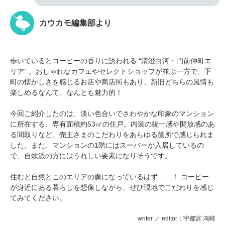
カウカモ編集部より
歩いているとコーヒーの香りに誘われる “清澄白河・門前仲町エ
リア” 。おしゃれなカフェやセレクトショップが並ぶ一方で、下
町の懐かしさを感じるお店や商店街もあり、新旧どちらの風情も
楽しめるなんて、なんとも魅力的！
今回ご紹介したのは、淡い色合いでさわやかな印象のマンション
に所在する、専有面積約53㎡の住戸。内装の統一感や開放感のあ
る間取りなど、売主さまのこだわりをあらゆる箇所で感じられま
した。また、マンションの1階にはスーパーが入居しているの
で、自炊派の方にはうれしい要素になりそうです。
住むと自然とこのエリアの虜になっているはず……！ コーヒー
が身近にある暮らしを想像しながら、ぜひ現地でこだわりを感じ
てみてください。
writer ／ editor：宇都宮 鴻輔