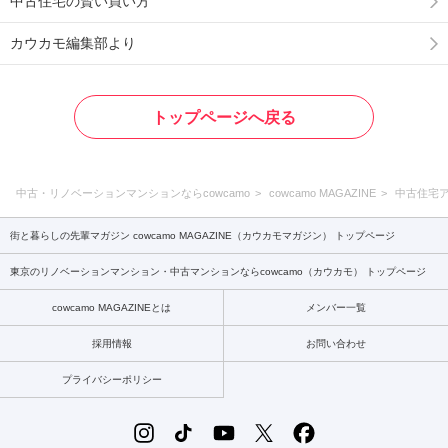
中古住宅の賢い買い方
カウカモ編集部より
トップページへ戻る
中古・リノベーションマンションならcowcamo
cowcamo MAGAZINE
中古住宅
街と暮らしの先輩マガジン cowcamo MAGAZINE（カウカモマガジン） トップページ
東京のリノベーションマンション・中古マンションならcowcamo（カウカモ） トップページ
cowcamo MAGAZINEとは
メンバー一覧
採用情報
お問い合わせ
プライバシーポリシー