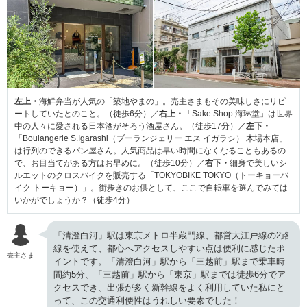
左上・
海鮮弁当が人気の「築地やまの」。売主さまもその美味しさにリピ
ートしていたとのこと。（徒歩6分）／
右上・
「Sake Shop 海琳堂」は世界
中の人々に愛される日本酒がそろう酒屋さん。（徒歩17分）／
左下・
「Boulangerie S.Igarashi（ブーランジェリー エス イガラシ） 木場本店」
は行列のできるパン屋さん。人気商品は早い時間になくなることもあるの
で、お目当てがある方はお早めに。（徒歩10分）／
右下・
細身で美しいシ
ルエットのクロスバイクを販売する「TOKYOBIKE TOKYO（トーキョーバ
イク トーキョー）」。街歩きのお供として、ここで自転車を選んでみては
いかがでしょうか？（徒歩4分）
「清澄白河」駅は東京メトロ半蔵門線、都営大江戸線の2路
線を使えて、都心へアクセスしやすい点は便利に感じたポ
売主さま
イントです。「清澄白河」駅から「三越前」駅まで乗車時
間約5分、「三越前」駅から「東京」駅までは徒歩6分でア
クセスでき、出張が多く新幹線をよく利用していた私にと
って、この交通利便性はうれしい要素でした！