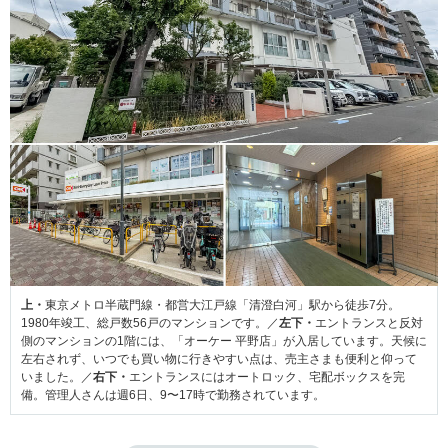
上・
東京メトロ半蔵門線・都営大江戸線「清澄白河」駅から徒歩7分。
1980年竣工、総戸数56戸のマンションです。／
左下・
エントランスと反対
側のマンションの1階には、「オーケー 平野店」が入居しています。天候に
左右されず、いつでも買い物に行きやすい点は、売主さまも便利と仰って
いました。／
右下・
エントランスにはオートロック、宅配ボックスを完
備。管理人さんは週6日、9〜17時で勤務されています。