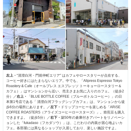
左上・
“清澄白河・門前仲町エリア” はカフェやロースタリーが点在する、
コーヒー好きにはたまらないエリア。中でも、「Allpress Espresso Tokyo
Roastery & Cafe（オールプレス エスプレッソ トーキョーロースタリー＆
カフェ）」はマンションから近い、売主さまお気に入りのカフェ。（徒歩2
分）／
右上・
「BLUE BOTTLE COFFEE（ブルーボトルコーヒー）」の日
本第1号店である「 清澄白河フラッグシップカフェ」は、マンションから徒
歩6分の場所にあります。／
左下・
ドリップコーヒーを楽しめる「ARiSE
COFFEE ROASTERS（アライズコーヒーロースターズ）」。焙煎豆も購入
できますよ。（徒歩5分）／
右下・
築50年の倉庫付きアパートをリノベーシ
ョンした「fukadaso（フカダソウ）」は、こだわりの内装が居心地よいカ
フェ。各部屋には異なるショップが入居しており、楽しい施設ですよ。