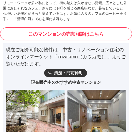
リモートワークが多い私にとって、街の魅力は欠かせない要素。広々とした公
園におしゃれなカフェ、さらには下町を感じる商店街など。暮らしていると、
心地いい居場所がきっと増えているはず。お気に入りのカフェのコーヒーを片
手に、「清澄白河」で心を満たす暮らしを。
このマンションの売却相談はこちら
現在ご紹介可能な物件は、中古・リノベーション住宅の
オンラインマーケット「
cowcamo（カウカモ）
」よりご
覧いただけます。
清澄・門前仲町
現在販売中のおすすめ中古マンション