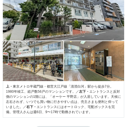
上・
東京メトロ半蔵門線・都営大江戸線「清澄白河」駅から徒歩7分。
1980年竣工、総戸数56戸のマンションです。／
左下・
エントランスと反対
側のマンションの1階には、「オーケー 平野店」が入居しています。天候に
左右されず、いつでも買い物に行きやすい点は、売主さまも便利と仰って
いました。／
右下・
エントランスにはオートロック、宅配ボックスを完
備。管理人さんは週6日、9〜17時で勤務されています。