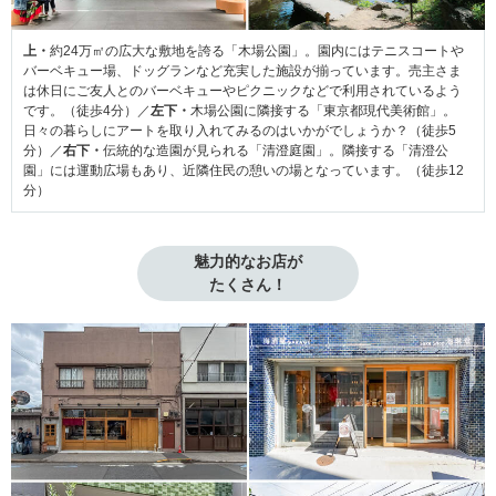
上・
約24万㎡の広大な敷地を誇る「木場公園」。園内にはテニスコートや
バーベキュー場、ドッグランなど充実した施設が揃っています。売主さま
は休日にご友人とのバーベキューやピクニックなどで利用されているよう
です。（徒歩4分）／
左下・
木場公園に隣接する「東京都現代美術館」。
日々の暮らしにアートを取り入れてみるのはいかがでしょうか？（徒歩5
分）／
右下・
伝統的な造園が見られる「清澄庭園」。隣接する「清澄公
園」には運動広場もあり、近隣住民の憩いの場となっています。（徒歩12
分）
魅力的なお店が

たくさん！