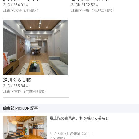
2LDK / 54.01㎡
3LDK / 132.52㎡
江東区木場
（木場駅）
江東区平野
（清澄白河駅）
深川ぐらし帖
2LDK / 55.84㎡
江東区富岡
（門前仲町駅）
編集部 PICKUP 記事
最上階の古民家、和を感じる暮らし
リノベ暮らしの先輩に聞く！
2021/08/06