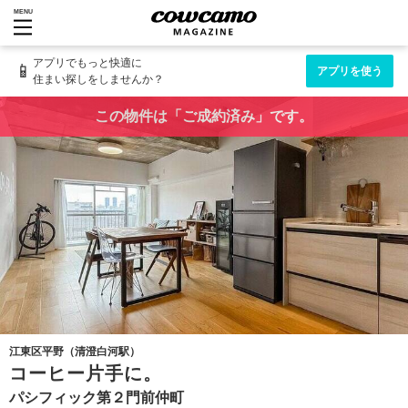
MENU
アプリでもっと快適に
📱
アプリを使う
住まい探しをしませんか？
この物件は「ご成約済み」です。
江東区平野（清澄白河駅）
コーヒー片手に。
パシフィック第２門前仲町