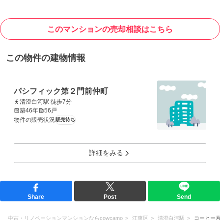
このマンションの売却相談はこちら
この物件の建物情報
パシフィック第２門前仲町
清澄白河駅 徒歩7分
築46年
56戸
物件の販売状況
販売待ち
詳細をみる
Share
Post
Send
中古・リノベーションマンションならcowcamo
江東区
清澄白河駅
コーヒー