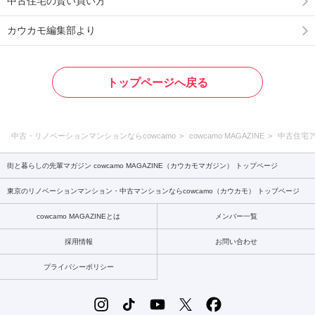
中古住宅の賢い買い方
カウカモ編集部より
トップページへ戻る
中古・リノベーションマンションならcowcamo
cowcamo MAGAZINE
中古住宅
街と暮らしの先輩マガジン cowcamo MAGAZINE（カウカモマガジン） トップページ
東京のリノベーションマンション・中古マンションならcowcamo（カウカモ） トップページ
cowcamo MAGAZINEとは
メンバー一覧
採用情報
お問い合わせ
プライバシーポリシー