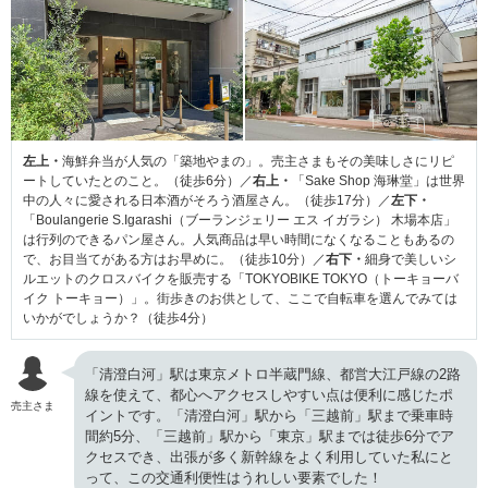
左上・
海鮮弁当が人気の「築地やまの」。売主さまもその美味しさにリピ
ートしていたとのこと。（徒歩6分）／
右上・
「Sake Shop 海琳堂」は世界
中の人々に愛される日本酒がそろう酒屋さん。（徒歩17分）／
左下・
「Boulangerie S.Igarashi（ブーランジェリー エス イガラシ） 木場本店」
は行列のできるパン屋さん。人気商品は早い時間になくなることもあるの
で、お目当てがある方はお早めに。（徒歩10分）／
右下・
細身で美しいシ
ルエットのクロスバイクを販売する「TOKYOBIKE TOKYO（トーキョーバ
イク トーキョー）」。街歩きのお供として、ここで自転車を選んでみては
いかがでしょうか？（徒歩4分）
「清澄白河」駅は東京メトロ半蔵門線、都営大江戸線の2路
線を使えて、都心へアクセスしやすい点は便利に感じたポ
売主さま
イントです。「清澄白河」駅から「三越前」駅まで乗車時
間約5分、「三越前」駅から「東京」駅までは徒歩6分でア
クセスでき、出張が多く新幹線をよく利用していた私にと
って、この交通利便性はうれしい要素でした！