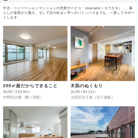
中古・リノベーションマンションの売買サービス「cowcamo（カウカモ）」。暮
らしの妄想から購入、そして次の住まい手へのバトンパスまでも、一貫してサポー
トします。
200㎡超だからできること
木肌のぬくもり
4LDK / 218.94㎡
3LDK / 64.13㎡
中野区白鷺
（鷺ノ宮駅）
大田区北千束
（北千束駅）