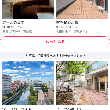
アールの美学
空を秘めた館
3LDK / 88.71㎡
3LDK / 104.16㎡
三鷹市下連雀
（三鷹駅）
大田区中央
（西馬込駅）
もっと見る
清澄・門前仲町
のおすすめ中古マンション
深川リバーサイド
ヒミツのキヨスミ