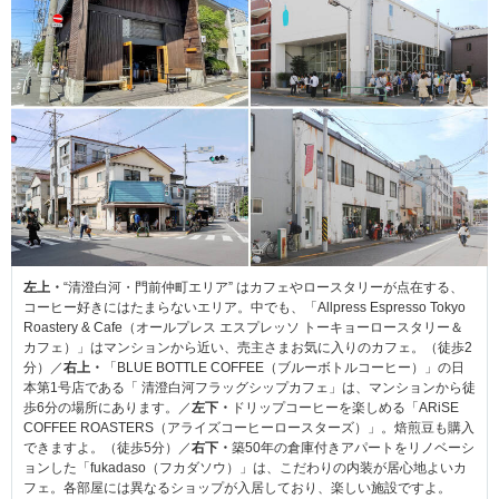
左上・
“清澄白河・門前仲町エリア” はカフェやロースタリーが点在する、
コーヒー好きにはたまらないエリア。中でも、「Allpress Espresso Tokyo
Roastery & Cafe（オールプレス エスプレッソ トーキョーロースタリー＆
カフェ）」はマンションから近い、売主さまお気に入りのカフェ。（徒歩2
分）／
右上・
「BLUE BOTTLE COFFEE（ブルーボトルコーヒー）」の日
本第1号店である「 清澄白河フラッグシップカフェ」は、マンションから徒
歩6分の場所にあります。／
左下・
ドリップコーヒーを楽しめる「ARiSE
COFFEE ROASTERS（アライズコーヒーロースターズ）」。焙煎豆も購入
できますよ。（徒歩5分）／
右下・
築50年の倉庫付きアパートをリノベーシ
ョンした「fukadaso（フカダソウ）」は、こだわりの内装が居心地よいカ
フェ。各部屋には異なるショップが入居しており、楽しい施設ですよ。