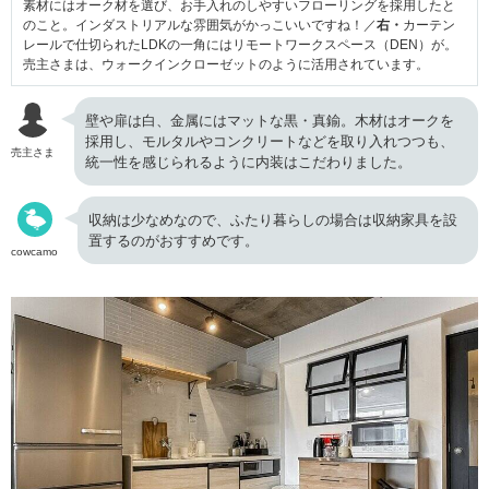
素材にはオーク材を選び、お手入れのしやすいフローリングを採用したと
のこと。インダストリアルな雰囲気がかっこいいですね！／
右・
カーテン
レールで仕切られたLDKの一角にはリモートワークスペース（DEN）が。
売主さまは、ウォークインクローゼットのように活用されています。
壁や扉は白、金属にはマットな黒・真鍮。木材はオークを
採用し、モルタルやコンクリートなどを取り入れつつも、
売主さま
統一性を感じられるように内装はこだわりました。
収納は少なめなので、ふたり暮らしの場合は収納家具を設
置するのがおすすめです。
cowcamo