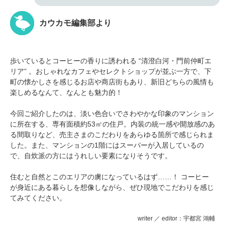
カウカモ編集部より
歩いているとコーヒーの香りに誘われる “清澄白河・門前仲町エ
リア” 。おしゃれなカフェやセレクトショップが並ぶ一方で、下
町の懐かしさを感じるお店や商店街もあり、新旧どちらの風情も
楽しめるなんて、なんとも魅力的！
今回ご紹介したのは、淡い色合いでさわやかな印象のマンション
に所在する、専有面積約53㎡の住戸。内装の統一感や開放感のあ
る間取りなど、売主さまのこだわりをあらゆる箇所で感じられま
した。また、マンションの1階にはスーパーが入居しているの
で、自炊派の方にはうれしい要素になりそうです。
住むと自然とこのエリアの虜になっているはず……！ コーヒー
が身近にある暮らしを想像しながら、ぜひ現地でこだわりを感じ
てみてください。
writer ／ editor：宇都宮 鴻輔