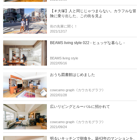
【＃大塚】人と同じじゃつまらない。カラフルな冒
険に乗り出した、この街を見よ
街の先輩に聞く！
2021/12/17
BEAMS living style 022 - ヒュッゲな暮らし -
BEAMS living style
2022/05/16
おうち図書館はじめました
cowcamo graph《カウカモグラフ》
2022/01/28
広いリビングとルーバルに招かれて
cowcamo graph《カウカモグラフ》
2021/09/24
明るいキッチンで朝食を。築43年のマンションを、