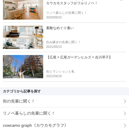
カウカモスタッフがフルリノベ！
リノベ暮らしの先輩に聞く！
2020/09/15
素敵なめぐり逢い
住み継ぎの先輩に聞く！
2021/05/13
【広尾 × 広尾ガーデンヒルズ × 吉川琴子】
街とマンションと私
2021/04/19
カテゴリから記事を探す
街の先輩に聞く！
リノベ暮らしの先輩に聞く！
cowcamo graph《カウカモグラフ》