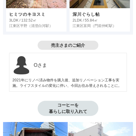
ヒミツのキヨスミ
深川ぐらし帖
3LDK / 132.52㎡
2LDK / 55.84㎡
江東区平野
（清澄白河駅）
江東区富岡
（門前仲町駅）
売主さまのご紹介
Oさま
2021年にリノベ済み物件を購入後、追加リノベーション工事を実
施。ライフスタイルの変化に伴い、今回お住み替えされることに。
コーヒーを

暮らしに取り入れて