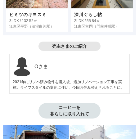
ヒミツのキヨスミ
深川ぐらし帖
3LDK / 132.52㎡
2LDK / 55.84㎡
江東区平野
（清澄白河駅）
江東区富岡
（門前仲町駅）
売主さまのご紹介
Oさま
2021年にリノベ済み物件を購入後、追加リノベーション工事を実
施。ライフスタイルの変化に伴い、今回お住み替えされることに。
コーヒーを

暮らしに取り入れて