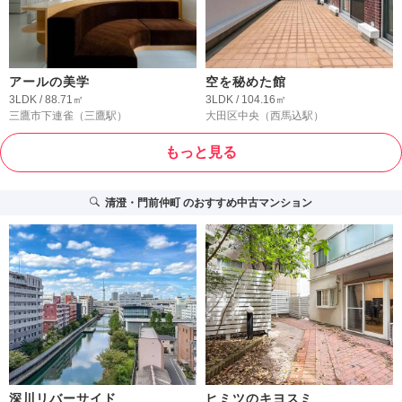
アールの美学
空を秘めた館
3LDK / 88.71㎡
3LDK / 104.16㎡
三鷹市下連雀
（三鷹駅）
大田区中央
（西馬込駅）
もっと見る
清澄・門前仲町
のおすすめ中古マンション
深川リバーサイド
ヒミツのキヨスミ