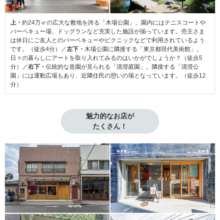
上・
約24万㎡の広大な敷地を誇る「木場公園」。園内にはテニスコートや
バーベキュー場、ドッグランなど充実した施設が揃っています。売主さま
は休日にご友人とのバーベキューやピクニックなどで利用されているよう
です。（徒歩4分）／
左下・
木場公園に隣接する「東京都現代美術館」。
日々の暮らしにアートを取り入れてみるのはいかがでしょうか？（徒歩5
分）／
右下・
伝統的な造園が見られる「清澄庭園」。隣接する「清澄公
園」には運動広場もあり、近隣住民の憩いの場となっています。（徒歩12
分）
魅力的なお店が

たくさん！