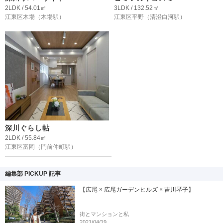
2LDK / 54.01㎡
3LDK / 132.52㎡
江東区木場
（木場駅）
江東区平野
（清澄白河駅）
深川ぐらし帖
2LDK / 55.84㎡
江東区富岡
（門前仲町駅）
編集部 PICKUP 記事
【広尾 × 広尾ガーデンヒルズ × 吉川琴子】
街とマンションと私
2021/04/19