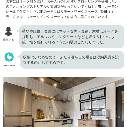
素材にはオーク材を選び、お手入れのしやすいフローリングを採用したと
のこと。インダストリアルな雰囲気がかっこいいですね！／
右・
カーテン
レールで仕切られたLDKの一角にはリモートワークスペース（DEN）が。
売主さまは、ウォークインクローゼットのように活用されています。
壁や扉は白、金属にはマットな黒・真鍮。木材はオークを
採用し、モルタルやコンクリートなどを取り入れつつも、
売主さま
統一性を感じられるように内装はこだわりました。
収納は少なめなので、ふたり暮らしの場合は収納家具を設
置するのがおすすめです。
cowcamo