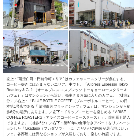
左上・
“清澄白河・門前仲町エリア” はカフェやロースタリーが点在する、
コーヒー好きにはたまらないエリア。中でも、「Allpress Espresso Tokyo
Roastery & Cafe（オールプレス エスプレッソ トーキョーロースタリー＆
カフェ）」はマンションから近い、売主さまお気に入りのカフェ。（徒歩2
分）／
右上・
「BLUE BOTTLE COFFEE（ブルーボトルコーヒー）」の日
本第1号店である「 清澄白河フラッグシップカフェ」は、マンションから徒
歩6分の場所にあります。／
左下・
ドリップコーヒーを楽しめる「ARiSE
COFFEE ROASTERS（アライズコーヒーロースターズ）」。焙煎豆も購入
できますよ。（徒歩5分）／
右下・
築50年の倉庫付きアパートをリノベーシ
ョンした「fukadaso（フカダソウ）」は、こだわりの内装が居心地よいカ
フェ。各部屋には異なるショップが入居しており、楽しい施設ですよ。