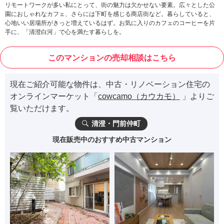
リモートワークが多い私にとって、街の魅力は欠かせない要素。広々とした公
園におしゃれなカフェ、さらには下町を感じる商店街など。暮らしていると、
心地いい居場所がきっと増えているはず。お気に入りのカフェのコーヒーを片
手に、「清澄白河」で心を満たす暮らしを。
このマンションの売却相談はこちら
現在ご紹介可能な物件は、中古・リノベーション住宅の
オンラインマーケット「
cowcamo（カウカモ）
」よりご
覧いただけます。
清澄・門前仲町
現在販売中のおすすめ中古マンション