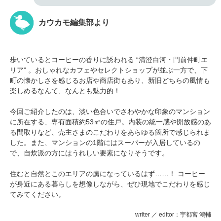
カウカモ編集部より
歩いているとコーヒーの香りに誘われる “清澄白河・門前仲町エ
リア” 。おしゃれなカフェやセレクトショップが並ぶ一方で、下
町の懐かしさを感じるお店や商店街もあり、新旧どちらの風情も
楽しめるなんて、なんとも魅力的！
今回ご紹介したのは、淡い色合いでさわやかな印象のマンション
に所在する、専有面積約53㎡の住戸。内装の統一感や開放感のあ
る間取りなど、売主さまのこだわりをあらゆる箇所で感じられま
した。また、マンションの1階にはスーパーが入居しているの
で、自炊派の方にはうれしい要素になりそうです。
住むと自然とこのエリアの虜になっているはず……！ コーヒー
が身近にある暮らしを想像しながら、ぜひ現地でこだわりを感じ
てみてください。
writer ／ editor：宇都宮 鴻輔