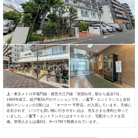
上・
東京メトロ半蔵門線・都営大江戸線「清澄白河」駅から徒歩7分。
1980年竣工、総戸数56戸のマンションです。／
左下・
エントランスと反対
側のマンションの1階には、「オーケー 平野店」が入居しています。天候に
左右されず、いつでも買い物に行きやすい点は、売主さまも便利と仰って
いました。／
右下・
エントランスにはオートロック、宅配ボックスを完
備。管理人さんは週6日、9〜17時で勤務されています。