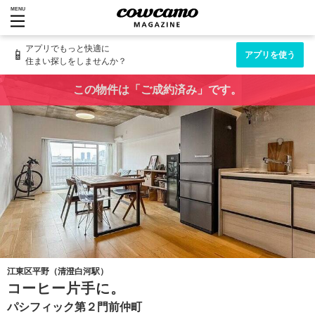
MENU
アプリでもっと快適に
📱
アプリを使う
住まい探しをしませんか？
この物件は「ご成約済み」です。
江東区平野（清澄白河駅）
コーヒー片手に。
パシフィック第２門前仲町