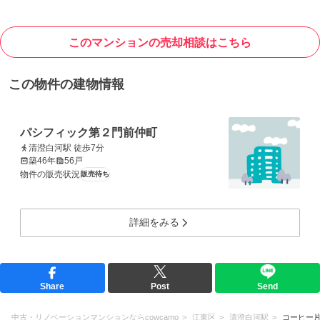
このマンションの売却相談はこちら
この物件の建物情報
パシフィック第２門前仲町
清澄白河駅 徒歩7分
築46年
56戸
物件の販売状況
販売待ち
詳細をみる
Share
Post
Send
中古・リノベーションマンションならcowcamo
江東区
清澄白河駅
コーヒー