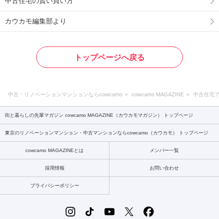
中古住宅の賢い買い方
カウカモ編集部より
トップページへ戻る
中古・リノベーションマンションならcowcamo
cowcamo MAGAZINE
中古住宅
街と暮らしの先輩マガジン cowcamo MAGAZINE（カウカモマガジン） トップページ
東京のリノベーションマンション・中古マンションならcowcamo（カウカモ） トップページ
cowcamo MAGAZINEとは
メンバー一覧
採用情報
お問い合わせ
プライバシーポリシー