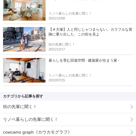
リノベ暮らしの先輩に聞く！
2021/12/08
【＃大塚】人と同じじゃつまらない。カラフルな冒
険に乗り出した、この街を見よ
街の先輩に聞く！
2021/12/17
暮らしを育む回遊空間 - 建築家が住まう家 -
リノベ暮らしの先輩に聞く！
2022/07/15
カテゴリから記事を探す
街の先輩に聞く！
リノベ暮らしの先輩に聞く！
cowcamo graph《カウカモグラフ》