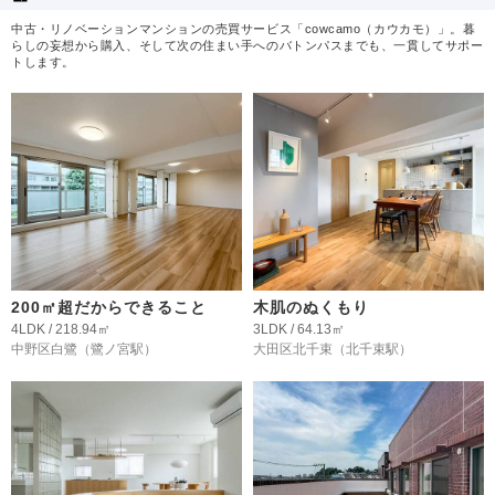
中古・リノベーションマンションの売買サービス「cowcamo（カウカモ）」。暮
らしの妄想から購入、そして次の住まい手へのバトンパスまでも、一貫してサポー
トします。
200㎡超だからできること
木肌のぬくもり
4LDK / 218.94㎡
3LDK / 64.13㎡
中野区白鷺
（鷺ノ宮駅）
大田区北千束
（北千束駅）