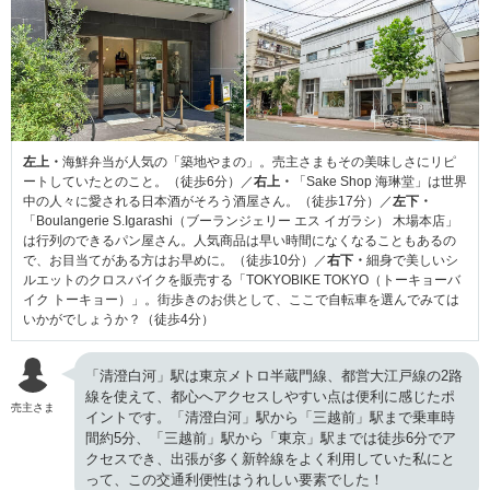
左上・
海鮮弁当が人気の「築地やまの」。売主さまもその美味しさにリピ
ートしていたとのこと。（徒歩6分）／
右上・
「Sake Shop 海琳堂」は世界
中の人々に愛される日本酒がそろう酒屋さん。（徒歩17分）／
左下・
「Boulangerie S.Igarashi（ブーランジェリー エス イガラシ） 木場本店」
は行列のできるパン屋さん。人気商品は早い時間になくなることもあるの
で、お目当てがある方はお早めに。（徒歩10分）／
右下・
細身で美しいシ
ルエットのクロスバイクを販売する「TOKYOBIKE TOKYO（トーキョーバ
イク トーキョー）」。街歩きのお供として、ここで自転車を選んでみては
いかがでしょうか？（徒歩4分）
「清澄白河」駅は東京メトロ半蔵門線、都営大江戸線の2路
線を使えて、都心へアクセスしやすい点は便利に感じたポ
売主さま
イントです。「清澄白河」駅から「三越前」駅まで乗車時
間約5分、「三越前」駅から「東京」駅までは徒歩6分でア
クセスでき、出張が多く新幹線をよく利用していた私にと
って、この交通利便性はうれしい要素でした！