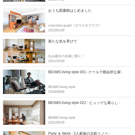
おうち図書館はじめました
cowcamo graph《カウカモグラフ》
2022/01/28
新たな色を帯びて
住み継ぎの先輩に聞く！
2021/10/18
BEAMS living style 001 -クールで都会的な家-
BEAMS living style
2018/09/06
BEAMS living style 022 - ヒュッゲな暮らし -
BEAMS living style
2022/05/16
Party ＆ Work - 3人家族の北欧リノベ -