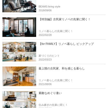
BEAMS living style
2018/09/06
【特別編】古民家リノベの先輩に聞く！
リノベ暮らしの先輩に聞く！
2022/02/28
【for FAMILY】リノベ暮らし ピックアップ
家づくりのヒント
2022/03/23
最上階の古民家、和を感じる暮らし
リノベ暮らしの先輩に聞く！
2021/08/06
素敵なめぐり逢い
住み継ぎの先輩に聞く！