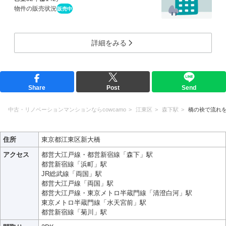
物件の販売状況
販売中
詳細をみる
Share
Post
Send
中古・リノベーションマンションならcowcamo
江東区
森下駅
橋の袂で流れ
住所
東京都江東区新大橋
アクセス
都営大江戸線・都営新宿線「森下」駅
都営新宿線「浜町」駅
JR総武線「両国」駅
都営大江戸線「両国」駅
都営大江戸線・東京メトロ半蔵門線「清澄白河」駅
東京メトロ半蔵門線「水天宮前」駅
都営新宿線「菊川」駅