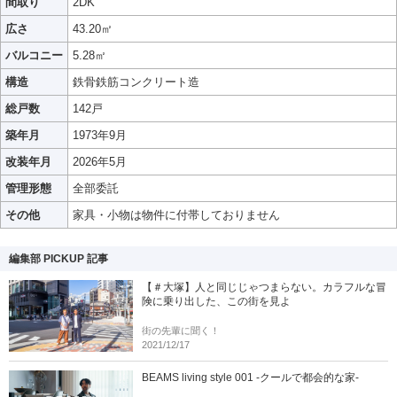
間取り
2DK
広さ
43.20㎡
バルコニー
5.28㎡
構造
鉄骨鉄筋コンクリート造
総戸数
142戸
築年月
1973年9月
改装年月
2026年5月
管理形態
全部委託
その他
家具・小物は物件に付帯しておりません
編集部 PICKUP 記事
【＃大塚】人と同じじゃつまらない。カラフルな冒
険に乗り出した、この街を見よ
街の先輩に聞く！
2021/12/17
BEAMS living style 001 -クールで都会的な家-