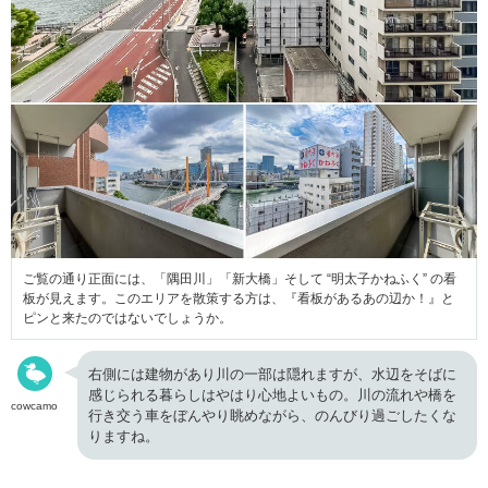
ご覧の通り正面には、「隅田川」「新大橋」そして “明太子かねふく” の看
板が見えます。このエリアを散策する方は、『看板があるあの辺か！』と
ピンと来たのではないでしょうか。
右側には建物があり川の一部は隠れますが、水辺をそばに
感じられる暮らしはやはり心地よいもの。川の流れや橋を
cowcamo
行き交う車をぼんやり眺めながら、のんびり過ごしたくな
りますね。