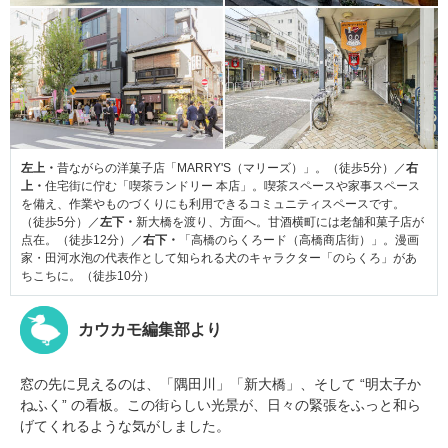
左上・
昔ながらの洋菓子店「MARRY'S（マリーズ）」。（徒歩5分）／
右
上・
住宅街に佇む「喫茶ランドリー 本店」。喫茶スペースや家事スペース
を備え、作業やものづくりにも利用できるコミュニティスペースです。
（徒歩5分）／
左下・
新大橋を渡り、方面へ。甘酒横町には老舗和菓子店が
点在。（徒歩12分）／
右下・
「高橋のらくろード（高橋商店街）」。漫画
家・田河水泡の代表作として知られる犬のキャラクター「のらくろ」があ
ちこちに。（徒歩10分）
カウカモ編集部より
窓の先に見えるのは、「隅田川」「新大橋」、そして “明太子か
ねふく” の看板。この街らしい光景が、日々の緊張をふっと和ら
げてくれるような気がしました。