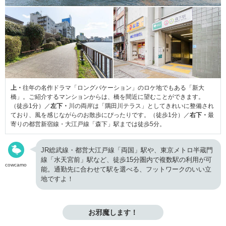
上・
往年の名作ドラマ「ロングバケーション」のロケ地でもある「新大
橋」。ご紹介するマンションからは、橋を間近に望むことができます。
（徒歩1分）／
左下・
川の両岸は「隅田川テラス」としてきれいに整備され
ており、風を感じながらのお散歩にぴったりです。（徒歩1分）／
右下・
最
寄りの都営新宿線・大江戸線「森下」駅までは徒歩5分。
JR総武線・都営大江戸線「両国」駅や、東京メトロ半蔵門
線「水天宮前」駅など、徒歩15分圏内で複数駅の利用が可
cowcamo
能。通勤先に合わせて駅を選べる、フットワークのいい立
地ですよ！
お邪魔します！