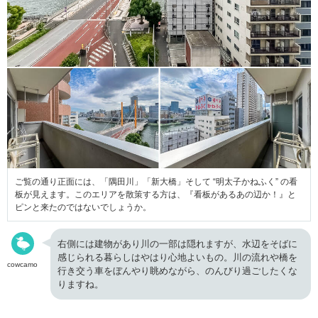
ご覧の通り正面には、「隅田川」「新大橋」そして “明太子かねふく” の看
板が見えます。このエリアを散策する方は、『看板があるあの辺か！』と
ピンと来たのではないでしょうか。
右側には建物があり川の一部は隠れますが、水辺をそばに
感じられる暮らしはやはり心地よいもの。川の流れや橋を
cowcamo
行き交う車をぼんやり眺めながら、のんびり過ごしたくな
りますね。