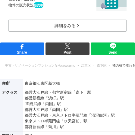
物件の販売状況
販売中
詳細をみる
Share
Post
Send
中古・リノベーションマンションならcowcamo
江東区
森下駅
橋の袂で流れ
住所
東京都江東区新大橋
アクセス
都営大江戸線・都営新宿線「森下」駅
都営新宿線「浜町」駅
JR総武線「両国」駅
都営大江戸線「両国」駅
都営大江戸線・東京メトロ半蔵門線「清澄白河」駅
東京メトロ半蔵門線「水天宮前」駅
都営新宿線「菊川」駅