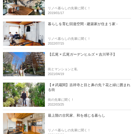
リノベ暮らしの先輩に聞く！
2019/01/17
暮らしを育む回遊空間 - 建築家が住まう家 -
リノベ暮らしの先輩に聞く！
2022/07/15
【広尾 × 広尾ガーデンヒルズ × 吉川琴子】
街とマンションと私
2021/04/19
【＃武蔵関】吉祥寺と目と鼻の先？花と緑に囲まれ
る街
街の先輩に聞く！
2022/03/25
最上階の古民家、和を感じる暮らし
リノベ暮らしの先輩に聞く！