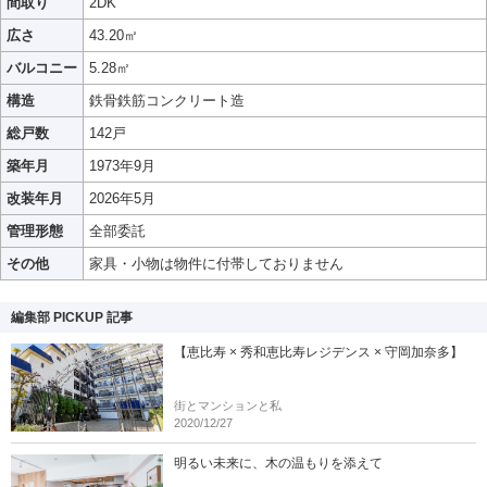
間取り
2DK
広さ
43.20㎡
バルコニー
5.28㎡
構造
鉄骨鉄筋コンクリート造
総戸数
142戸
築年月
1973年9月
改装年月
2026年5月
管理形態
全部委託
その他
家具・小物は物件に付帯しておりません
編集部 PICKUP 記事
【恵比寿 × 秀和恵比寿レジデンス × 守岡加奈多】
街とマンションと私
2020/12/27
明るい未来に、木の温もりを添えて