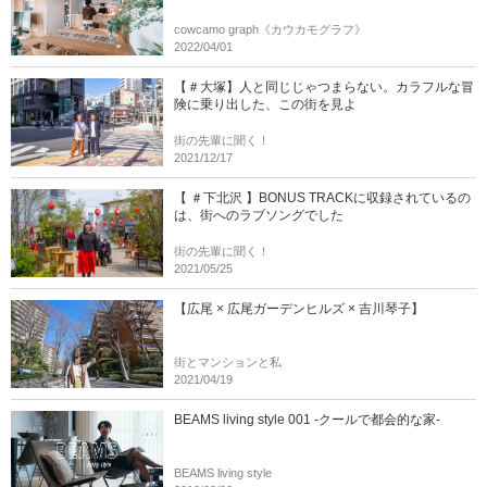
cowcamo graph《カウカモグラフ》
2022/04/01
【＃大塚】人と同じじゃつまらない。カラフルな冒
険に乗り出した、この街を見よ
街の先輩に聞く！
2021/12/17
【 ＃下北沢 】BONUS TRACKに収録されているの
は、街へのラブソングでした
街の先輩に聞く！
2021/05/25
【広尾 × 広尾ガーデンヒルズ × 吉川琴子】
街とマンションと私
2021/04/19
BEAMS living style 001 -クールで都会的な家-
BEAMS living style