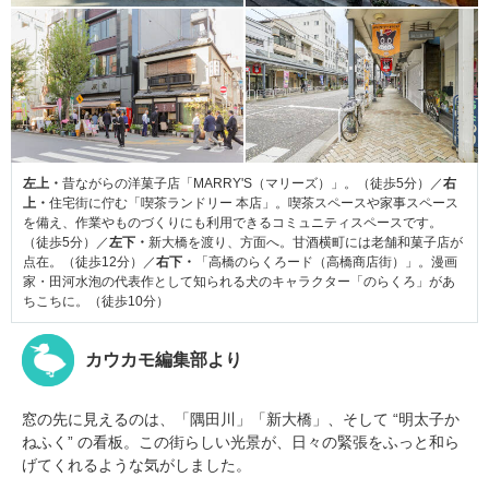
左上・
昔ながらの洋菓子店「MARRY'S（マリーズ）」。（徒歩5分）／
右
上・
住宅街に佇む「喫茶ランドリー 本店」。喫茶スペースや家事スペース
を備え、作業やものづくりにも利用できるコミュニティスペースです。
（徒歩5分）／
左下・
新大橋を渡り、方面へ。甘酒横町には老舗和菓子店が
点在。（徒歩12分）／
右下・
「高橋のらくろード（高橋商店街）」。漫画
家・田河水泡の代表作として知られる犬のキャラクター「のらくろ」があ
ちこちに。（徒歩10分）
カウカモ編集部より
窓の先に見えるのは、「隅田川」「新大橋」、そして “明太子か
ねふく” の看板。この街らしい光景が、日々の緊張をふっと和ら
げてくれるような気がしました。