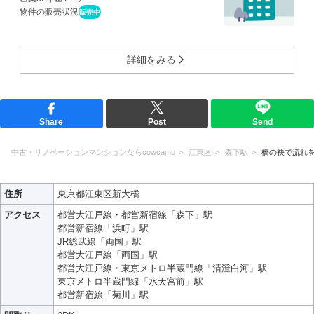
物件の販売状況
販売中
詳細をみる
Share
Post
Send
中古・リノベーションマンションならcowcamo
江東区
森下駅
橋の袂で流れ
住所
東京都江東区新大橋
アクセス
都営大江戸線・都営新宿線「森下」駅
都営新宿線「浜町」駅
JR総武線「両国」駅
都営大江戸線「両国」駅
都営大江戸線・東京メトロ半蔵門線「清澄白河」駅
東京メトロ半蔵門線「水天宮前」駅
都営新宿線「菊川」駅