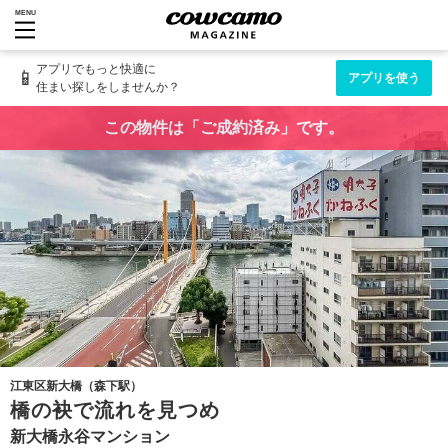
MENU
アプリでもっと快適に
📱
アプリを使う
住まい探しをしませんか？
この物件は「ご成約済み」です。
江東区新大橋（森下駅）
橋の袂で流れを見つめ
新大橋永谷マンション