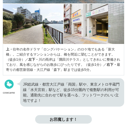
上・
往年の名作ドラマ「ロングバケーション」のロケ地でもある「新大
橋」。ご紹介するマンションからは、橋を間近に望むことができます。
（徒歩1分）／
左下・
川の両岸は「隅田川テラス」としてきれいに整備され
ており、風を感じながらのお散歩にぴったりです。（徒歩1分）／
右下・
最
寄りの都営新宿線・大江戸線「森下」駅までは徒歩5分。
JR総武線・都営大江戸線「両国」駅や、東京メトロ半蔵門
線「水天宮前」駅など、徒歩15分圏内で複数駅の利用が可
cowcamo
能。通勤先に合わせて駅を選べる、フットワークのいい立
地ですよ！
お邪魔します！