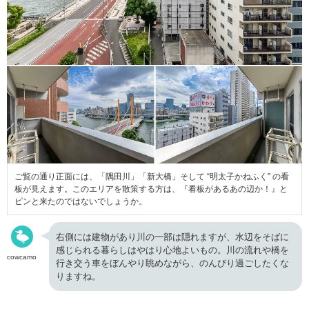
ご覧の通り正面には、「隅田川」「新大橋」そして “明太子かねふく” の看
板が見えます。このエリアを散策する方は、『看板があるあの辺か！』と
ピンと来たのではないでしょうか。
右側には建物があり川の一部は隠れますが、水辺をそばに
感じられる暮らしはやはり心地よいもの。川の流れや橋を
cowcamo
行き交う車をぼんやり眺めながら、のんびり過ごしたくな
りますね。