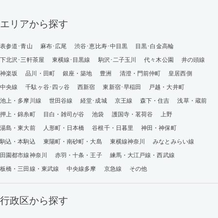
エリアから探す
表参道･青山
麻布･広尾
渋谷･恵比寿･中目黒
目黒･白金高輪
下北沢･三軒茶屋
東横線･目黒線
駒沢･二子玉川
代々木公園
井の頭線
神楽坂
品川・田町
銀座・築地
豊洲
清澄・門前仲町
皇居西側
中央線
千駄ヶ谷･四ッ谷
西新宿
東新宿･早稲田
戸越・大井町
池上・多摩川線
世田谷線
経堂･成城
京王線
森下・住吉
浅草・蔵前
押上・錦糸町
目白・雑司が谷
池袋
護国寺・茗荷谷
上野
湯島・東大前
人形町・日本橋
谷根千・日暮里
神田・神保町
駒込・本駒込
東陽町・南砂町・大島
東横線神奈川
みなとみらい線
田園都市線神奈川
赤羽・十条・王子
練馬・大江戸線・西武線
板橋・三田線・東武線
中央線多摩
京急線
その他
行政区から探す