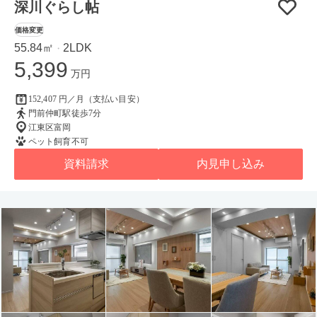
深川ぐらし帖
価格変更
55.84㎡
2LDK
・
5,399
万円
152,407 円／月（支払い目安）
門前仲町駅徒歩7分
江東区富岡
ペット飼育不可
資料請求
内見申し込み