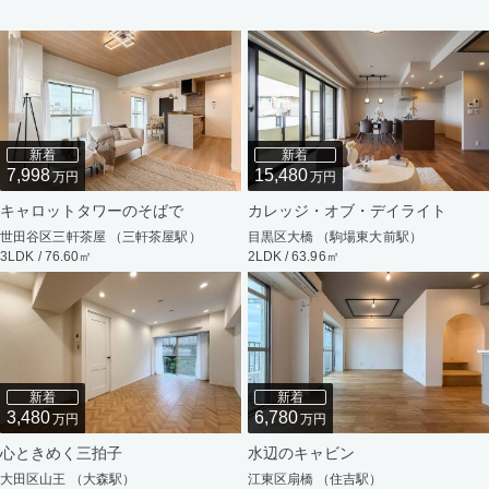
新着
新着
7,998
15,480
万円
万円
キャロットタワーのそばで
カレッジ・オブ・デイライト
世田谷区三軒茶屋 （三軒茶屋駅）
目黒区大橋 （駒場東大前駅）
3LDK / 76.60㎡
2LDK / 63.96㎡
新着
新着
3,480
6,780
万円
万円
心ときめく三拍子
水辺のキャビン
大田区山王 （大森駅）
江東区扇橋 （住吉駅）