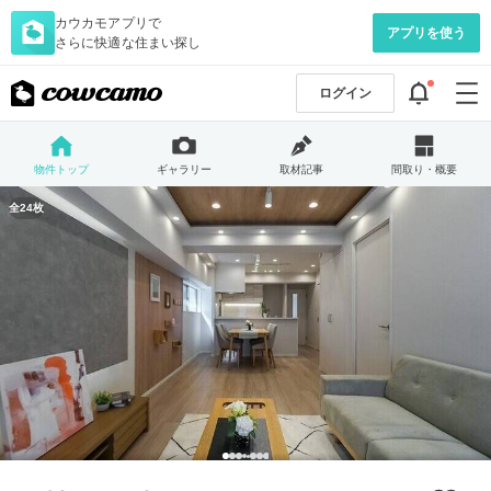
カウカモアプリで
アプリを使う
さらに快適な住まい探し
ログイン
物件トップ
ギャラリー
取材記事
間取り・概要
全24枚