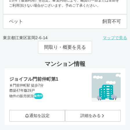
1.0%（優遇利用）を想定。審査内容により、融資の一部または全部を
ご利用頂けない場合がございます。予めご了承ください。
ペット
飼育不可
東京都江東区富岡2-6-14
マップで見る
間取り・概要を見る
マンション情報
ジョイフル門前仲町第1
門前仲町駅 徒歩7分
築47年
29戸
物件の販売状況
販売中
通知を設定
詳細をみる