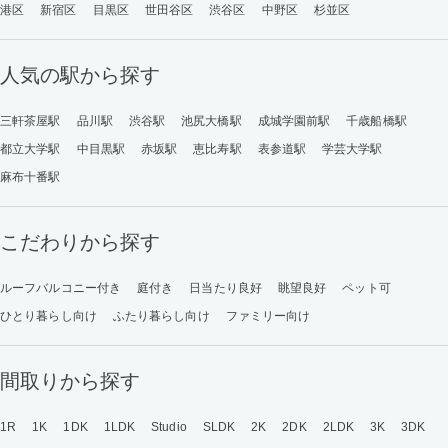
港区
新宿区
目黒区
世田谷区
渋谷区
中野区
杉並区
人気の駅から探す
三軒茶屋駅
品川駅
渋谷駅
池尻大橋駅
成城学園前駅
千歳船橋駅
都立大学駅
中目黒駅
赤坂駅
恵比寿駅
表参道駅
学芸大学駅
麻布十番駅
こだわりから探す
ルーフバルコニー付き
庭付き
日当たり良好
眺望良好
ペット可
ひとり暮らし向け
ふたり暮らし向け
ファミリー向け
間取りから探す
1R
1K
1DK
1LDK
Studio
SLDK
2K
2DK
2LDK
3K
3DK