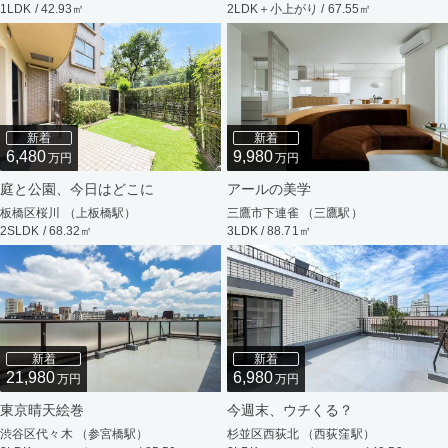
1LDK / 42.93㎡
2LDK＋小上がり / 67.55㎡
新着
新着
6,480
9,980
万円
万円
庭と公園、今日はどこに
アールの美学
板橋区桜川 （上板橋駅）
三鷹市下連雀 （三鷹駅）
2SLDK / 68.32㎡
3LDK / 88.71㎡
新着
新着
21,980
6,980
万円
万円
東京晴天絵巻
今週末、ウチくる？
渋谷区代々木 （参宮橋駅）
杉並区西荻北 （西荻窪駅）