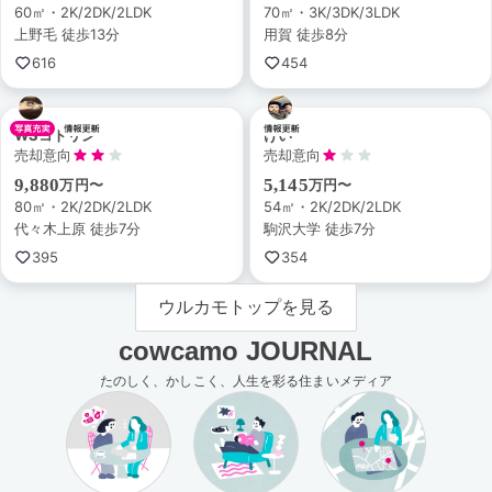
60㎡・2K/2DK/2LDK
70㎡・3K/3DK/3LDK
上野毛 徒歩13分
用賀 徒歩8分
616
454
WSコトリン
けい
売却意向
売却意向
9,880
5,145
万円〜
万円〜
80㎡・2K/2DK/2LDK
54㎡・2K/2DK/2LDK
代々木上原 徒歩7分
駒沢大学 徒歩7分
395
354
ウルカモトップを見る
cowcamo JOURNAL
たのしく、かしこく、人生を彩る住まいメディア