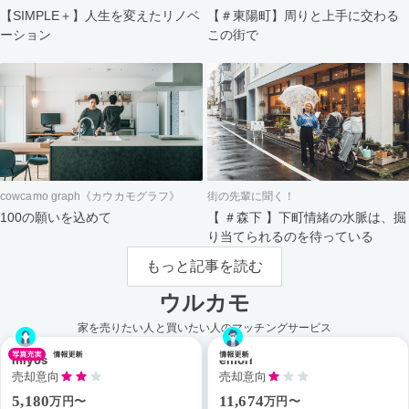
【＃東陽町】周りと上手に交わる
【SIMPLE＋】人生を変えたリノベ
この街で
ーション
cowcamo graph《カウカモグラフ》
街の先輩に聞く！
100の願いを込めて
【 ＃森下 】下町情緒の水脈は、掘
り当てられるのを待っている
もっと記事を読む
ウルカモ
家を売りたい人と買いたい人のマッチングサービス
miyos
emori
売却意向
売却意向
5,180
11,674
万円〜
万円〜