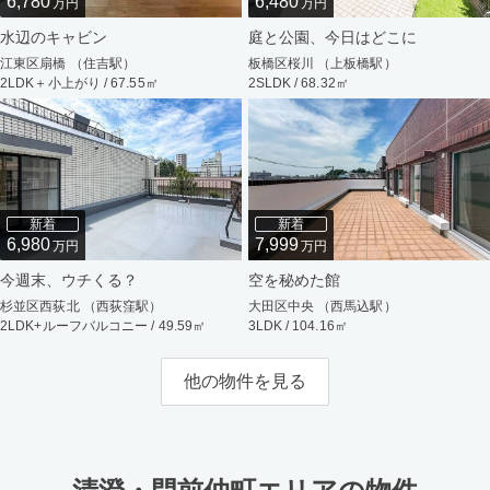
6,780
6,480
万円
万円
水辺のキャビン
庭と公園、今日はどこに
江東区扇橋 （住吉駅）
板橋区桜川 （上板橋駅）
2LDK＋小上がり / 67.55㎡
2SLDK / 68.32㎡
新着
新着
6,980
7,999
万円
万円
今週末、ウチくる？
空を秘めた館
杉並区西荻北 （西荻窪駅）
大田区中央 （西馬込駅）
2LDK+ルーフバルコニー / 49.59㎡
3LDK / 104.16㎡
他の物件を見る