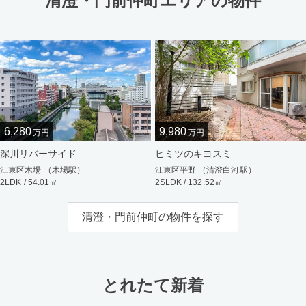
清澄・門前仲町エリアの物件
6,280
9,980
万円
万円
深川リバーサイド
ヒミツのキヨスミ
江東区木場 （木場駅）
江東区平野 （清澄白河駅）
2LDK / 54.01㎡
2SLDK / 132.52㎡
清澄・門前仲町の物件を探す
とれたて新着