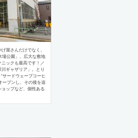
やげ屋さんだけでなく、
木場公園」。広大な敷地
クニックも最高です！／
深川ギャザリア」。とり
 “サードウェーブコーヒ
てオープンし、その後を追
ショップなど、個性ある