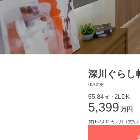
深川ぐらし
価格変更
55.84㎡
2LDK
・
5,399
万円
152,407 円／月（支