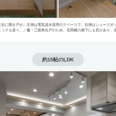
左右に開き戸が。左側は電気温水器用のスペースで、右側はシューズボ
ェックも楽々。／
右・
三面角住戸のため、玄関横の廊下にも窓があり、
約15帖のLDK