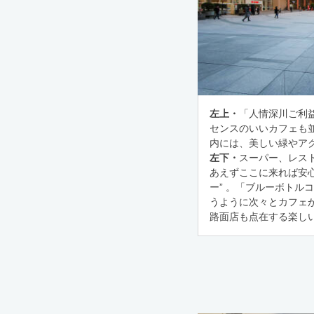
左上・
「人情深川ご利
センスのいいカフェも
内には、美しい緑やア
左下・
スーパー、レス
あえずここに来れば安
ー” 。「ブルーボトル
うように次々とカフェ
路面店も点在する楽しい