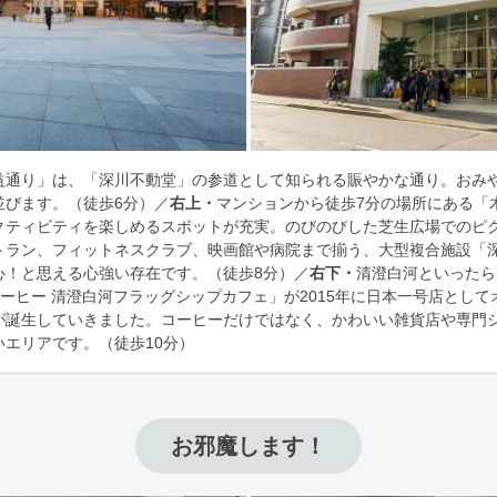
益通り」は、「深川不動堂」の参道として知られる賑やかな通り。おみ
並びます。（徒歩6分）／
右上・
マンションから徒歩7分の場所にある「
クティビティを楽しめるスポットが充実。のびのびした芝生広場でのピ
トラン、フィットネスクラブ、映画館や病院まで揃う、大型複合施設「
心！と思える心強い存在です。（徒歩8分）／
右下・
清澄白河といったら
コーヒー 清澄白河フラッグシップカフェ」が2015年に日本一号店とし
が誕生していきました。コーヒーだけではなく、かわいい雑貨店や専門
エリアです。（徒歩10分）
お邪魔します！