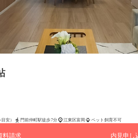
帖
払い目安）
門前仲町駅徒歩7分
江東区富岡
ペット飼育不可
資料請求
内見申し