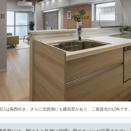
開口は南西向き。さらに北西側にも腰高窓があり、二面採光のLDKです