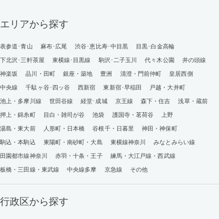
エリアから探す
表参道･青山
麻布･広尾
渋谷･恵比寿･中目黒
目黒･白金高輪
下北沢･三軒茶屋
東横線･目黒線
駒沢･二子玉川
代々木公園
井の頭線
神楽坂
品川・田町
銀座・築地
豊洲
清澄・門前仲町
皇居西側
中央線
千駄ヶ谷･四ッ谷
西新宿
東新宿･早稲田
戸越・大井町
池上・多摩川線
世田谷線
経堂･成城
京王線
森下・住吉
浅草・蔵前
押上・錦糸町
目白・雑司が谷
池袋
護国寺・茗荷谷
上野
湯島・東大前
人形町・日本橋
谷根千・日暮里
神田・神保町
駒込・本駒込
東陽町・南砂町・大島
東横線神奈川
みなとみらい線
田園都市線神奈川
赤羽・十条・王子
練馬・大江戸線・西武線
板橋・三田線・東武線
中央線多摩
京急線
その他
行政区から探す