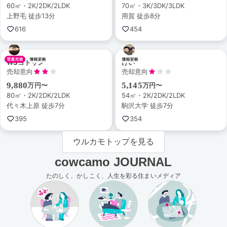
60㎡・2K/2DK/2LDK
70㎡・3K/3DK/3LDK
上野毛 徒歩13分
用賀 徒歩8分
616
454
WSコトリン
けい
売却意向
売却意向
9,880
5,145
万円〜
万円〜
80㎡・2K/2DK/2LDK
54㎡・2K/2DK/2LDK
代々木上原 徒歩7分
駒沢大学 徒歩7分
395
354
ウルカモトップを見る
cowcamo JOURNAL
たのしく、かしこく、人生を彩る住まいメディア