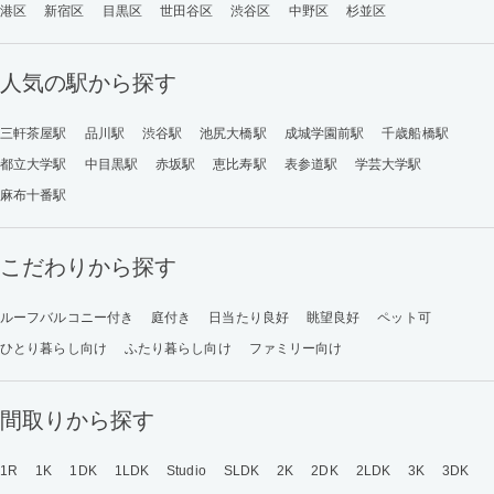
港区
新宿区
目黒区
世田谷区
渋谷区
中野区
杉並区
人気の駅から探す
三軒茶屋駅
品川駅
渋谷駅
池尻大橋駅
成城学園前駅
千歳船橋駅
都立大学駅
中目黒駅
赤坂駅
恵比寿駅
表参道駅
学芸大学駅
麻布十番駅
こだわりから探す
ルーフバルコニー付き
庭付き
日当たり良好
眺望良好
ペット可
ひとり暮らし向け
ふたり暮らし向け
ファミリー向け
間取りから探す
1R
1K
1DK
1LDK
Studio
SLDK
2K
2DK
2LDK
3K
3DK