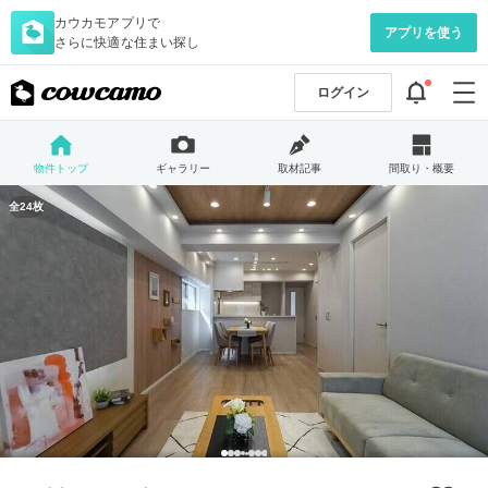
カウカモアプリで
アプリを使う
さらに快適な住まい探し
ログイン
物件トップ
ギャラリー
取材記事
間取り・概要
全24枚