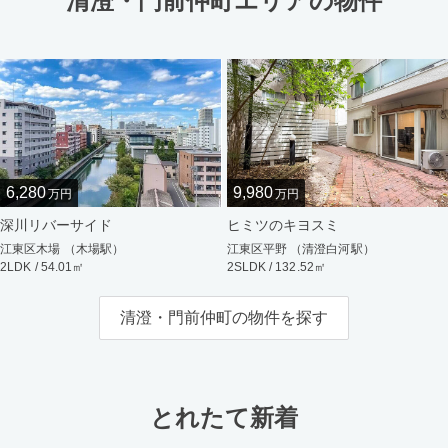
清澄・門前仲町エリアの物件
6,280
9,980
万円
万円
深川リバーサイド
ヒミツのキヨスミ
江東区木場 （木場駅）
江東区平野 （清澄白河駅）
2LDK / 54.01㎡
2SLDK / 132.52㎡
清澄・門前仲町の物件を探す
とれたて新着