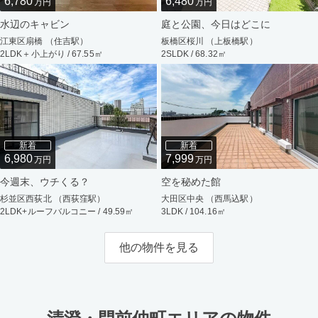
6,780
6,480
万円
万円
水辺のキャビン
庭と公園、今日はどこに
江東区扇橋 （住吉駅）
板橋区桜川 （上板橋駅）
2LDK＋小上がり / 67.55㎡
2SLDK / 68.32㎡
新着
新着
6,980
7,999
万円
万円
今週末、ウチくる？
空を秘めた館
杉並区西荻北 （西荻窪駅）
大田区中央 （西馬込駅）
2LDK+ルーフバルコニー / 49.59㎡
3LDK / 104.16㎡
他の物件を見る