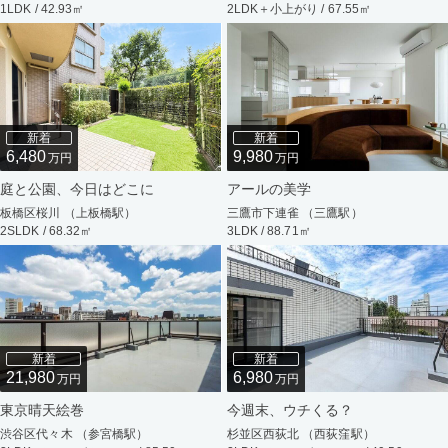
1LDK / 42.93㎡
2LDK＋小上がり / 67.55㎡
新着
新着
6,480
9,980
万円
万円
庭と公園、今日はどこに
アールの美学
板橋区桜川 （上板橋駅）
三鷹市下連雀 （三鷹駅）
2SLDK / 68.32㎡
3LDK / 88.71㎡
新着
新着
21,980
6,980
万円
万円
東京晴天絵巻
今週末、ウチくる？
渋谷区代々木 （参宮橋駅）
杉並区西荻北 （西荻窪駅）