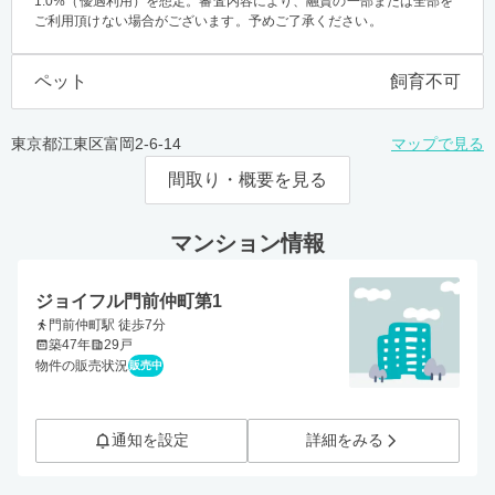
1.0%（優遇利用）を想定。審査内容により、融資の一部または全部を
ご利用頂けない場合がございます。予めご了承ください。
ペット
飼育不可
東京都江東区富岡2-6-14
マップで見る
間取り・概要を見る
マンション情報
ジョイフル門前仲町第1
門前仲町駅 徒歩7分
築47年
29戸
物件の販売状況
販売中
通知を設定
詳細をみる