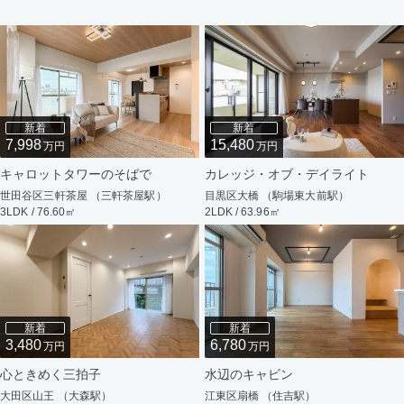
新着
新着
7,998
15,480
万円
万円
キャロットタワーのそばで
カレッジ・オブ・デイライト
世田谷区三軒茶屋 （三軒茶屋駅）
目黒区大橋 （駒場東大前駅）
3LDK / 76.60㎡
2LDK / 63.96㎡
新着
新着
3,480
6,780
万円
万円
心ときめく三拍子
水辺のキャビン
大田区山王 （大森駅）
江東区扇橋 （住吉駅）