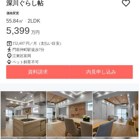
深川ぐらし帖
価格変更
55.84㎡
2LDK
・
5,399
万円
152,407 円／月（支払い目安）
門前仲町駅徒歩7分
江東区富岡
ペット飼育不可
資料請求
内見申し込み