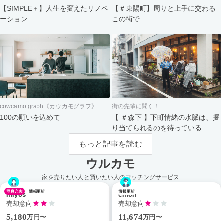
【＃東陽町】周りと上手に交わる
【SIMPLE＋】人生を変えたリノベ
この街で
ーション
cowcamo graph《カウカモグラフ》
街の先輩に聞く！
100の願いを込めて
【 ＃森下 】下町情緒の水脈は、掘
り当てられるのを待っている
もっと記事を読む
ウルカモ
家を売りたい人と買いたい人のマッチングサービス
miyos
emori
売却意向
売却意向
5,180
11,674
万円〜
万円〜