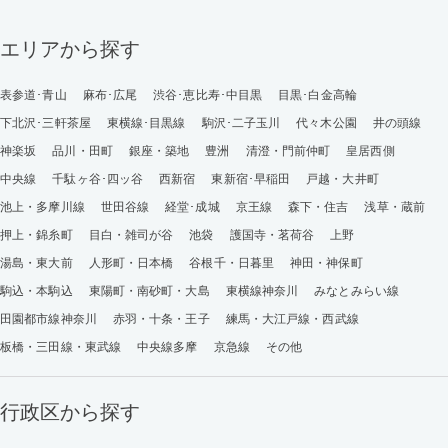
エリアから探す
表参道･青山
麻布･広尾
渋谷･恵比寿･中目黒
目黒･白金高輪
下北沢･三軒茶屋
東横線･目黒線
駒沢･二子玉川
代々木公園
井の頭線
神楽坂
品川・田町
銀座・築地
豊洲
清澄・門前仲町
皇居西側
中央線
千駄ヶ谷･四ッ谷
西新宿
東新宿･早稲田
戸越・大井町
池上・多摩川線
世田谷線
経堂･成城
京王線
森下・住吉
浅草・蔵前
押上・錦糸町
目白・雑司が谷
池袋
護国寺・茗荷谷
上野
湯島・東大前
人形町・日本橋
谷根千・日暮里
神田・神保町
駒込・本駒込
東陽町・南砂町・大島
東横線神奈川
みなとみらい線
田園都市線神奈川
赤羽・十条・王子
練馬・大江戸線・西武線
板橋・三田線・東武線
中央線多摩
京急線
その他
行政区から探す