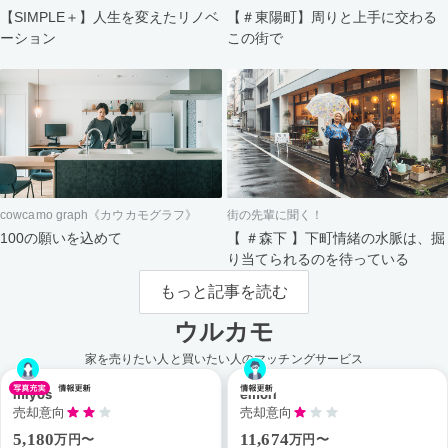
【＃東陽町】周りと上手に交わる
【SIMPLE＋】人生を変えたリノベ
この街で
ーション
cowcamo graph《カウカモグラフ》
街の先輩に聞く！
100の願いを込めて
【 ＃森下 】下町情緒の水脈は、掘
り当てられるのを待っている
もっと記事を読む
ウルカモ
家を売りたい人と買いたい人のマッチングサービス
miyos
emori
売却意向
売却意向
5,180
11,674
万円〜
万円〜