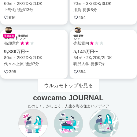
60㎡・2K/2DK/2LDK
70㎡・3K/3DK/3LDK
上野毛 徒歩13分
用賀 徒歩8分
616
454
WSコトリン
けい
売却意向
売却意向
9,880
5,145
万円〜
万円〜
80㎡・2K/2DK/2LDK
54㎡・2K/2DK/2LDK
代々木上原 徒歩7分
駒沢大学 徒歩7分
395
354
ウルカモトップを見る
cowcamo JOURNAL
たのしく、かしこく、人生を彩る住まいメディア