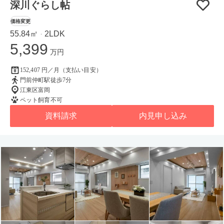
深川ぐらし帖
価格変更
55.84㎡
2LDK
・
5,399
万円
152,407 円／月（支払い目安）
門前仲町駅徒歩7分
江東区富岡
ペット飼育不可
資料請求
内見申し込み