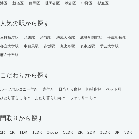
港区
新宿区
目黒区
世田谷区
渋谷区
中野区
杉並区
人気の駅から探す
三軒茶屋駅
品川駅
渋谷駅
池尻大橋駅
成城学園前駅
千歳船橋駅
都立大学駅
中目黒駅
赤坂駅
恵比寿駅
表参道駅
学芸大学駅
麻布十番駅
こだわりから探す
ルーフバルコニー付き
庭付き
日当たり良好
眺望良好
ペット可
ひとり暮らし向け
ふたり暮らし向け
ファミリー向け
間取りから探す
1R
1K
1DK
1LDK
Studio
SLDK
2K
2DK
2LDK
3K
3DK