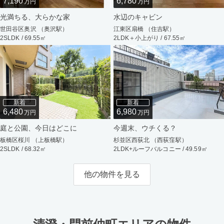
7,190
6,780
万円
万円
光満ちる、大らかな家
水辺のキャビン
世田谷区奥沢 （奥沢駅）
江東区扇橋 （住吉駅）
2SLDK / 69.55㎡
2LDK＋小上がり / 67.55㎡
新着
新着
6,480
6,980
万円
万円
庭と公園、今日はどこに
今週末、ウチくる？
板橋区桜川 （上板橋駅）
杉並区西荻北 （西荻窪駅）
2SLDK / 68.32㎡
2LDK+ルーフバルコニー / 49.59㎡
他の物件を見る