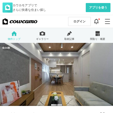
カウカモアプリで
アプリを使う
さらに快適な住まい探し
ログイン
物件トップ
ギャラリー
取材記事
間取り・概要
全24枚