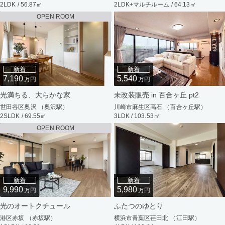
2LDK / 56.87㎡
2LDK+マルチルーム / 64.13㎡
OPEN ROOM
新着
新着
7,190
5,540
万円
万円
光満ちる、大らかな家
未改装販売 in 百合ヶ丘 pt2
世田谷区奥沢 （奥沢駅）
川崎市麻生区高石 （百合ヶ丘駅）
2SLDK / 69.55㎡
3LDK / 103.53㎡
OPEN ROOM
新着
新着
9,990
5,980
万円
万円
光のオートクチュール
ふたつのゆとり
港区赤坂 （赤坂駅）
横浜市青葉区荏田北 （江田駅）