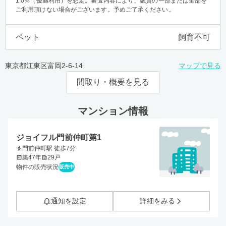
1.0%（優遇利用）を想定。審査内容により、融資の一部または全部を
ご利用頂けない場合がございます。予めご了承ください。
ペット
飼育不可
東京都江東区富岡2-6-14
マップで見る
間取り・概要を見る
マンション情報
ジョイフル門前仲町第1
門前仲町駅 徒歩7分
築47年
29戸
物件の販売状況
販売中
通知を設定
詳細をみる