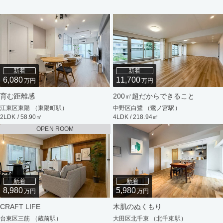
新着
新着
6,080
11,700
万円
万円
育む距離感
200㎡超だからできること
江東区東陽 （東陽町駅）
中野区白鷺 （鷺ノ宮駅）
2LDK / 58.90㎡
4LDK / 218.94㎡
OPEN ROOM
新着
新着
8,980
5,980
万円
万円
CRAFT LIFE
木肌のぬくもり
台東区三筋 （蔵前駅）
大田区北千束 （北千束駅）