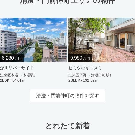
清澄・門前仲町エリアの物件
6,280
9,980
万円
万円
深川リバーサイド
ヒミツのキヨスミ
江東区木場 （木場駅）
江東区平野 （清澄白河駅）
2LDK / 54.01㎡
2SLDK / 132.52㎡
清澄・門前仲町の物件を探す
とれたて新着