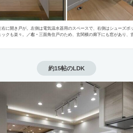
左右に開き戸が。左側は電気温水器用のスペースで、右側はシューズボ
ェックも楽々。／
右・
三面角住戸のため、玄関横の廊下にも窓があり、
約15帖のLDK