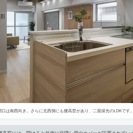
開口は南西向き。さらに北西側にも腰高窓があり、二面採光のLDKです