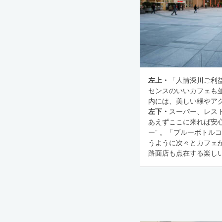
左上・
「人情深川ご利
センスのいいカフェも
内には、美しい緑やア
左下・
スーパー、レス
あえずここに来れば安
ー” 。「ブルーボトル
うように次々とカフェ
路面店も点在する楽しい