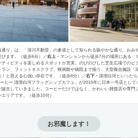
益通り」は、「深川不動堂」の参道として知られる賑やかな通り。おみ
並びます。（徒歩6分）／
右上・
マンションから徒歩7分の場所にある「
クティビティを楽しめるスポットが充実。のびのびした芝生広場でのピ
トラン、フィットネスクラブ、映画館や病院まで揃う、大型複合施設「
心！と思える心強い存在です。（徒歩8分）／
右下・
清澄白河といったら
コーヒー 清澄白河フラッグシップカフェ」が2015年に日本一号店とし
が誕生していきました。コーヒーだけではなく、かわいい雑貨店や専門
エリアです。（徒歩10分）
お邪魔します！