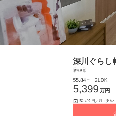
深川ぐらし
価格変更
55.84㎡
2LDK
・
5,399
万円
152,407 円／月（支