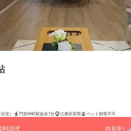
帖
払い目安）
門前仲町駅徒歩7分
江東区富岡
ペット飼育不可
資料請求
内見申し