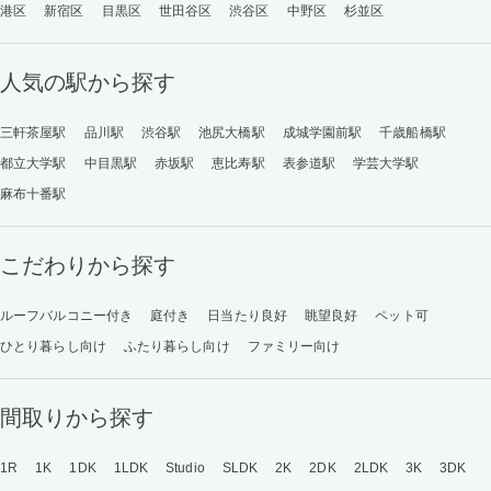
港区
新宿区
目黒区
世田谷区
渋谷区
中野区
杉並区
人気の駅から探す
三軒茶屋駅
品川駅
渋谷駅
池尻大橋駅
成城学園前駅
千歳船橋駅
都立大学駅
中目黒駅
赤坂駅
恵比寿駅
表参道駅
学芸大学駅
麻布十番駅
こだわりから探す
ルーフバルコニー付き
庭付き
日当たり良好
眺望良好
ペット可
ひとり暮らし向け
ふたり暮らし向け
ファミリー向け
間取りから探す
1R
1K
1DK
1LDK
Studio
SLDK
2K
2DK
2LDK
3K
3DK