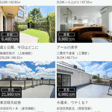
1LDK / 42.93㎡
2LDK＋小上がり / 67.55㎡
新着
新着
6,480
9,980
万円
万円
庭と公園、今日はどこに
アールの美学
板橋区桜川 （上板橋駅）
三鷹市下連雀 （三鷹駅）
2SLDK / 68.32㎡
3LDK / 88.71㎡
新着
新着
21,980
6,980
万円
万円
東京晴天絵巻
今週末、ウチくる？
渋谷区代々木 （参宮橋駅）
杉並区西荻北 （西荻窪駅）