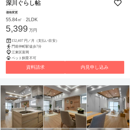
深川ぐらし帖
価格変更
55.84㎡
2LDK
・
5,399
万円
152,407 円／月（支払い目安）
門前仲町駅徒歩7分
江東区富岡
ペット飼育不可
資料請求
内見申し込み