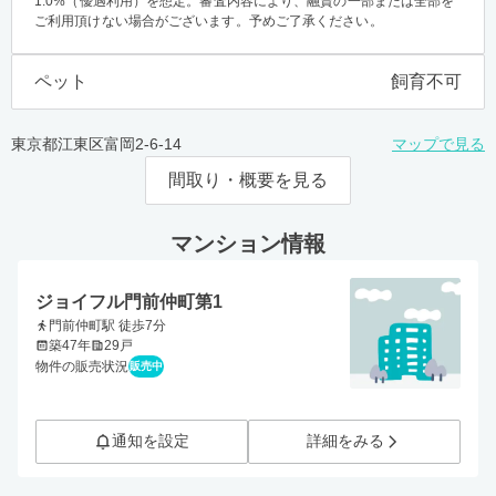
1.0%（優遇利用）を想定。審査内容により、融資の一部または全部を
ご利用頂けない場合がございます。予めご了承ください。
ペット
飼育不可
東京都江東区富岡2-6-14
マップで見る
間取り・概要を見る
マンション情報
ジョイフル門前仲町第1
門前仲町駅 徒歩7分
築47年
29戸
物件の販売状況
販売中
通知を設定
詳細をみる