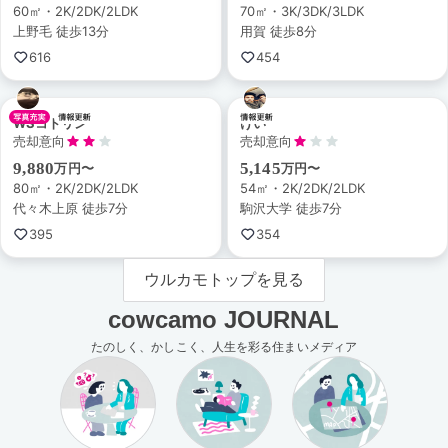
60㎡・2K/2DK/2LDK
70㎡・3K/3DK/3LDK
上野毛 徒歩13分
用賀 徒歩8分
616
454
WSコトリン
けい
売却意向
売却意向
9,880
5,145
万円〜
万円〜
80㎡・2K/2DK/2LDK
54㎡・2K/2DK/2LDK
代々木上原 徒歩7分
駒沢大学 徒歩7分
395
354
ウルカモトップを見る
cowcamo JOURNAL
たのしく、かしこく、人生を彩る住まいメディア