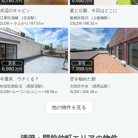
6,780
6,480
万円
万円
水辺のキャビン
庭と公園、今日はどこに
江東区扇橋 （住吉駅）
板橋区桜川 （上板橋駅）
2LDK＋小上がり / 67.55㎡
2SLDK / 68.32㎡
新着
新着
6,980
7,999
万円
万円
今週末、ウチくる？
空を秘めた館
杉並区西荻北 （西荻窪駅）
大田区中央 （西馬込駅）
2LDK+ルーフバルコニー / 49.59㎡
3LDK / 104.16㎡
他の物件を見る