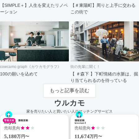
【＃東陽町】周りと上手に交わる
【SIMPLE＋】人生を変えたリノベ
この街で
ーション
cowcamo graph《カウカモグラフ》
街の先輩に聞く！
100の願いを込めて
【 ＃森下 】下町情緒の水脈は、掘
り当てられるのを待っている
もっと記事を読む
ウルカモ
家を売りたい人と買いたい人のマッチングサービス
miyos
emori
売却意向
売却意向
5,180
11,674
万円〜
万円〜