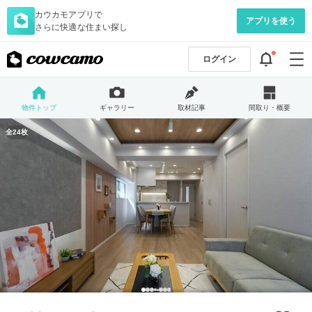
カウカモアプリで
アプリを使う
さらに快適な住まい探し
ログイン
物件トップ
ギャラリー
取材記事
間取り・概要
全24枚