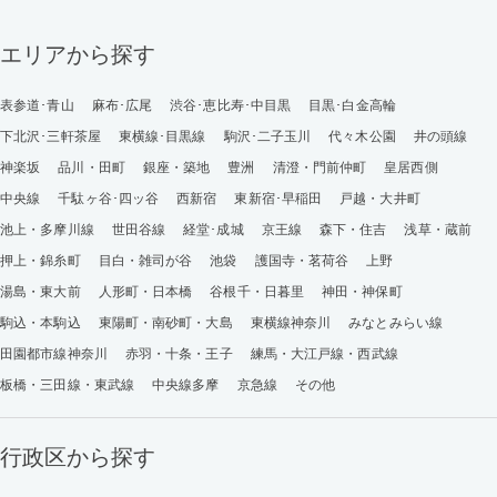
エリアから探す
表参道･青山
麻布･広尾
渋谷･恵比寿･中目黒
目黒･白金高輪
下北沢･三軒茶屋
東横線･目黒線
駒沢･二子玉川
代々木公園
井の頭線
神楽坂
品川・田町
銀座・築地
豊洲
清澄・門前仲町
皇居西側
中央線
千駄ヶ谷･四ッ谷
西新宿
東新宿･早稲田
戸越・大井町
池上・多摩川線
世田谷線
経堂･成城
京王線
森下・住吉
浅草・蔵前
押上・錦糸町
目白・雑司が谷
池袋
護国寺・茗荷谷
上野
湯島・東大前
人形町・日本橋
谷根千・日暮里
神田・神保町
駒込・本駒込
東陽町・南砂町・大島
東横線神奈川
みなとみらい線
田園都市線神奈川
赤羽・十条・王子
練馬・大江戸線・西武線
板橋・三田線・東武線
中央線多摩
京急線
その他
行政区から探す