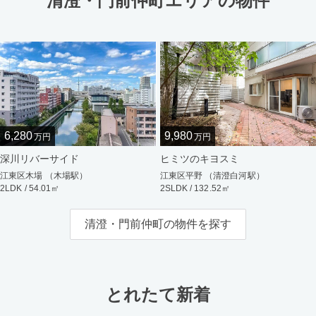
清澄・門前仲町エリアの物件
6,280
9,980
万円
万円
深川リバーサイド
ヒミツのキヨスミ
江東区木場 （木場駅）
江東区平野 （清澄白河駅）
2LDK / 54.01㎡
2SLDK / 132.52㎡
清澄・門前仲町の物件を探す
とれたて新着