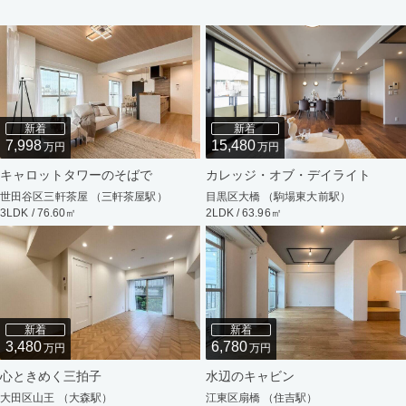
新着
新着
7,998
15,480
万円
万円
キャロットタワーのそばで
カレッジ・オブ・デイライト
世田谷区三軒茶屋 （三軒茶屋駅）
目黒区大橋 （駒場東大前駅）
3LDK / 76.60㎡
2LDK / 63.96㎡
新着
新着
3,480
6,780
万円
万円
心ときめく三拍子
水辺のキャビン
大田区山王 （大森駅）
江東区扇橋 （住吉駅）