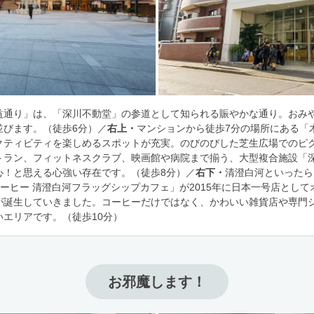
益通り」は、「深川不動堂」の参道として知られる賑やかな通り。おみ
並びます。（徒歩6分）／
右上・
マンションから徒歩7分の場所にある「
クティビティを楽しめるスポットが充実。のびのびした芝生広場でのピ
トラン、フィットネスクラブ、映画館や病院まで揃う、大型複合施設「
心！と思える心強い存在です。（徒歩8分）／
右下・
清澄白河といったら
コーヒー 清澄白河フラッグシップカフェ」が2015年に日本一号店とし
が誕生していきました。コーヒーだけではなく、かわいい雑貨店や専門
エリアです。（徒歩10分）
お邪魔します！