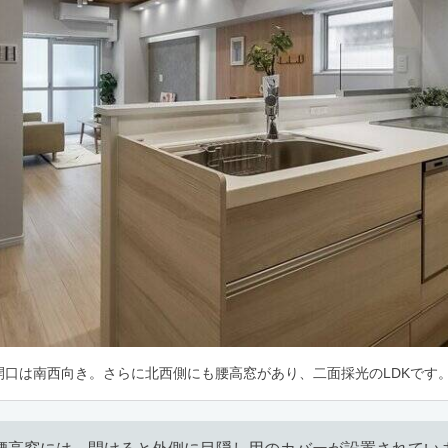
開口は南西向き。さらに北西側にも腰高窓があり、二面採光のLDKです