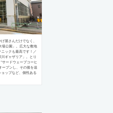
やげ屋さんだけでなく、
木場公園」。広大な敷地
クニックも最高です！／
深川ギャザリア」。とり
 “サードウェーブコーヒ
てオープンし、その後を追
ショップなど、個性ある