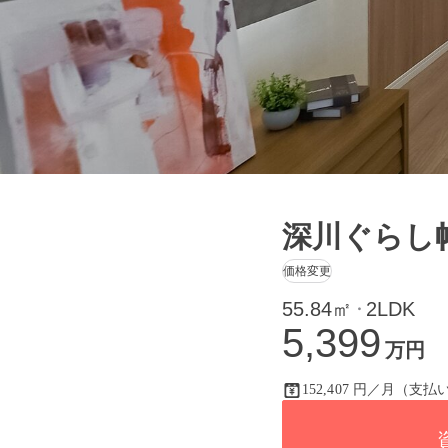
深川ぐらし
価格変更
55.84㎡
2LDK
・
5,399
万円
152,407 円／月（支