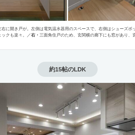
左右に開き戸が。左側は電気温水器用のスペースで、右側はシューズボ
ェックも楽々。／
右・
三面角住戸のため、玄関横の廊下にも窓があり、
約15帖のLDK