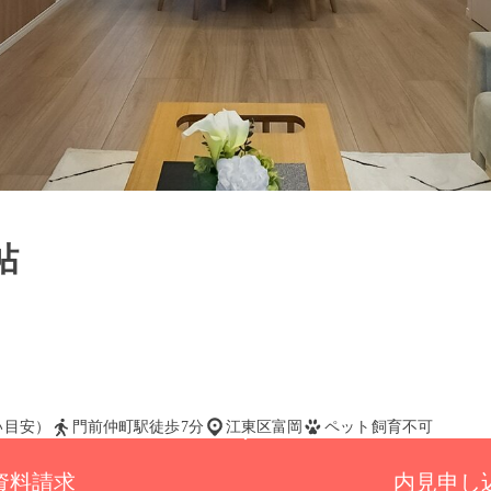
帖
払い目安）
門前仲町駅徒歩7分
江東区富岡
ペット飼育不可
資料請求
内見申し