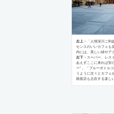
左上・
「人情深川ご利
センスのいいカフェも
内には、美しい緑やア
左下・
スーパー、レス
あえずここに来れば安
ー” 。「ブルーボトル
うように次々とカフェ
路面店も点在する楽しい