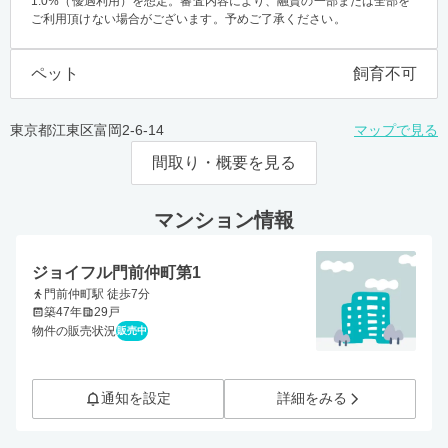
1.0%（優遇利用）を想定。審査内容により、融資の一部または全部を
ご利用頂けない場合がございます。予めご了承ください。
ペット
飼育不可
東京都江東区富岡2-6-14
マップで見る
間取り・概要を見る
マンション情報
ジョイフル門前仲町第1
門前仲町駅 徒歩7分
築47年
29戸
物件の販売状況
販売中
通知を設定
詳細をみる