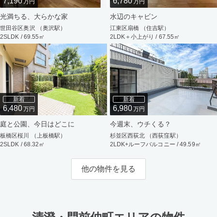
7,190
6,780
万円
万円
光満ちる、大らかな家
水辺のキャビン
世田谷区奥沢 （奥沢駅）
江東区扇橋 （住吉駅）
2SLDK / 69.55㎡
2LDK＋小上がり / 67.55㎡
新着
新着
6,480
6,980
万円
万円
庭と公園、今日はどこに
今週末、ウチくる？
板橋区桜川 （上板橋駅）
杉並区西荻北 （西荻窪駅）
2SLDK / 68.32㎡
2LDK+ルーフバルコニー / 49.59㎡
他の物件を見る