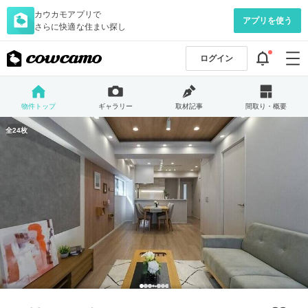
カウカモアプリで
アプリを使う
さらに快適な住まい探し
ログイン
物件トップ
ギャラリー
取材記事
間取り・概要
全24枚