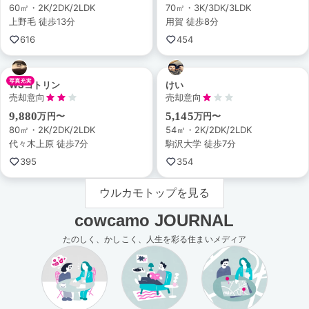
60㎡・2K/2DK/2LDK
70㎡・3K/3DK/3LDK
上野毛 徒歩13分
用賀 徒歩8分
616
454
WSコトリン
けい
売却意向
売却意向
9,880
5,145
万円〜
万円〜
80㎡・2K/2DK/2LDK
54㎡・2K/2DK/2LDK
代々木上原 徒歩7分
駒沢大学 徒歩7分
395
354
ウルカモトップを見る
cowcamo JOURNAL
たのしく、かしこく、人生を彩る住まいメディア