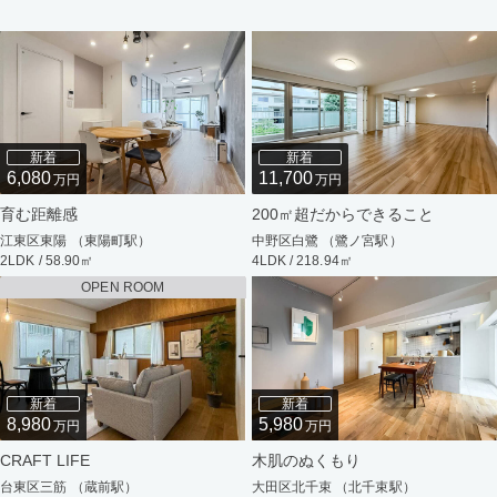
新着
新着
6,080
11,700
万円
万円
育む距離感
200㎡超だからできること
江東区東陽 （東陽町駅）
中野区白鷺 （鷺ノ宮駅）
2LDK / 58.90㎡
4LDK / 218.94㎡
OPEN ROOM
新着
新着
8,980
5,980
万円
万円
CRAFT LIFE
木肌のぬくもり
台東区三筋 （蔵前駅）
大田区北千束 （北千束駅）