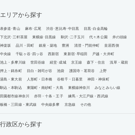
エリアから探す
表参道･青山
麻布･広尾
渋谷･恵比寿･中目黒
目黒･白金高輪
下北沢･三軒茶屋
東横線･目黒線
駒沢･二子玉川
代々木公園
井の頭線
神楽坂
品川・田町
銀座・築地
豊洲
清澄・門前仲町
皇居西側
中央線
千駄ヶ谷･四ッ谷
西新宿
東新宿･早稲田
戸越・大井町
池上・多摩川線
世田谷線
経堂･成城
京王線
森下・住吉
浅草・蔵前
押上・錦糸町
目白・雑司が谷
池袋
護国寺・茗荷谷
上野
湯島・東大前
人形町・日本橋
谷根千・日暮里
神田・神保町
駒込・本駒込
東陽町・南砂町・大島
東横線神奈川
みなとみらい線
田園都市線神奈川
赤羽・十条・王子
練馬・大江戸線・西武線
板橋・三田線・東武線
中央線多摩
京急線
その他
行政区から探す