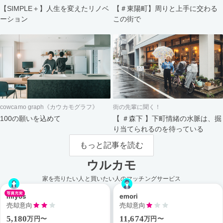
【＃東陽町】周りと上手に交わる
【SIMPLE＋】人生を変えたリノベ
この街で
ーション
cowcamo graph《カウカモグラフ》
街の先輩に聞く！
100の願いを込めて
【 ＃森下 】下町情緒の水脈は、掘
り当てられるのを待っている
もっと記事を読む
ウルカモ
家を売りたい人と買いたい人のマッチングサービス
miyos
emori
売却意向
売却意向
5,180
11,674
万円〜
万円〜