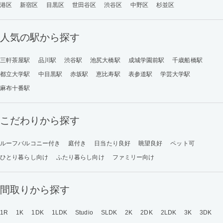
港区
新宿区
目黒区
世田谷区
渋谷区
中野区
杉並区
人気の駅から探す
三軒茶屋駅
品川駅
渋谷駅
池尻大橋駅
成城学園前駅
千歳船橋駅
都立大学駅
中目黒駅
赤坂駅
恵比寿駅
表参道駅
学芸大学駅
麻布十番駅
こだわりから探す
ルーフバルコニー付き
庭付き
日当たり良好
眺望良好
ペット可
ひとり暮らし向け
ふたり暮らし向け
ファミリー向け
間取りから探す
1R
1K
1DK
1LDK
Studio
SLDK
2K
2DK
2LDK
3K
3DK