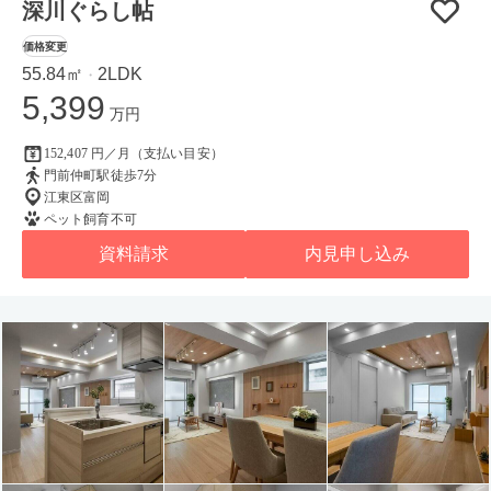
深川ぐらし帖
価格変更
55.84㎡
2LDK
・
5,399
万円
152,407 円／月（支払い目安）
門前仲町駅徒歩7分
江東区富岡
ペット飼育不可
資料請求
内見申し込み