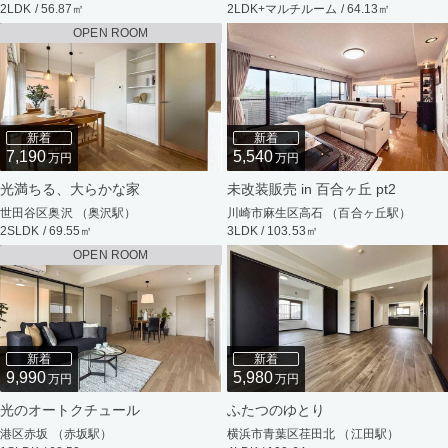
2LDK / 56.87㎡
2LDK+マルチルーム / 64.13㎡
OPEN ROOM
新着
新着
7,190
5,540
万円
万円
光満ちる、大らかな家
未改装販売 in 百合ヶ丘 pt2
世田谷区奥沢 （奥沢駅）
川崎市麻生区高石 （百合ヶ丘駅）
2SLDK / 69.55㎡
3LDK / 103.53㎡
OPEN ROOM
新着
新着
9,990
5,980
万円
万円
光のオートクチュール
ふたつのゆとり
港区赤坂 （赤坂駅）
横浜市青葉区荏田北 （江田駅）