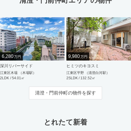
清澄・門前仲町エリアの物件
6,280
9,980
万円
万円
深川リバーサイド
ヒミツのキヨスミ
江東区木場 （木場駅）
江東区平野 （清澄白河駅）
2LDK / 54.01㎡
2SLDK / 132.52㎡
清澄・門前仲町の物件を探す
とれたて新着