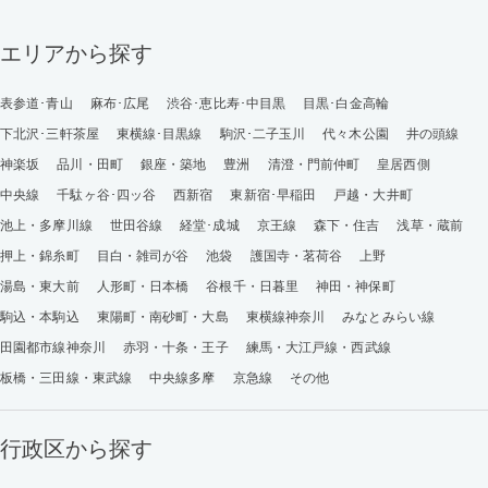
エリアから探す
表参道･青山
麻布･広尾
渋谷･恵比寿･中目黒
目黒･白金高輪
下北沢･三軒茶屋
東横線･目黒線
駒沢･二子玉川
代々木公園
井の頭線
神楽坂
品川・田町
銀座・築地
豊洲
清澄・門前仲町
皇居西側
中央線
千駄ヶ谷･四ッ谷
西新宿
東新宿･早稲田
戸越・大井町
池上・多摩川線
世田谷線
経堂･成城
京王線
森下・住吉
浅草・蔵前
押上・錦糸町
目白・雑司が谷
池袋
護国寺・茗荷谷
上野
湯島・東大前
人形町・日本橋
谷根千・日暮里
神田・神保町
駒込・本駒込
東陽町・南砂町・大島
東横線神奈川
みなとみらい線
田園都市線神奈川
赤羽・十条・王子
練馬・大江戸線・西武線
板橋・三田線・東武線
中央線多摩
京急線
その他
行政区から探す