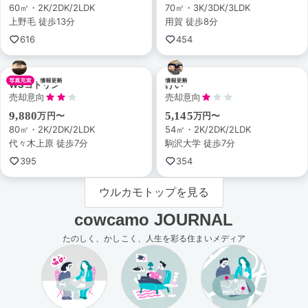
60㎡・2K/2DK/2LDK
70㎡・3K/3DK/3LDK
上野毛 徒歩13分
用賀 徒歩8分
616
454
WSコトリン
けい
売却意向
売却意向
9,880
5,145
万円〜
万円〜
80㎡・2K/2DK/2LDK
54㎡・2K/2DK/2LDK
代々木上原 徒歩7分
駒沢大学 徒歩7分
395
354
ウルカモトップを見る
cowcamo JOURNAL
たのしく、かしこく、人生を彩る住まいメディア