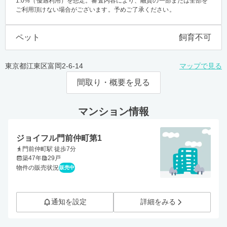
1.0%（優遇利用）を想定。審査内容により、融資の一部または全部を
ご利用頂けない場合がございます。予めご了承ください。
ペット
飼育不可
東京都江東区富岡2-6-14
マップで見る
間取り・概要を見る
マンション情報
ジョイフル門前仲町第1
門前仲町駅 徒歩7分
築47年
29戸
物件の販売状況
販売中
通知を設定
詳細をみる