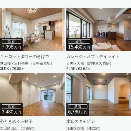
新着
新着
7,998
15,480
万円
万円
キャロットタワーのそばで
カレッジ・オブ・デイライト
世田谷区三軒茶屋 （三軒茶屋駅）
目黒区大橋 （駒場東大前駅）
3LDK / 76.60㎡
2LDK / 63.96㎡
新着
新着
3,480
6,780
万円
万円
心ときめく三拍子
水辺のキャビン
大田区山王 （大森駅）
江東区扇橋 （住吉駅）