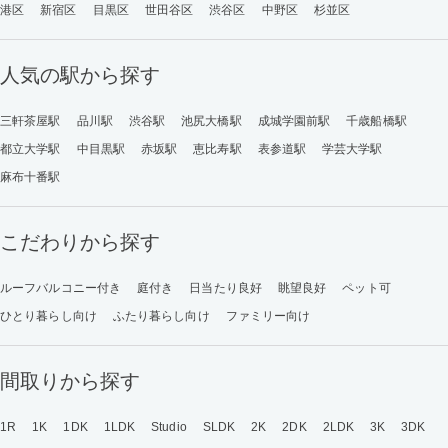
港区
新宿区
目黒区
世田谷区
渋谷区
中野区
杉並区
人気の駅から探す
三軒茶屋駅
品川駅
渋谷駅
池尻大橋駅
成城学園前駅
千歳船橋駅
都立大学駅
中目黒駅
赤坂駅
恵比寿駅
表参道駅
学芸大学駅
麻布十番駅
こだわりから探す
ルーフバルコニー付き
庭付き
日当たり良好
眺望良好
ペット可
ひとり暮らし向け
ふたり暮らし向け
ファミリー向け
間取りから探す
1R
1K
1DK
1LDK
Studio
SLDK
2K
2DK
2LDK
3K
3DK