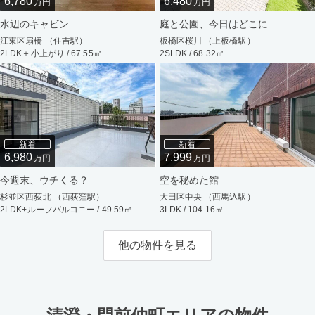
6,780
6,480
万円
万円
水辺のキャビン
庭と公園、今日はどこに
江東区扇橋 （住吉駅）
板橋区桜川 （上板橋駅）
2LDK＋小上がり / 67.55㎡
2SLDK / 68.32㎡
新着
新着
6,980
7,999
万円
万円
今週末、ウチくる？
空を秘めた館
杉並区西荻北 （西荻窪駅）
大田区中央 （西馬込駅）
2LDK+ルーフバルコニー / 49.59㎡
3LDK / 104.16㎡
他の物件を見る