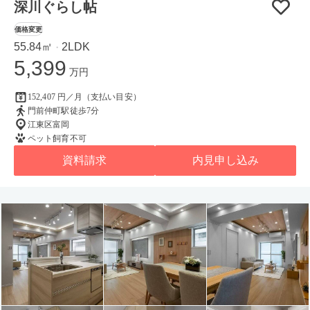
深川ぐらし帖
価格変更
55.84㎡
2LDK
・
5,399
万円
152,407 円／月（支払い目安）
門前仲町駅徒歩7分
江東区富岡
ペット飼育不可
資料請求
内見申し込み