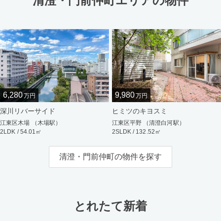
清澄・門前仲町エリアの物件
6,280
9,980
万円
万円
深川リバーサイド
ヒミツのキヨスミ
江東区木場 （木場駅）
江東区平野 （清澄白河駅）
2LDK / 54.01㎡
2SLDK / 132.52㎡
清澄・門前仲町の物件を探す
とれたて新着