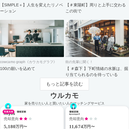
【＃東陽町】周りと上手に交わる
【SIMPLE＋】人生を変えたリノベ
この街で
ーション
cowcamo graph《カウカモグラフ》
街の先輩に聞く！
100の願いを込めて
【 ＃森下 】下町情緒の水脈は、掘
り当てられるのを待っている
もっと記事を読む
ウルカモ
家を売りたい人と買いたい人のマッチングサービス
miyos
emori
売却意向
売却意向
5,180
11,674
万円〜
万円〜