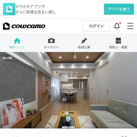
カウカモアプリで
アプリを使う
さらに快適な住まい探し
ログイン
物件トップ
ギャラリー
取材記事
間取り・概要
全24枚