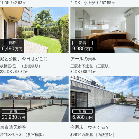
1LDK / 42.93㎡
2LDK＋小上がり / 67.55㎡
新着
新着
6,480
9,980
万円
万円
庭と公園、今日はどこに
アールの美学
板橋区桜川 （上板橋駅）
三鷹市下連雀 （三鷹駅）
2SLDK / 68.32㎡
3LDK / 88.71㎡
新着
新着
21,980
6,980
万円
万円
東京晴天絵巻
今週末、ウチくる？
渋谷区代々木 （参宮橋駅）
杉並区西荻北 （西荻窪駅）