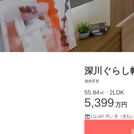
深川ぐらし
価格変更
55.84㎡
2LDK
・
5,399
万円
152,407 円／月（支