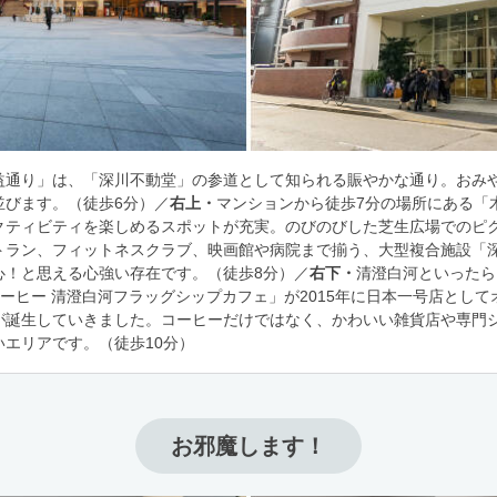
益通り」は、「深川不動堂」の参道として知られる賑やかな通り。おみ
並びます。（徒歩6分）／
右上・
マンションから徒歩7分の場所にある「
クティビティを楽しめるスポットが充実。のびのびした芝生広場でのピ
トラン、フィットネスクラブ、映画館や病院まで揃う、大型複合施設「
心！と思える心強い存在です。（徒歩8分）／
右下・
清澄白河といったら
コーヒー 清澄白河フラッグシップカフェ」が2015年に日本一号店とし
が誕生していきました。コーヒーだけではなく、かわいい雑貨店や専門
エリアです。（徒歩10分）
お邪魔します！