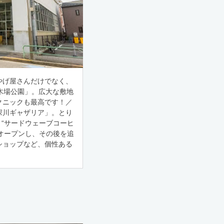
やげ屋さんだけでなく、
木場公園」。広大な敷地
クニックも最高です！／
深川ギャザリア」。とり
 “サードウェーブコーヒ
てオープンし、その後を追
ショップなど、個性ある