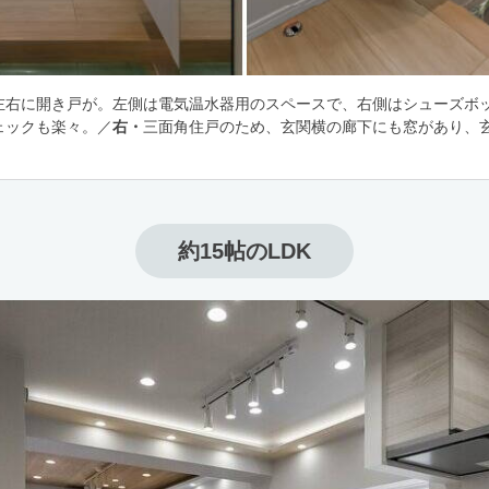
左右に開き戸が。左側は電気温水器用のスペースで、右側はシューズボ
ェックも楽々。／
右・
三面角住戸のため、玄関横の廊下にも窓があり、
約15帖のLDK