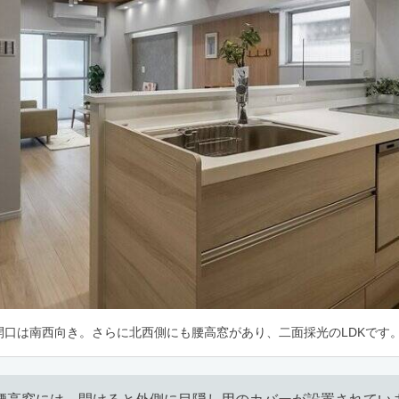
開口は南西向き。さらに北西側にも腰高窓があり、二面採光のLDKです