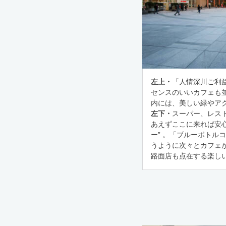
左上・
「人情深川ご利
センスのいいカフェも
内には、美しい緑やア
左下・
スーパー、レス
あえずここに来れば安
ー” 。「ブルーボトル
うように次々とカフェ
路面店も点在する楽しい