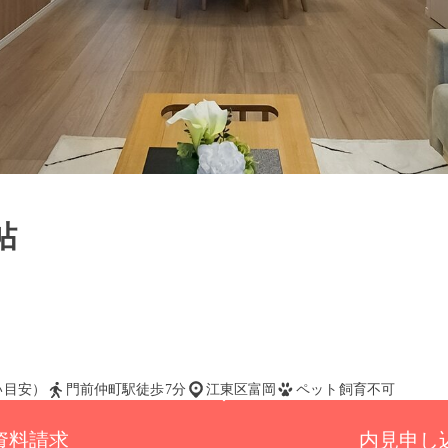
帖
払い目安）
門前仲町駅徒歩7分
江東区富岡
ペット飼育不可
資料請求
内見申し