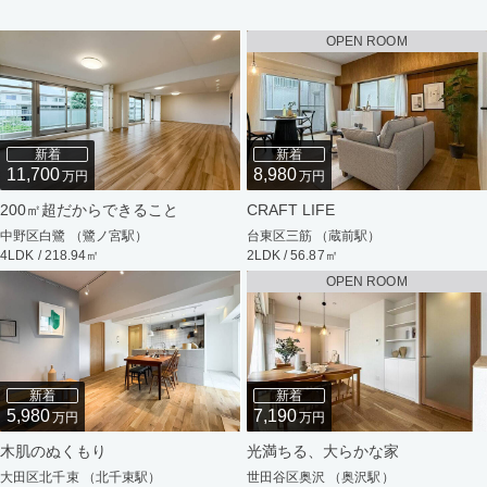
OPEN ROOM
新着
新着
11,700
8,980
万円
万円
200㎡超だからできること
CRAFT LIFE
中野区白鷺 （鷺ノ宮駅）
台東区三筋 （蔵前駅）
4LDK / 218.94㎡
2LDK / 56.87㎡
OPEN ROOM
新着
新着
5,980
7,190
万円
万円
木肌のぬくもり
光満ちる、大らかな家
大田区北千束 （北千束駅）
世田谷区奥沢 （奥沢駅）