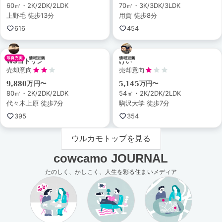
60㎡・2K/2DK/2LDK
70㎡・3K/3DK/3LDK
上野毛 徒歩13分
用賀 徒歩8分
616
454
WSコトリン
けい
売却意向
売却意向
9,880
5,145
万円〜
万円〜
80㎡・2K/2DK/2LDK
54㎡・2K/2DK/2LDK
代々木上原 徒歩7分
駒沢大学 徒歩7分
395
354
ウルカモトップを見る
cowcamo JOURNAL
たのしく、かしこく、人生を彩る住まいメディア