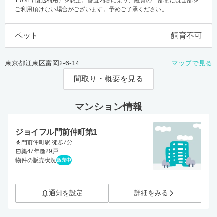
1.0%（優遇利用）を想定。審査内容により、融資の一部または全部を
ご利用頂けない場合がございます。予めご了承ください。
ペット
飼育不可
東京都江東区富岡2-6-14
マップで見る
間取り・概要を見る
マンション情報
ジョイフル門前仲町第1
門前仲町駅 徒歩7分
築47年
29戸
物件の販売状況
販売中
通知を設定
詳細をみる