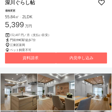
深川ぐらし帖
価格変更
55.84㎡
2LDK
・
5,399
万円
152,407 円／月（支払い目安）
門前仲町駅徒歩7分
江東区富岡
ペット飼育不可
資料請求
内見申し込み