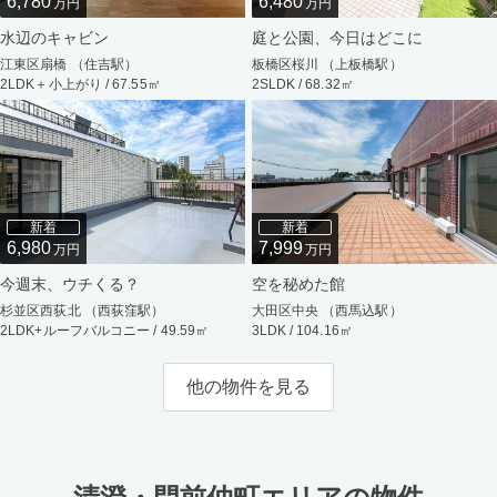
6,780
6,480
万円
万円
水辺のキャビン
庭と公園、今日はどこに
江東区扇橋 （住吉駅）
板橋区桜川 （上板橋駅）
2LDK＋小上がり / 67.55㎡
2SLDK / 68.32㎡
新着
新着
6,980
7,999
万円
万円
今週末、ウチくる？
空を秘めた館
杉並区西荻北 （西荻窪駅）
大田区中央 （西馬込駅）
2LDK+ルーフバルコニー / 49.59㎡
3LDK / 104.16㎡
他の物件を見る