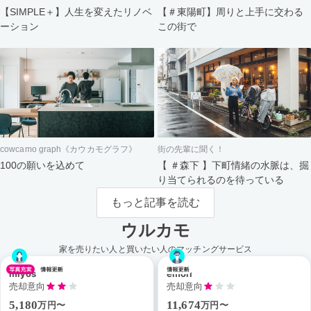
【＃東陽町】周りと上手に交わる
【SIMPLE＋】人生を変えたリノベ
この街で
ーション
cowcamo graph《カウカモグラフ》
街の先輩に聞く！
100の願いを込めて
【 ＃森下 】下町情緒の水脈は、掘
り当てられるのを待っている
もっと記事を読む
ウルカモ
家を売りたい人と買いたい人のマッチングサービス
miyos
emori
売却意向
売却意向
5,180
11,674
万円〜
万円〜