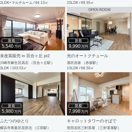
2LDK+マルチルーム / 64.13㎡
2SLDK / 69.55㎡
OPEN ROOM
新着
新着
5,540
9,990
万円
万円
未改装販売 in 百合ヶ丘 pt2
光のオートクチュール
川崎市麻生区高石 （百合ヶ丘駅）
港区赤坂 （赤坂駅）
3LDK / 103.53㎡
1SLDK / 68.50㎡
新着
新着
5,980
7,998
万円
万円
ふたつのゆとり
キャロットタワーのそばで
横浜市青葉区荏田北 （江田駅）
世田谷区三軒茶屋 （三軒茶屋駅）