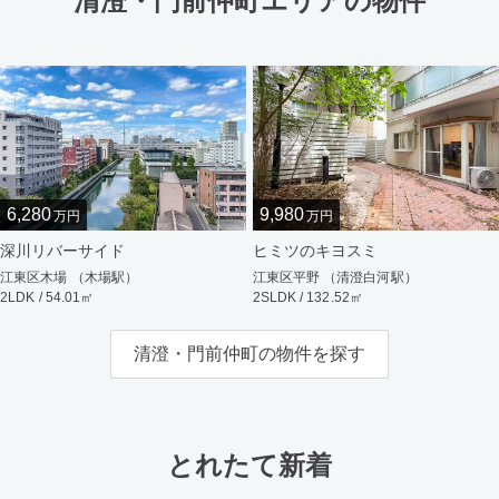
清澄・門前仲町エリアの物件
6,280
9,980
万円
万円
深川リバーサイド
ヒミツのキヨスミ
江東区木場 （木場駅）
江東区平野 （清澄白河駅）
2LDK / 54.01㎡
2SLDK / 132.52㎡
清澄・門前仲町の物件を探す
とれたて新着