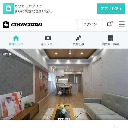
カウカモアプリで
アプリを使う
さらに快適な住まい探し
ログイン
物件トップ
ギャラリー
取材記事
間取り・概要
全24枚