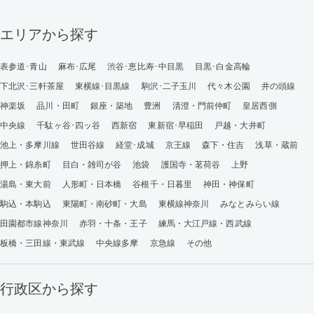
エリアから探す
表参道･青山
麻布･広尾
渋谷･恵比寿･中目黒
目黒･白金高輪
下北沢･三軒茶屋
東横線･目黒線
駒沢･二子玉川
代々木公園
井の頭線
神楽坂
品川・田町
銀座・築地
豊洲
清澄・門前仲町
皇居西側
中央線
千駄ヶ谷･四ッ谷
西新宿
東新宿･早稲田
戸越・大井町
池上・多摩川線
世田谷線
経堂･成城
京王線
森下・住吉
浅草・蔵前
押上・錦糸町
目白・雑司が谷
池袋
護国寺・茗荷谷
上野
湯島・東大前
人形町・日本橋
谷根千・日暮里
神田・神保町
駒込・本駒込
東陽町・南砂町・大島
東横線神奈川
みなとみらい線
田園都市線神奈川
赤羽・十条・王子
練馬・大江戸線・西武線
板橋・三田線・東武線
中央線多摩
京急線
その他
行政区から探す