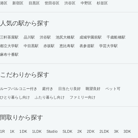
港区
新宿区
目黒区
世田谷区
渋谷区
中野区
杉並区
人気の駅から探す
三軒茶屋駅
品川駅
渋谷駅
池尻大橋駅
成城学園前駅
千歳船橋駅
都立大学駅
中目黒駅
赤坂駅
恵比寿駅
表参道駅
学芸大学駅
麻布十番駅
こだわりから探す
ルーフバルコニー付き
庭付き
日当たり良好
眺望良好
ペット可
ひとり暮らし向け
ふたり暮らし向け
ファミリー向け
間取りから探す
1R
1K
1DK
1LDK
Studio
SLDK
2K
2DK
2LDK
3K
3DK