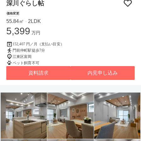
深川ぐらし帖
価格変更
55.84㎡
2LDK
・
5,399
万円
152,407 円／月（支払い目安）
門前仲町駅徒歩7分
江東区富岡
ペット飼育不可
資料請求
内見申し込み