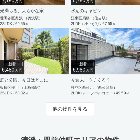
7,190
6,780
万円
万円
光満ちる、大らかな家
水辺のキャビン
世田谷区奥沢 （奥沢駅）
江東区扇橋 （住吉駅）
2SLDK / 69.55㎡
2LDK＋小上がり / 67.55㎡
新着
新着
6,480
6,980
万円
万円
庭と公園、今日はどこに
今週末、ウチくる？
板橋区桜川 （上板橋駅）
杉並区西荻北 （西荻窪駅）
2SLDK / 68.32㎡
2LDK+ルーフバルコニー / 49.59㎡
他の物件を見る