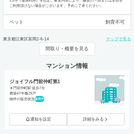
1.0%（優遇利用）を想定。審査内容により、融資の一部または全部を
ご利用頂けない場合がございます。予めご了承ください。
ペット
飼育不可
東京都江東区富岡2-6-14
マップで見る
間取り・概要を見る
マンション情報
ジョイフル門前仲町第1
門前仲町駅 徒歩7分
築47年
29戸
物件の販売状況
販売中
通知を設定
詳細をみる