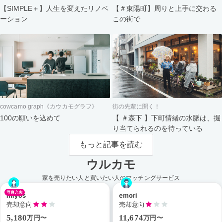
【＃東陽町】周りと上手に交わる
【SIMPLE＋】人生を変えたリノベ
この街で
ーション
cowcamo graph《カウカモグラフ》
街の先輩に聞く！
100の願いを込めて
【 ＃森下 】下町情緒の水脈は、掘
り当てられるのを待っている
もっと記事を読む
ウルカモ
家を売りたい人と買いたい人のマッチングサービス
miyos
emori
売却意向
売却意向
5,180
11,674
万円〜
万円〜