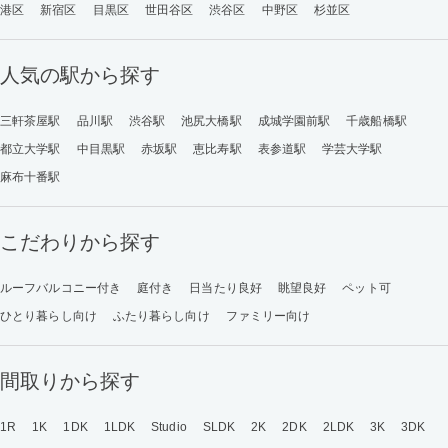
港区
新宿区
目黒区
世田谷区
渋谷区
中野区
杉並区
人気の駅から探す
三軒茶屋駅
品川駅
渋谷駅
池尻大橋駅
成城学園前駅
千歳船橋駅
都立大学駅
中目黒駅
赤坂駅
恵比寿駅
表参道駅
学芸大学駅
麻布十番駅
こだわりから探す
ルーフバルコニー付き
庭付き
日当たり良好
眺望良好
ペット可
ひとり暮らし向け
ふたり暮らし向け
ファミリー向け
間取りから探す
1R
1K
1DK
1LDK
Studio
SLDK
2K
2DK
2LDK
3K
3DK