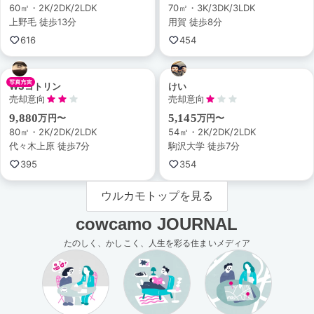
60㎡・2K/2DK/2LDK
70㎡・3K/3DK/3LDK
上野毛 徒歩13分
用賀 徒歩8分
616
454
WSコトリン
けい
売却意向
売却意向
9,880
5,145
万円〜
万円〜
80㎡・2K/2DK/2LDK
54㎡・2K/2DK/2LDK
代々木上原 徒歩7分
駒沢大学 徒歩7分
395
354
ウルカモトップを見る
cowcamo JOURNAL
たのしく、かしこく、人生を彩る住まいメディア