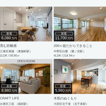
新着
新着
6,080
11,700
万円
万円
育む距離感
200㎡超だからできること
江東区東陽 （東陽町駅）
中野区白鷺 （鷺ノ宮駅）
2LDK / 58.90㎡
4LDK / 218.94㎡
OPEN ROOM
新着
新着
8,980
5,980
万円
万円
CRAFT LIFE
木肌のぬくもり
台東区三筋 （蔵前駅）
大田区北千束 （北千束駅）