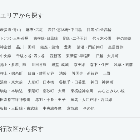
エリアから探す
表参道･青山
麻布･広尾
渋谷･恵比寿･中目黒
目黒･白金高輪
下北沢･三軒茶屋
東横線･目黒線
駒沢･二子玉川
代々木公園
井の頭線
神楽坂
品川・田町
銀座・築地
豊洲
清澄・門前仲町
皇居西側
中央線
千駄ヶ谷･四ッ谷
西新宿
東新宿･早稲田
戸越・大井町
池上・多摩川線
世田谷線
経堂･成城
京王線
森下・住吉
浅草・蔵前
押上・錦糸町
目白・雑司が谷
池袋
護国寺・茗荷谷
上野
湯島・東大前
人形町・日本橋
谷根千・日暮里
神田・神保町
駒込・本駒込
東陽町・南砂町・大島
東横線神奈川
みなとみらい線
田園都市線神奈川
赤羽・十条・王子
練馬・大江戸線・西武線
板橋・三田線・東武線
中央線多摩
京急線
その他
行政区から探す