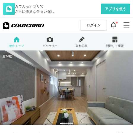
カウカモアプリで
アプリを使う
さらに快適な住まい探し
ログイン
物件トップ
ギャラリー
取材記事
間取り・概要
全24枚