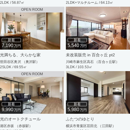
2LDK / 56.87㎡
2LDK+マルチルーム / 64.13㎡
OPEN ROOM
新着
新着
7,190
5,540
万円
万円
光満ちる、大らかな家
未改装販売 in 百合ヶ丘 pt2
世田谷区奥沢 （奥沢駅）
川崎市麻生区高石 （百合ヶ丘駅）
2SLDK / 69.55㎡
3LDK / 103.53㎡
OPEN ROOM
新着
新着
9,990
5,980
万円
万円
光のオートクチュール
ふたつのゆとり
港区赤坂 （赤坂駅）
横浜市青葉区荏田北 （江田駅）