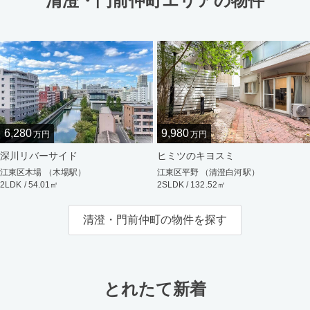
清澄・門前仲町エリアの物件
6,280
9,980
万円
万円
深川リバーサイド
ヒミツのキヨスミ
江東区木場 （木場駅）
江東区平野 （清澄白河駅）
2LDK / 54.01㎡
2SLDK / 132.52㎡
清澄・門前仲町の物件を探す
とれたて新着