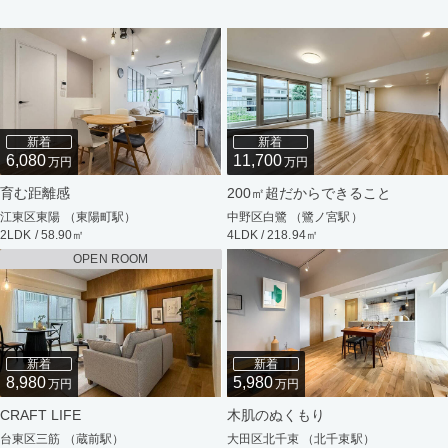
新着
新着
6,080
11,700
万円
万円
育む距離感
200㎡超だからできること
江東区東陽 （東陽町駅）
中野区白鷺 （鷺ノ宮駅）
2LDK / 58.90㎡
4LDK / 218.94㎡
OPEN ROOM
新着
新着
8,980
5,980
万円
万円
CRAFT LIFE
木肌のぬくもり
台東区三筋 （蔵前駅）
大田区北千束 （北千束駅）