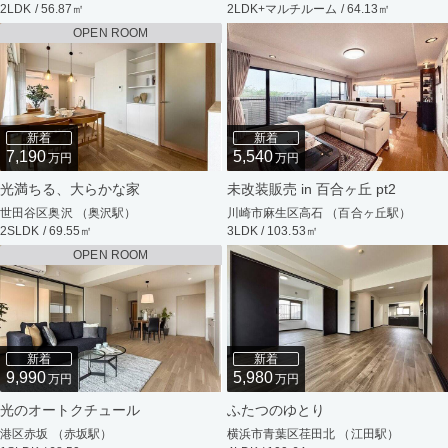
2LDK / 56.87㎡
2LDK+マルチルーム / 64.13㎡
OPEN ROOM
新着
新着
7,190
5,540
万円
万円
光満ちる、大らかな家
未改装販売 in 百合ヶ丘 pt2
世田谷区奥沢 （奥沢駅）
川崎市麻生区高石 （百合ヶ丘駅）
2SLDK / 69.55㎡
3LDK / 103.53㎡
OPEN ROOM
新着
新着
9,990
5,980
万円
万円
光のオートクチュール
ふたつのゆとり
港区赤坂 （赤坂駅）
横浜市青葉区荏田北 （江田駅）