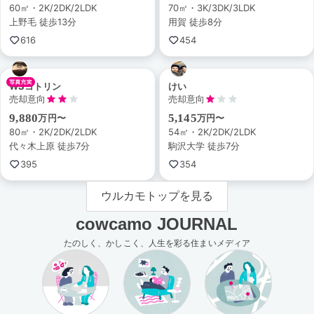
60㎡・2K/2DK/2LDK
70㎡・3K/3DK/3LDK
上野毛 徒歩13分
用賀 徒歩8分
616
454
WSコトリン
けい
売却意向
売却意向
9,880
5,145
万円〜
万円〜
80㎡・2K/2DK/2LDK
54㎡・2K/2DK/2LDK
代々木上原 徒歩7分
駒沢大学 徒歩7分
395
354
ウルカモトップを見る
cowcamo JOURNAL
たのしく、かしこく、人生を彩る住まいメディア