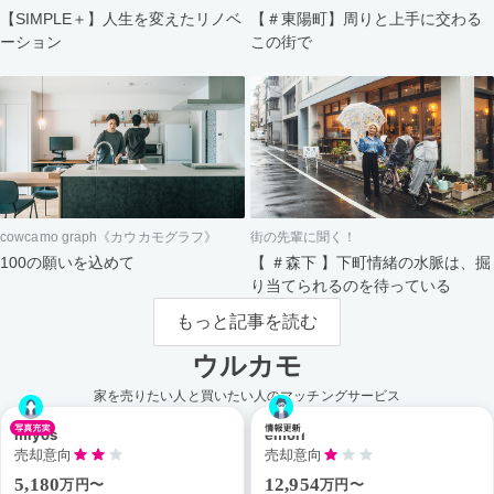
【＃東陽町】周りと上手に交わる
【SIMPLE＋】人生を変えたリノベ
この街で
ーション
cowcamo graph《カウカモグラフ》
街の先輩に聞く！
100の願いを込めて
【 ＃森下 】下町情緒の水脈は、掘
り当てられるのを待っている
もっと記事を読む
ウルカモ
家を売りたい人と買いたい人のマッチングサービス
miyos
emori
売却意向
売却意向
5,180
12,954
万円〜
万円〜