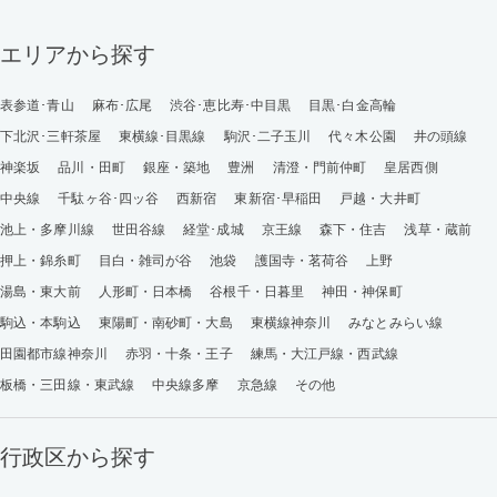
エリアから探す
表参道･青山
麻布･広尾
渋谷･恵比寿･中目黒
目黒･白金高輪
下北沢･三軒茶屋
東横線･目黒線
駒沢･二子玉川
代々木公園
井の頭線
神楽坂
品川・田町
銀座・築地
豊洲
清澄・門前仲町
皇居西側
中央線
千駄ヶ谷･四ッ谷
西新宿
東新宿･早稲田
戸越・大井町
池上・多摩川線
世田谷線
経堂･成城
京王線
森下・住吉
浅草・蔵前
押上・錦糸町
目白・雑司が谷
池袋
護国寺・茗荷谷
上野
湯島・東大前
人形町・日本橋
谷根千・日暮里
神田・神保町
駒込・本駒込
東陽町・南砂町・大島
東横線神奈川
みなとみらい線
田園都市線神奈川
赤羽・十条・王子
練馬・大江戸線・西武線
板橋・三田線・東武線
中央線多摩
京急線
その他
行政区から探す