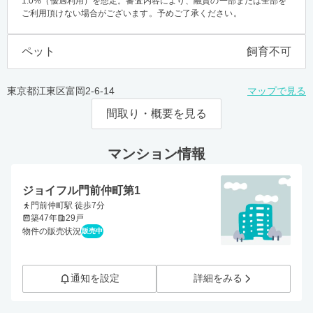
1.0%（優遇利用）を想定。審査内容により、融資の一部または全部を
ご利用頂けない場合がございます。予めご了承ください。
ペット
飼育不可
東京都江東区富岡2-6-14
マップで見る
間取り・概要を見る
マンション情報
ジョイフル門前仲町第1
門前仲町駅 徒歩7分
築47年
29戸
物件の販売状況
販売中
通知を設定
詳細をみる