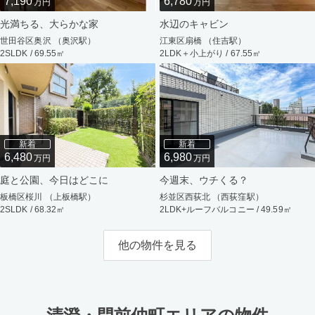
7,190
6,780
万円
万円
光満ちる、大らかな家
水辺のキャビン
世田谷区奥沢 （奥沢駅）
江東区扇橋 （住吉駅）
2SLDK / 69.55㎡
2LDK＋小上がり / 67.55㎡
新着
新着
6,480
6,980
万円
万円
庭と公園、今日はどこに
今週末、ウチくる？
板橋区桜川 （上板橋駅）
杉並区西荻北 （西荻窪駅）
2SLDK / 68.32㎡
2LDK+ルーフバルコニー / 49.59㎡
他の物件を見る