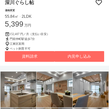
深川ぐらし帖
価格変更
55.84㎡
2LDK
・
5,399
万円
152,407 円／月（支払い目安）
門前仲町駅徒歩7分
江東区富岡
ペット飼育不可
資料請求
内見申し込み