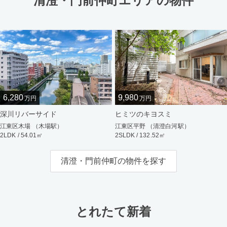
清澄・門前仲町エリアの物件
6,280
9,980
万円
万円
深川リバーサイド
ヒミツのキヨスミ
江東区木場 （木場駅）
江東区平野 （清澄白河駅）
2LDK / 54.01㎡
2SLDK / 132.52㎡
清澄・門前仲町の物件を探す
とれたて新着