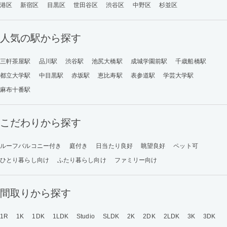
港区
新宿区
目黒区
世田谷区
渋谷区
中野区
杉並区
人気の駅から探す
三軒茶屋駅
品川駅
渋谷駅
池尻大橋駅
成城学園前駅
千歳船橋駅
都立大学駅
中目黒駅
赤坂駅
恵比寿駅
表参道駅
学芸大学駅
麻布十番駅
こだわりから探す
ルーフバルコニー付き
庭付き
日当たり良好
眺望良好
ペット可
ひとり暮らし向け
ふたり暮らし向け
ファミリー向け
間取りから探す
1R
1K
1DK
1LDK
Studio
SLDK
2K
2DK
2LDK
3K
3DK