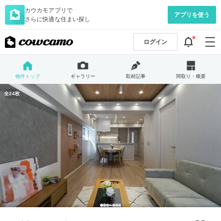
カウカモアプリで
アプリを使う
さらに快適な住まい探し
ログイン
物件トップ
ギャラリー
取材記事
間取り・概要
全24枚