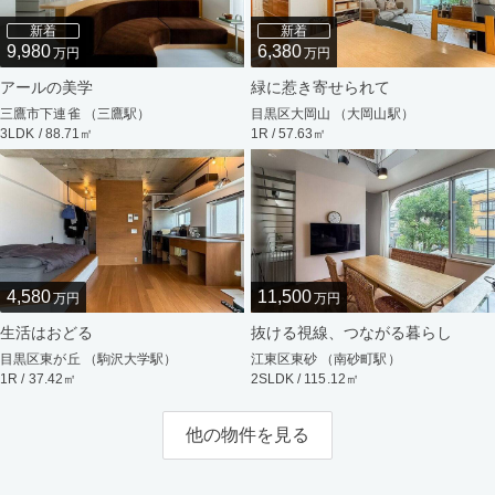
新着
新着
9,980
6,380
万円
万円
アールの美学
緑に惹き寄せられて
三鷹市下連雀 （三鷹駅）
目黒区大岡山 （大岡山駅）
3LDK / 88.71㎡
1R / 57.63㎡
4,580
11,500
万円
万円
生活はおどる
抜ける視線、つながる暮らし
目黒区東が丘 （駒沢大学駅）
江東区東砂 （南砂町駅）
1R / 37.42㎡
2SLDK / 115.12㎡
他の物件を見る