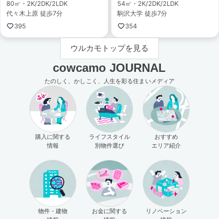
80㎡・2K/2DK/2LDK
54㎡・2K/2DK/2LDK
代々木上原 徒歩7分
駒沢大学 徒歩7分
395
354
ウルカモトップを見る
cowcamo JOURNAL
たのしく、かしこく、人生を彩る住まいメディア
購入に関する
ライフスタイル
おすすめ
情報
別物件選び
エリア紹介
物件・建物
お金に関する
リノベーション