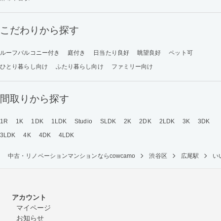
こだわりから探す
ルーフバルコニー付き
庭付き
日当たり良好
眺望良好
ペット可
ひとり暮らし向け
ふたり暮らし向け
ファミリー向け
間取りから探す
1R
1K
1DK
1LDK
Studio
SLDK
2K
2DK
2LDK
3K
3DK
3LDK
4K
4DK
4LDK
中古・リノベーションマンションならcowcamo
渋谷区
広尾駅
い
アカウント
マイページ
お知らせ