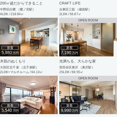
200㎡超だからできること
CRAFT LIFE
中野区白鷺 （鷺ノ宮駅）
台東区三筋 （蔵前駅）
4LDK / 218.94㎡
2LDK / 56.87㎡
OPEN ROOM
新着
新着
5,980
7,190
万円
万円
木肌のぬくもり
光満ちる、大らかな家
大田区北千束 （北千束駅）
世田谷区奥沢 （奥沢駅）
2LDK+マルチルーム / 64.13㎡
2SLDK / 69.55㎡
OPEN ROOM
新着
新着
5,540
9,990
万円
万円