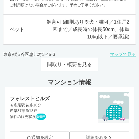
ご利用頂けない場合がございます。予めご了承ください。
飼育可 (細則あり※犬・猫可／1住戸2
ペット
匹まで／成長時の体長50cm、体重
10kg以下／要承認)
東京都渋谷区恵比寿3-45-3
マップで見る
間取り・概要を見る
マンション情報
フォレストヒルズ
広尾駅 徒歩10分
築37年
18戸
物件の販売状況
販売中
通知を設定
詳細をみる