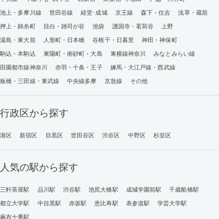
池上・多摩川線
世田谷線
経堂･成城
京王線
森下・住吉
浅草・蔵前
押上・錦糸町
目白・雑司が谷
池袋
護国寺・茗荷谷
上野
湯島・東大前
人形町・日本橋
谷根千・日暮里
神田・神保町
駒込・本駒込
東陽町・南砂町・大島
東横線神奈川
みなとみらい線
田園都市線神奈川
赤羽・十条・王子
練馬・大江戸線・西武線
板橋・三田線・東武線
中央線多摩
京急線
その他
行政区から探す
港区
新宿区
目黒区
世田谷区
渋谷区
中野区
杉並区
人気の駅から探す
三軒茶屋駅
品川駅
渋谷駅
池尻大橋駅
成城学園前駅
千歳船橋駅
都立大学駅
中目黒駅
赤坂駅
恵比寿駅
表参道駅
学芸大学駅
麻布十番駅