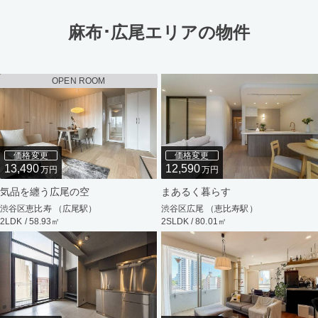
麻布･広尾エリアの物件
OPEN ROOM
価格変更
価格変更
13,490
12,590
万円
万円
気品を纏う広尾の空
まあるく暮らす
渋谷区恵比寿 （広尾駅）
渋谷区広尾 （恵比寿駅）
2LDK / 58.93㎡
2SLDK / 80.01㎡