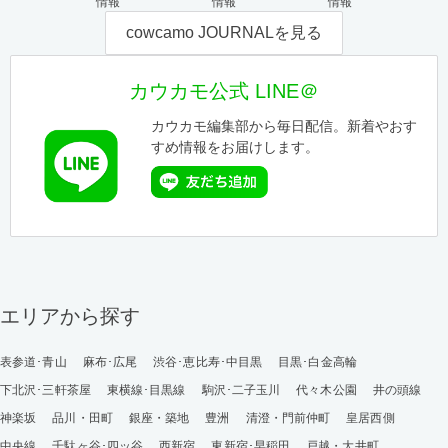
情報
情報
情報
cowcamo JOURNALを見る
カウカモ公式 LINE＠
カウカモ編集部から毎日配信。新着やおす
すめ情報をお届けします。
エリアから探す
表参道･青山
麻布･広尾
渋谷･恵比寿･中目黒
目黒･白金高輪
下北沢･三軒茶屋
東横線･目黒線
駒沢･二子玉川
代々木公園
井の頭線
神楽坂
品川・田町
銀座・築地
豊洲
清澄・門前仲町
皇居西側
中央線
千駄ヶ谷･四ッ谷
西新宿
東新宿･早稲田
戸越・大井町