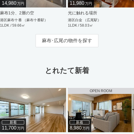
14,980
11,980
万円
万円
麻布1分、2層の空
光に触れる場所
港区麻布十番 （麻布十番駅）
港区白金 （広尾駅）
1LDK / 59.66㎡
1LDK / 58.03㎡
麻布･広尾の物件を探す
とれたて新着
OPEN ROOM
新着
新着
11,700
8,980
万円
万円