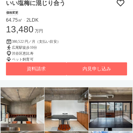
いい塩梅に混じり合う
価格変更
64.75㎡
2LDK
・
13,480
万円
380,522 円／月（支払い目安）
広尾駅徒歩10分
渋谷区恵比寿
ペット飼育可
資料請求
内見申し込み