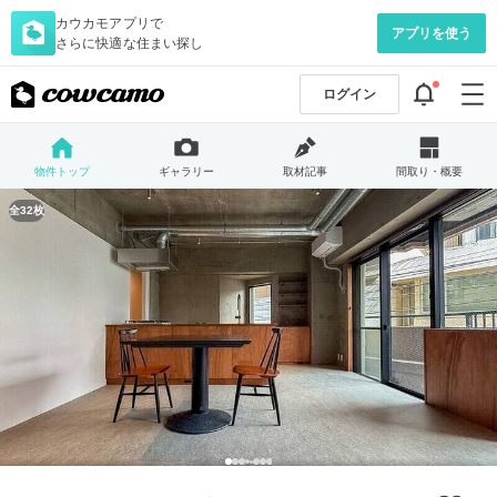
カウカモアプリで
アプリを使う
さらに快適な住まい探し
ログイン
物件トップ
ギャラリー
取材記事
間取り・概要
全32枚