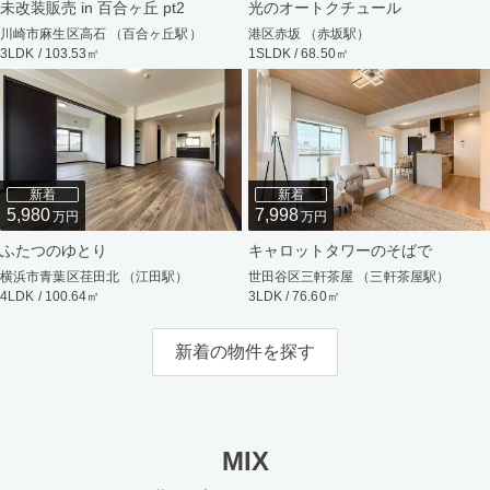
未改装販売 in 百合ヶ丘 pt2
光のオートクチュール
川崎市麻生区高石 （百合ヶ丘駅）
港区赤坂 （赤坂駅）
3LDK / 103.53㎡
1SLDK / 68.50㎡
新着
新着
5,980
7,998
万円
万円
ふたつのゆとり
キャロットタワーのそばで
横浜市青葉区荏田北 （江田駅）
世田谷区三軒茶屋 （三軒茶屋駅）
4LDK / 100.64㎡
3LDK / 76.60㎡
新着の物件を探す
MIX