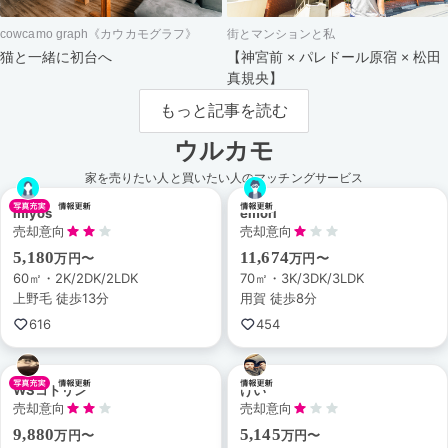
cowcamo graph《カウカモグラフ》
街とマンションと私
猫と一緒に初台へ
【神宮前 × パレドール原宿 × 松田
真規央】
もっと記事を読む
ウルカモ
家を売りたい人と買いたい人のマッチングサービス
miyos
emori
売却意向
売却意向
5,180
11,674
万円〜
万円〜
60㎡・2K/2DK/2LDK
70㎡・3K/3DK/3LDK
上野毛 徒歩13分
用賀 徒歩8分
616
454
WSコトリン
けい
売却意向
売却意向
9,880
5,145
万円〜
万円〜