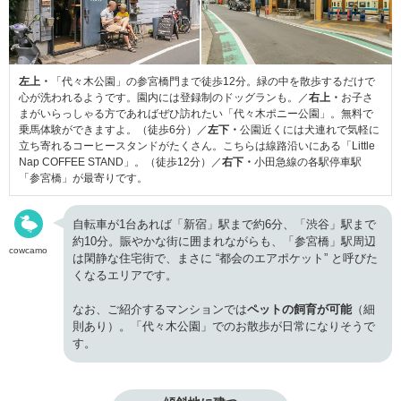
左上・
「代々木公園」の参宮橋門まで徒歩12分。緑の中を散歩するだけで
心が洗われるようです。園内には登録制のドッグランも。／
右上・
お子さ
まがいらっしゃる方であればぜひ訪れたい「代々木ポニー公園」。無料で
乗馬体験ができますよ。（徒歩6分）／
左下・
公園近くには犬連れで気軽に
立ち寄れるコーヒースタンドがたくさん。こちらは線路沿いにある「Little
Nap COFFEE STAND」。（徒歩12分）／
右下・
小田急線の各駅停車駅
「参宮橋」が最寄りです。
自転車が1台あれば「新宿」駅まで約6分、「渋谷」駅まで
約10分。賑やかな街に囲まれながらも、「参宮橋」駅周辺
cowcamo
は閑静な住宅街で、まさに “都会のエアポケット” と呼びた
くなるエリアです。
なお、ご紹介するマンションでは
ペットの飼育が可能
（細
則あり）。「代々木公園」でのお散歩が日常になりそうで
す。