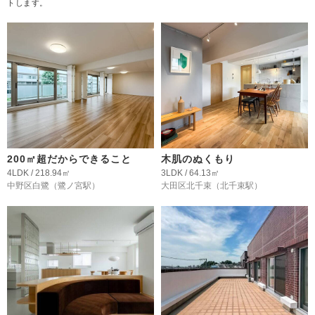
トします。
200㎡超だからできること
木肌のぬくもり
4LDK / 218.94㎡
3LDK / 64.13㎡
中野区白鷺
（鷺ノ宮駅）
大田区北千束
（北千束駅）