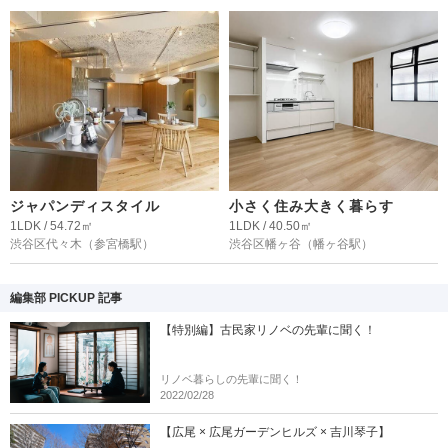
ジャパンディスタイル
小さく住み大きく暮らす
1LDK / 54.72㎡
1LDK / 40.50㎡
渋谷区代々木
（参宮橋駅）
渋谷区幡ヶ谷
（幡ヶ谷駅）
編集部 PICKUP 記事
【特別編】古民家リノベの先輩に聞く！
リノベ暮らしの先輩に聞く！
2022/02/28
【広尾 × 広尾ガーデンヒルズ × 吉川琴子】