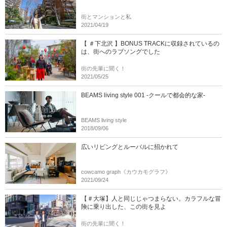
街とマンションと私
2021/04/19
【 ＃下北沢 】BONUS TRACKに収録されているの
は、街へのラブソングでした
街の先輩に聞く！
2021/05/25
BEAMS living style 001 -クールで都会的な家-
BEAMS living style
2018/09/06
広いリビングとルーバルに招かれて
cowcamo graph《カウカモグラフ》
2021/09/24
【＃大塚】人と同じじゃつまらない。カラフルな冒
険に乗り出した、この街を見よ
街の先輩に聞く！