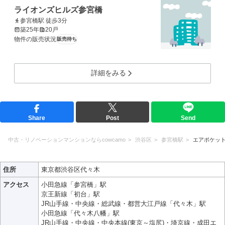
ライオンズヒルズ参宮橋
参宮橋駅 徒歩3分
築25年
20戸
物件の販売状況
販売待ち
詳細をみる
Share
Post
Send
中古・リノベーションマンションならcowcamo
渋谷区
参宮橋駅
エアポケッ
住所
東京都渋谷区代々木
アクセス
小田急線「参宮橋」駅
京王新線「初台」駅
JR山手線・中央線・総武線・都営大江戸線「代々木」駅
小田急線「代々木八幡」駅
JR山手線・中央線・中央本線(東京～塩尻)・埼京線・成田エ