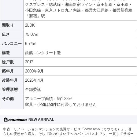
クスプレス・総武線・湘南新宿ライン・京王新線・京王線・
小田急線・東京メトロ丸ノ内線・都営大江戸線・都営新宿線
「新宿」駅
間取り
2LDK
広さ
75.07㎡
バルコニー
6.74㎡
構造
鉄筋コンクリート造
総戸数
20戸
築年月
2000年9月
改装年月
2026年4月
管理形態
全部委託
その他
アルコーブ面積：約1.28㎡
家具・小物は物件に付帯しておりません
NEW ARRIVAL
中古・リノベーションマンションの売買サービス「cowcamo（カウカモ）」。暮
らしの妄想から購入、そして次の住まい手へのバトンパスまでも、一貫してサポー