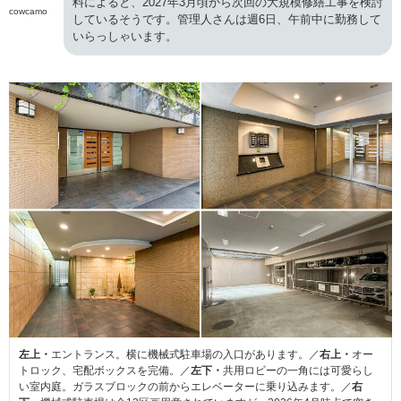
料によると、2027年3月頃から次回の大規模修繕工事を検討
cowcamo
しているそうです。管理人さんは週6日、午前中に勤務して
いらっしゃいます。
左上・
エントランス。横に機械式駐車場の入口があります。／
右上・
オー
トロック、宅配ボックスを完備。／
左下・
共用ロビーの一角には可愛らし
い室内庭。ガラスブロックの前からエレベーターに乗り込みます。／
右