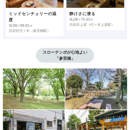
ミッドセンチュリーの温
静けさに潜る
度
3LDK / 75.43㎡
渋谷区上原
（代々木上原駅）
3LDK / 88.02㎡
渋谷区代々木
（参宮橋駅）
スローテンポが心地よい

「参宮橋」