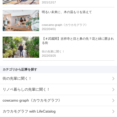
2021/12/17
明るい未来に、木の温もりを添えて
cowcamo graph《カウカモグラフ》
2022/04/01
【＃武蔵関】吉祥寺と目と鼻の先？花と緑に囲まれ
る街
街の先輩に聞く！
2022/03/25
カテゴリから記事を探す
街の先輩に聞く！
リノベ暮らしの先輩に聞く！
cowcamo graph《カウカモグラフ》
カウカモグラフ with LifeCatalog