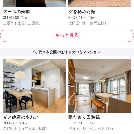
アールの美学
空を秘めた館
3LDK / 88.71㎡
3LDK / 104.16㎡
三鷹市下連雀
（三鷹駅）
大田区中央
（西馬込駅）
もっと見る
代々木公園
のおすすめ中古マンション
光と静寂のあわい
陽だまり回遊録
2LDK / 71.04㎡
3LDK / 106.54㎡
渋谷区上原
（代々木上原駅）
渋谷区上原
（代々木上原駅）