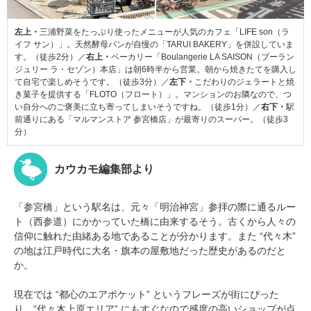
左上・
三浦野菜をたっぷり使ったメニューが人気のカフェ「LIFE son（ラ
イフ サン）」。天然酵母パンが自慢の「TARUI BAKERY」を併設していま
す。（徒歩2分）／
右上・
ベーカリー「Boulangerie LA SAISON（ブーラン
ジュリー ラ・セゾン）本店」は朝6時半から営業。朝から焼きたてを購入し
て自宅で楽しめそうです。（徒歩3分）／
左下・
こだわりのジェラートと焼
き菓子を提供する「FLOTO（フロート）」。マンションのお隣なので、つ
い自分へのご褒美に立ち寄ってしまいそうですね。（徒歩1分）／
右下・
駅
前通りにある「マルマンストア 参宮橋店」が最寄りのスーパー。（徒歩3
分）
カウカモ編集部より
「参宮橋」という駅名は、元々「明治神宮」参拝の際に通るルー
ト（西参道）にかかっていた橋に由来するそう。古くから人々の
信仰に触れた由緒ある地であることが分かります。また “代々木”
の地は江戸時代に大名・旗本の屋敷地だった歴史があるのだと
か。
現在では “都心のエアポケット” というフレーズが街にぴった
り。“代々木上原エリア” にもすぐなので感度の高いショップが点