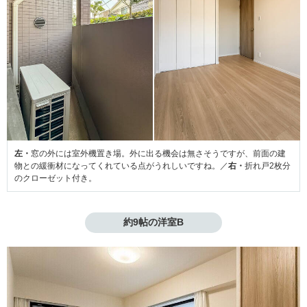
左・
窓の外には室外機置き場。外に出る機会は無さそうですが、前面の建
物との緩衝材になってくれている点がうれしいですね。／
右・
折れ戸2枚分
のクローゼット付き。
約9帖の洋室B